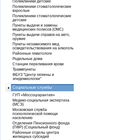
Поликлиники детские
Поликлиники стоматологические
взрослые
Поликлиники стоматологические
детские
Пункты выдачи и замены
медицинских полисов (ОМС)
Пункты выдачи справок на авто,
оружие
Пункты независимого мед.
освидетельствования на алкоголь
Районные гематологи
Родильные дома
Станции переливания крови
Травмпункты
ФБУЗ "Центр гигиены и
эпидемиологии"
Социальные службы
ГУП «Моссоцгарантия»
Медико-социальная экспертиза
(МСЭ)
Московская служба
психологической помощи
населению
Отделения Пенсионного фонда
(ПФР) (Социальный фонд)
Районные отделы центра
жилищных субсидий