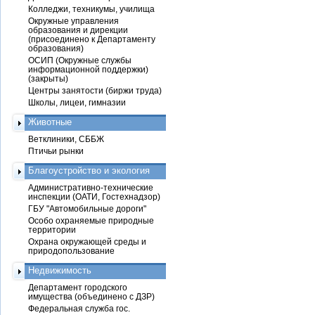
Колледжи, техникумы, училища
Окружные управления
образования и дирекции
(присоединено к Департаменту
образования)
ОСИП (Окружные службы
информационной поддержки)
(закрыты)
Центры занятости (биржи труда)
Школы, лицеи, гимназии
Животные
Ветклиники, СББЖ
Птичьи рынки
Благоустройство и экология
Административно-технические
инспекции (ОАТИ, Гостехнадзор)
ГБУ "Автомобильные дороги"
Особо охраняемые природные
территории
Охрана окружающей среды и
природопользование
Недвижимость
Департамент городского
имущества (объединено с ДЗР)
Федеральная служба гос.