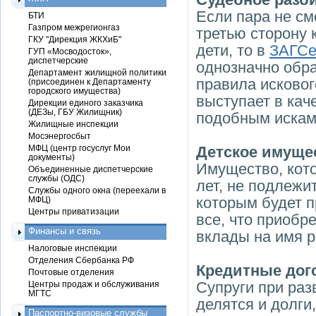
Если пара не см
БТИ
Газпром межрегионгаз
третью сторону 
ГКУ "Дирекция ЖКХиБ"
дети, то в
ЗАГС
ГУП «Мосводосток»,
диспетчерские
однозначно обра
Департамент жилищной политики
правила исковог
(присоединен к Департаменту
городского имущества)
выступает в каче
Дирекции единого заказчика
(ДЕЗы, ГБУ Жилищник)
подобным искам 
Жилищные инспекции
Мосэнергосбыт
МФЦ (центр госуслуг Мои
Детское имуще
документы)
Имущество, кото
Объединенные диспетчерские
службы (ОДС)
лет, не подлежит
Службы одного окна (переехали в
которым будет п
МФЦ)
Центры приватизации
все, что приобр
Финансы и связь
вклады на имя р
Налоговые инспекции
Отделения Сбербанка РФ
Кредитные дог
Почтовые отделения
Супруги при раз
Центры продаж и обслуживания
МГТС
делятся и долги
Паспортно-визовые службы