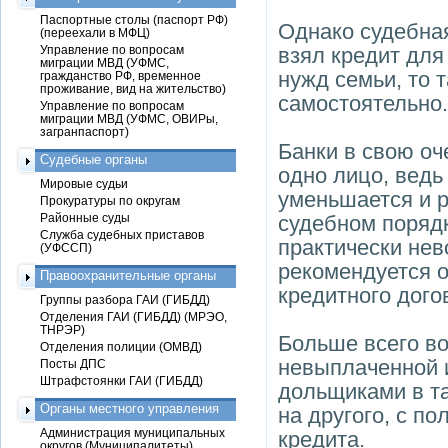
Паспортные столы (паспорт РФ)
Однако судебная
(переехали в МФЦ)
Управление по вопросам
взял кредит для
миграции МВД (УФМС,
нужд семьи, то 
гражданство РФ, временное
проживание, вид на жительство)
самостоятельно.
Управление по вопросам
миграции МВД (УФМС, ОВИРы,
загранпаспорт)
Банки в свою оч
Судебные органы
одно лицо, ведь
Мировые судьи
уменьшается и р
Прокуратуры по округам
Районные суды
судебном порядк
Служба судебных приставов
практически нев
(УФССП)
рекомендуется о
Правоохранительные органы
кредитного дого
Группы разбора ГАИ (ГИБДД)
Отделения ГАИ (ГИБДД) (МРЭО,
ТНРЭР)
Больше всего во
Отделения полиции (ОМВД)
невыплаченной и
Посты ДПС
Штрафстоянки ГАИ (ГИБДД)
дольщиками в та
Органы местного управления
на другого, с п
Администрация муниципальных
кредита.
округов (Муниципалитеты)