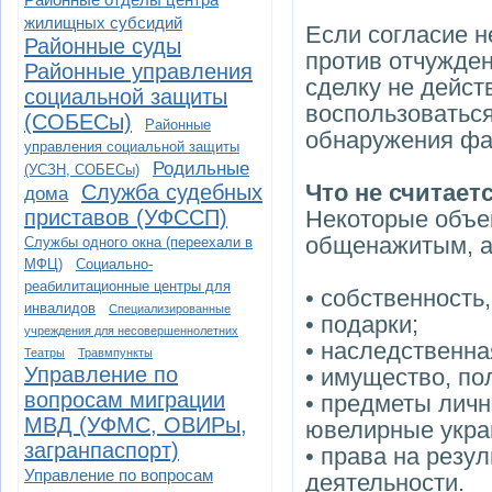
жилищных субсидий
Если согласие н
Районные суды
против отчужден
Районные управления
сделку не дейст
социальной защиты
воспользоваться
(СОБЕСы)
Районные
обнаружения фа
управления социальной защиты
Родильные
(УСЗН, СОБЕСы)
Что не считае
Служба судебных
дома
приставов (УФССП)
Некоторые объе
общенажитым, а
Службы одного окна (переехали в
МФЦ)
Социально-
реабилитационные центры для
• собственность
инвалидов
Специализированные
• подарки;
учреждения для несовершеннолетних
• наследственна
Театры
Травмпункты
Управление по
• имущество, по
вопросам миграции
• предметы личн
МВД (УФМС, ОВИРы,
ювелирные укра
загранпаспорт)
• права на резу
Управление по вопросам
деятельности.