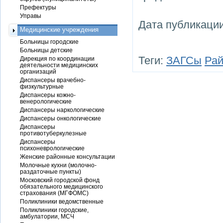
Префектуры
Управы
Дата публикации
Медицинские учреждения
Больницы городские
Больницы детские
Теги:
ЗАГСы
Рай
Дирекция по координации
деятельности медицинских
организаций
Диспансеры врачебно-
физкультурные
Диспансеры кожно-
венерологические
Диспансеры наркологические
Диспансеры онкологические
Диспансеры
противотуберкулезные
Диспансеры
психоневрологические
Женские районные консультации
Молочные кухни (молочно-
раздаточные пункты)
Московский городской фонд
обязательного медицинского
страхования (МГФОМС)
Поликлиники ведомственные
Поликлиники городские,
амбулатории, МСЧ