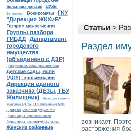
Больницы городские
ВУЗы
Больницы детские
ГКУ
Военкоматы
Ветклиники
"Дирекция ЖКХиБ"
Газпром межрегионгаз
Статьи
> Раз
Группы разбора
ГИБДД
Департамент
Раздел им
городского
имущества
(объединено с ДЗР)
Департаменты жилищной политики
Детские сады, ясли
(ДОУ), прогимназии
Дирекции единого
заказчика (ДЕЗы, ГБУ
Жилищник)
Дирекции единого
заказчика (ДЕЗы, ГБУ Жилищник) МФЦ
(центр госуслуг Мои документы)
Диспансеры наркологические
возникает. Поэт
Диспансеры противотуберкулезные
Женские районные
расторжения бра