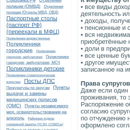
Сбербанка РФ
Отделения
• все виды дохо
полиции (ОМВД)
Отделения
полиции (Отделы МВД, ОВД)
деятельность ил
Паспортные столы
• доходы, получ
(паспорт РФ)
• пенсионные и
(переехали в МФЦ)
• вся недвижима
Поликлиники ведомственные
приобретённые 
Поликлиники
• доли в предпр
городские
Поликлиники
• все ценные бу
Поликлиники
городские, амбулатории
• другое имущес
городские, амбулатории, МСЧ
Поликлиники детские
записанное на и
Поликлиники стоматологические
Посты ДПС
Права супруго
взрослые
Пункты
Прокуратуры по округам
Даже если один 
выдачи и замены
проживания, то э
медицинских полисов
Распоряжение о
(ОМС)
Пункты независимого
согласию супруг
мед. освидетельствования на
по отчуждению н
алкоголь
Районные отделы
оформлено согла
социальной защиты (УСЗН, СОБЕСы)
Районные отделы центра