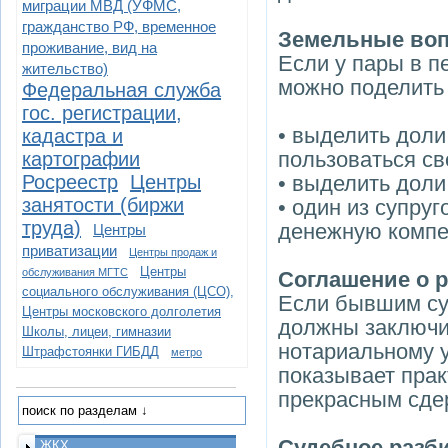
миграции МВД (УФМС,
гражданство РФ, временное
Земельные во
проживание, вид на
Если у пары в п
жительство)
можно поделить
Федеральная служба
гос. регистрации,
• выделить доли
кадастра и
пользоваться св
картографии
Росреестр
Центры
• выделить доли
занятости (биржи
• один из супру
труда)
денежную компе
Центры
приватизации
Центры продаж и
Центры
обслуживания МГТС
Соглашение о 
социального обслуживания (ЦСО),
Если бывшим суп
Центры московского долголетия
должны заключит
Школы, лицеи, гимназии
нотариальному у
Штрафстоянки ГИБДД
метро
показывает прак
прекрасным сде
Судебное разб
ЖКХ