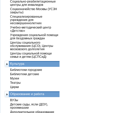
Социально-реабилитационные
центры для инвалидов
Соцказначейство Москвы (УСЗН
закрыты)
Специализированные
учреждения для
несовершеннолетних
Учебно-методический центр
«Детство»
Учреждения социальной помощи
для бездомных граждан
Центры социального
обслуживания (ЦСО), Центры
московского долголетия
Центры социальной помощи
семье и детям (ЦСПСиД)
Культура
Библиотеки городские
Библиотеки детские
Музеи
Театры
Цирки
Образование и работа
ВУЗы
Детские сады, ясли (ДОУ),
прогимназии
Дополнительное образование