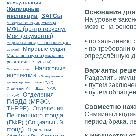
консультации
Жилищные
Основания для
ЗАГСы
инспекции
На уровне закон
Колледжи, техникумы, училища
можно на основ
МФЦ (центр госуслуг
Мои документы)
• по заявлению о
Медицинские освидетельствования (авто,
• по требованию
Мировые судьи
оружие)
определённую д
Молочные кухни (молочно-
раздаточные пункты)
Налоговые
Варианты реше
Мосэнергосбыт
инспекции
Разделить имущ
Объединенные
диспетчерские службы (ОДС)
• путём заключе
Отделения ГАИ (ГИБДД) (МРЭО,
• путём обращен
Отделения
ТНРЭР)
ГИБДД (МРЭО,
Совместно наж
ТНРЭР)
Отделения
Семейный кодекс
Пенсионного фонда
период брака, я
(ПФР) (Социальный
фонд)
Отделения
К имуществу от