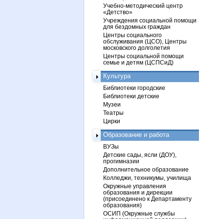
Учебно-методический центр
«Детство»
Учреждения социальной помощи
для бездомных граждан
Центры социального
обслуживания (ЦСО), Центры
московского долголетия
Центры социальной помощи
семье и детям (ЦСПСиД)
Культура
Библиотеки городские
Библиотеки детские
Музеи
Театры
Цирки
Образование и работа
ВУЗы
Детские сады, ясли (ДОУ),
прогимназии
Дополнительное образование
Колледжи, техникумы, училища
Окружные управления
образования и дирекции
(присоединено к Департаменту
образования)
ОСИП (Окружные службы