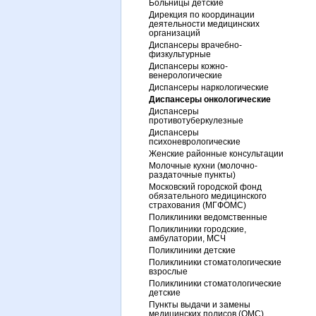
Больницы детские
Дирекция по координации
деятельности медицинских
организаций
Диспансеры врачебно-
физкультурные
Диспансеры кожно-
венерологические
Диспансеры наркологические
Диспансеры онкологические
Диспансеры
противотуберкулезные
Диспансеры
психоневрологические
Женские районные консультации
Молочные кухни (молочно-
раздаточные пункты)
Московский городской фонд
обязательного медицинского
страхования (МГФОМС)
Поликлиники ведомственные
Поликлиники городские,
амбулатории, МСЧ
Поликлиники детские
Поликлиники стоматологические
взрослые
Поликлиники стоматологические
детские
Пункты выдачи и замены
медицинских полисов (ОМС)