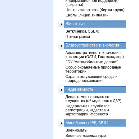
информационной поддержки)
(закрыты)
Центры занятости (биржи труда)
Школы, лицеи, гимназии
Животные
Ветклиники, СББЖ
Птичьи рынки
Благоустройство и экология
Административно-технические
инспекции (ОАТИ, Гостехнадзор)
ГБУ "Автомобильные дороги"
Особо охраняемые природные
территории
Охрана окружающей среды и
природопользование
Недвижимость
Департамент городского
имущества (объединено с ДЗР)
Федеральная служба гос.
регистрации, кадастра и
картографии Росреестр
Минобороны РФ, МЧС
Военкоматы
Военные комендатуры