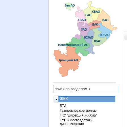
ЖКХ
БТИ
Газпром межрегионгаз
ГКУ "Дирекция ЖКХиБ"
ГУП «Мосводосток»,
диспетчерские