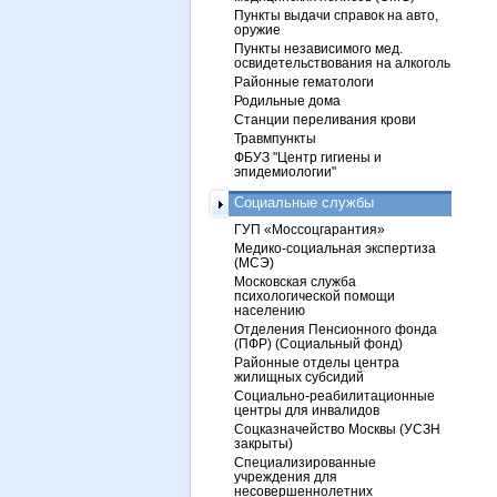
Пункты выдачи справок на авто,
оружие
Пункты независимого мед.
освидетельствования на алкоголь
Районные гематологи
Родильные дома
Станции переливания крови
Травмпункты
ФБУЗ "Центр гигиены и
эпидемиологии"
Социальные службы
ГУП «Моссоцгарантия»
Медико-социальная экспертиза
(МСЭ)
Московская служба
психологической помощи
населению
Отделения Пенсионного фонда
(ПФР) (Социальный фонд)
Районные отделы центра
жилищных субсидий
Социально-реабилитационные
центры для инвалидов
Соцказначейство Москвы (УСЗН
закрыты)
Специализированные
учреждения для
несовершеннолетних