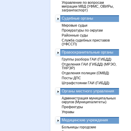
Управление по вопросам
миграции МВД (УФМС, ОВИРы,
загранпаспорт)
Судебные органы
Мировые судьи
Прокуратуры по округам
Районные суды
Служба судебных приставов
(УФССП)
Правоохранительные органы
Группы разбора ГАИ (ГИБДД)
Отделения ГАИ (ГИБДД) (МРЭО,
ТНРЭР)
Отделения полиции (ОМВД)
Посты ДПС
Штрафстоянки ГАИ (ГИБДД)
Органы местного управления
Администрация муниципальных
округов (Муниципалитеты)
Префектуры
Управы
Медицинские учреждения
Больницы городские