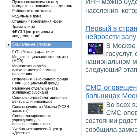
ИНН можно буде
Пункты независимого мед.
освидетельствования на алкоголь
населения, кот
Районные гематологи
Родильные дома
Станции переливания крови
Травмпункты
Первый в стран
ФБУЗ "Центр гигиены и
нейросети запу
эпидемиологии"
Социальные службы
В Москве 
ГУП «Моссоцгарантия»
госуслуг,
Медико-социальная экспертиза
национальном м
(МСЭ)
Московская служба
следующий этап
психологической помощи
населению
Отделения Пенсионного фонда
(ПФР) (Социальный фонд)
СМС-оповещени
Районные отделы центра
жилищных субсидий
больницах Мос
Социально-реабилитационные
центры для инвалидов
Во всех 
Соцказначейство Москвы (УСЗН
закрыты)
СМС-опов
Специализированные
состоянии родст
учреждения для
несовершеннолетних
сообщила заммэ
Учебно-методический центр
«Детство»