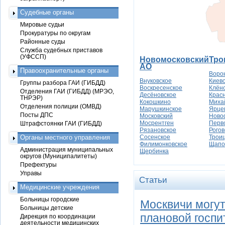
Судебные органы
Мировые судьи
Прокуратуры по округам
Районные суды
Служба судебных приставов
(УФССП)
Новомосковский
Тро
АО
Правоохранительные органы
Воро
Внуковское
Киев
Группы разбора ГАИ (ГИБДД)
Воскресенское
Клён
Отделения ГАИ (ГИБДД) (МРЭО,
Десёновское
Крас
ТНРЭР)
Кокошкино
Миха
Отделения полиции (ОМВД)
Марушкинское
Ярце
Посты ДПС
Московский
Ново
Мосрентген
Перв
Штрафстоянки ГАИ (ГИБДД)
Рязановское
Рогов
Органы местного управления
Сосенское
Трои
Филимонковское
Щапо
Администрация муниципальных
Щербинка
округов (Муниципалитеты)
Префектуры
Управы
Статьи
Медицинские учреждения
Больницы городские
Москвичи могут
Больницы детские
плановой госп
Дирекция по координации
деятельности медицинских