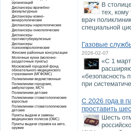
организаций
В столице
Диспансеры врачебно-
тех, кому
физкультурные
Диспансеры кожно-
врач поликлиник
венерологические
Диспансеры наркологические
специальной циф
Диспансеры онкологические
Диспансеры
противотуберкулезные
Газовые службы
Диспансеры
психоневрологические
2026-02-07
Женские районные консультации
Молочные кухни (молочно-
«С 1 март
раздаточные пункты)
Московский городской фонд
расширяю
обязательного медицинского
страхования (МГФОМС)
«безопасность п
Поликлиники ведомственные
при систематич
Поликлиники городские,
амбулатории, МСЧ
Поликлиники детские
Поликлиники стоматологические
С 2026 года в 
взрослые
Поликлиники стоматологические
проставить шес
детские
Пункты выдачи и замены
Шесть от
медицинских полисов (ОМС)
российско
Пункты выдачи справок на авто,
оружие