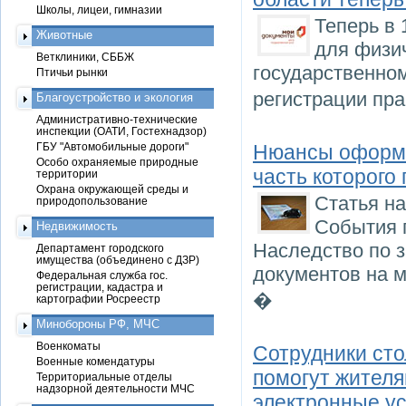
Школы, лицеи, гимназии
Теперь в 
Животные
для физич
Ветклиники, СББЖ
государственном
Птичьи рынки
регистрации пр
Благоустройство и экология
Административно-технические
инспекции (ОАТИ, Гостехнадзор)
ГБУ "Автомобильные дороги"
Нюансы оформле
Особо охраняемые природные
часть которого
территории
Охрана окружающей среды и
Статья на
природопользование
События п
Недвижимость
Наследство по з
Департамент городского
имущества (объединено с ДЗР)
документов на м
Федеральная служба гос.
регистрации, кадастра и
�
картографии Росреестр
Минобороны РФ, МЧС
Военкоматы
Сотрудники ст
Военные комендатуры
помогут жител
Территориальные отделы
надзорной деятельности МЧС
электронные ус