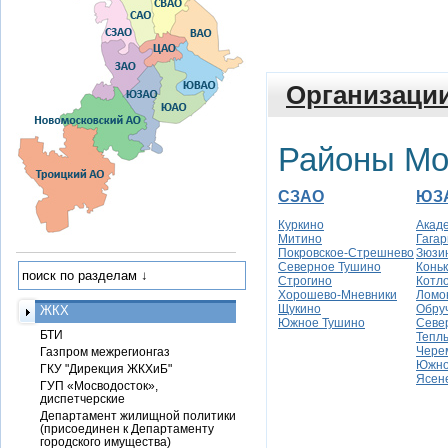
Организаци
Районы Мо
СЗАО
ЮЗ
Куркино
Акад
Митино
Гагар
Покровское-Стрешнево
Зюзи
Северное Тушино
Конь
Строгино
Котл
Хорошево-Мневники
Ломо
Щукино
Обру
ЖКХ
Южное Тушино
Севе
БТИ
Тепл
Чере
Газпром межрегионгаз
Южно
ГКУ "Дирекция ЖКХиБ"
Ясен
ГУП «Мосводосток»,
диспетчерские
Департамент жилищной политики
(присоединен к Департаменту
городского имущества)