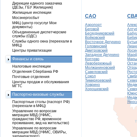
Дирекции единого заказчика
(ДЕЗы, ГБУ Жилищник)
Жилищные инспекции
САО
СВ
Мосэнергосбыт
МФЦ (центр госуслуг Мои
Аэропорт
Алек
документы)
Беговой
Алту
Объединенные диспетчерские
Бескудниковский
Бабу
службы (ОДС)
Войковский
Биби
Службы одного окна (переехали в
Восточное Дегунино
Буты
МФЦ)
Головинский
Лиан
Центры приватизации
Дмитровский
Лоси
Западное Дегунино
Марф
Финансы и связь
Коптево
Марь
Левобережный
Оста
Налоговые инспекции
Молжаниновский
Отра
Отделения Сбербанка РФ
Савеловский
Рост
Сокол
Свиб
Почтовые отделения
Тимирязевский
Севе
Центры продаж и обслуживания
Ховрино
Медв
МГТС
Хорошевский
Севе
Южн
Паспортно-визовые службы
Медв
Паспортные столы (паспорт РФ)
Ярос
(переехали в МФЦ)
Управление по вопросам
миграции МВД (УФМС,
гражданство РФ, временное
проживание, вид на жительство)
Управление по вопросам
миграции МВД (УФМС, ОВИРы,
загранпаспорт)