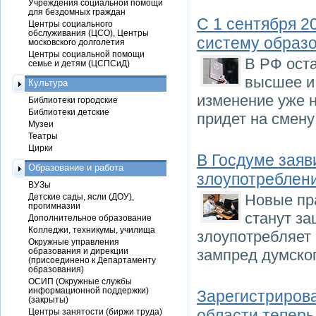
Учреждения социальной помощи
для бездомных граждан
С 1 сентября 2
Центры социального
обслуживания (ЦСО), Центры
систему образ
московского долголетия
Центры социальной помощи
В РФ оста
семье и детям (ЦСПСиД)
высшее и
Культура
изменение уже н
Библиотеки городские
Библиотеки детские
придет на смен
Музеи
Театры
Цирки
В Госдуме заяв
Образование и работа
злоупотреблен
ВУЗы
Новые пр
Детские сады, ясли (ДОУ),
прогимназии
станут за
Дополнительное образование
Колледжи, техникумы, училища
злоупотребляет
Окружные управления
образования и дирекции
зампред думског
(присоединено к Департаменту
образования)
ОСИП (Окружные службы
информационной поддержки)
Зарегистриров
(закрыты)
области теперь
Центры занятости (биржи труда)