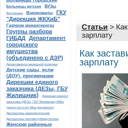
Больницы городские
ВУЗы
Больницы детские
ГКУ
Военкоматы
Ветклиники
"Дирекция ЖКХиБ"
Газпром межрегионгаз
Статьи
> Как
Группы разбора
зарплату
ГИБДД
Департамент
городского
имущества
Как застав
(объединено с ДЗР)
зарплату
Департаменты жилищной политики
Детские сады, ясли
(ДОУ), прогимназии
Дирекции единого
заказчика (ДЕЗы, ГБУ
Жилищник)
Дирекции единого
заказчика (ДЕЗы, ГБУ Жилищник) МФЦ
(центр госуслуг Мои документы)
Диспансеры наркологические
Диспансеры противотуберкулезные
Женские районные