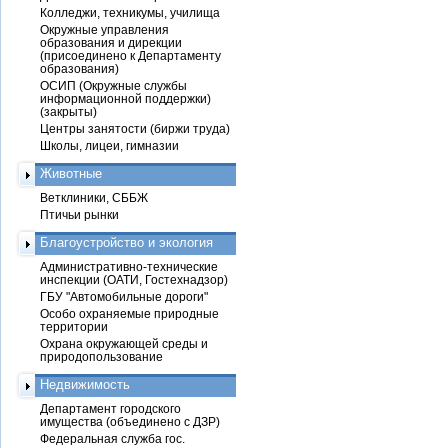
Колледжи, техникумы, училища
Окружные управления
образования и дирекции
(присоединено к Департаменту
образования)
ОСИП (Окружные службы
информационной поддержки)
(закрыты)
Центры занятости (биржи труда)
Школы, лицеи, гимназии
Животные
Ветклиники, СББЖ
Птичьи рынки
Благоустройство и экология
Административно-технические
инспекции (ОАТИ, Гостехнадзор)
ГБУ "Автомобильные дороги"
Особо охраняемые природные
территории
Охрана окружающей среды и
природопользование
Недвижимость
Департамент городского
имущества (объединено с ДЗР)
Федеральная служба гос.