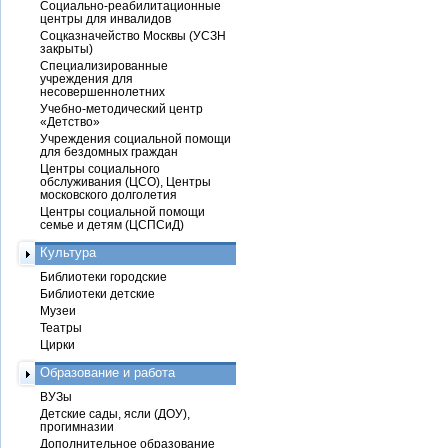
Социально-реабилитационные
центры для инвалидов
Соцказначейство Москвы (УСЗН
закрыты)
Специализированные
учреждения для
несовершеннолетних
Учебно-методический центр
«Детство»
Учреждения социальной помощи
для бездомных граждан
Центры социального
обслуживания (ЦСО), Центры
московского долголетия
Центры социальной помощи
семье и детям (ЦСПСиД)
Культура
Библиотеки городские
Библиотеки детские
Музеи
Театры
Цирки
Образование и работа
ВУЗы
Детские сады, ясли (ДОУ),
прогимназии
Дополнительное образование