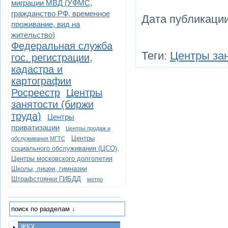
миграции МВД (УФМС,
гражданство РФ, временное
Дата публикации
проживание, вид на
жительство)
Федеральная служба
Теги:
Центры зан
гос. регистрации,
кадастра и
картографии
Росреестр
Центры
занятости (биржи
труда)
Центры
приватизации
Центры продаж и
Центры
обслуживания МГТС
социального обслуживания (ЦСО),
Центры московского долголетия
Школы, лицеи, гимназии
Штрафстоянки ГИБДД
метро
ЖКХ