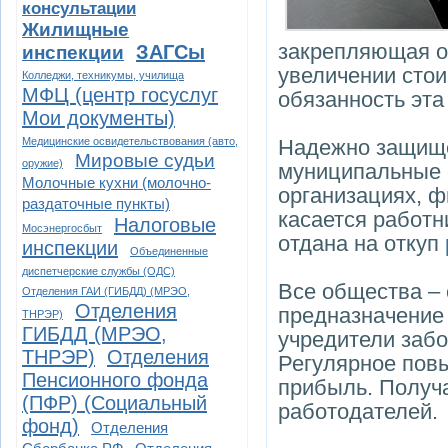
консультации
Жилищные
закрепляющая об
ЗАГСы
инспекции
увеличении стои
Колледжи, техникумы, училища
МФЦ (центр госуслуг
обязанность эта
Мои документы)
Медицинские освидетельствования (авто,
Надежно защище
Мировые судьи
оружие)
муниципальные с
Молочные кухни (молочно-
организациях, 
раздаточные пункты)
касается работн
Налоговые
Мосэнергосбыт
отдана на откуп
инспекции
Объединенные
диспетчерские службы (ОДС)
Все общества – 
Отделения ГАИ (ГИБДД) (МРЭО,
Отделения
предназначение
ТНРЭР)
ГИБДД (МРЭО,
учредители забо
ТНРЭР)
Отделения
Регулярное пов
Пенсионного фонда
прибыль. Получа
(ПФР) (Социальный
работодателей.
фонд)
Отделения