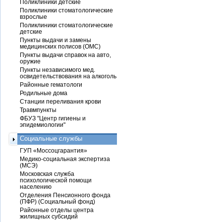
Поликлиники детские
Поликлиники стоматологические
взрослые
Поликлиники стоматологические
детские
Пункты выдачи и замены
медицинских полисов (ОМС)
Пункты выдачи справок на авто,
оружие
Пункты независимого мед.
освидетельствования на алкоголь
Районные гематологи
Родильные дома
Станции переливания крови
Травмпункты
ФБУЗ "Центр гигиены и
эпидемиологии"
Социальные службы
ГУП «Моссоцгарантия»
Медико-социальная экспертиза
(МСЭ)
Московская служба
психологической помощи
населению
Отделения Пенсионного фонда
(ПФР) (Социальный фонд)
Районные отделы центра
жилищных субсидий