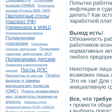
Сбербанка РФ
Отделения
Попытки работни
полиции (ОМВД)
Отделения
инфляции в суде
полиции (Отделы МВД, ОВД)
делать? Как ост
Паспортные столы
заработной пла
(паспорт РФ)
(переехали в МФЦ)
Выход есть!
Поликлиники ведомственные
Поликлиники
Обязанность ра
городские
работников возн
Поликлиники
Поликлиники
городские, амбулатории
нормативных ак
городские, амбулатории, МСЧ
любого предприя
Поликлиники детские
Поликлиники стоматологические
Некоторые лица 
Посты ДПС
взрослые
возможен лишь 
Пункты
Прокуратуры по округам
Это не так! Для
выдачи и замены
медицинских полисов
инициативную гр
(ОМС)
Пункты независимого
мед. освидетельствования на
Все, что требуе
алкоголь
Районные отделы
• провести обще
социальной защиты (УСЗН, СОБЕСы)
• выбрать предс
Районные отделы центра