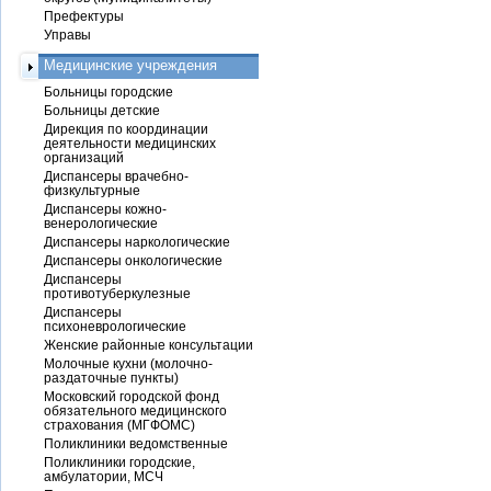
Префектуры
Управы
Медицинские учреждения
Больницы городские
Больницы детские
Дирекция по координации
деятельности медицинских
организаций
Диспансеры врачебно-
физкультурные
Диспансеры кожно-
венерологические
Диспансеры наркологические
Диспансеры онкологические
Диспансеры
противотуберкулезные
Диспансеры
психоневрологические
Женские районные консультации
Молочные кухни (молочно-
раздаточные пункты)
Московский городской фонд
обязательного медицинского
страхования (МГФОМС)
Поликлиники ведомственные
Поликлиники городские,
амбулатории, МСЧ