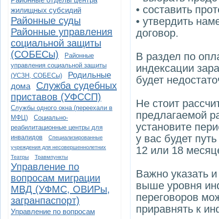
• составить про
жилищных субсидий
Районные суды
• утвердить нам
Районные управления
договор.
социальной защиты
(СОБЕСы)
В раздел по опл
Районные
управления социальной защиты
индексации зара
Родильные
(УСЗН, СОБЕСы)
будет недостато
Служба судебных
дома
приставов (УФССП)
Не стоит рассчи
Службы одного окна (переехали в
предлагаемой р
МФЦ)
Социально-
установите пери
реабилитационные центры для
у вас будет пут
инвалидов
Специализированные
учреждения для несовершеннолетних
12 или 18 месяц
Театры
Травмпункты
Управление по
Важно указать и
вопросам миграции
выше уровня инф
МВД (УФМС, ОВИРы,
переговоров мо
загранпаспорт)
приравнять к ин
Управление по вопросам