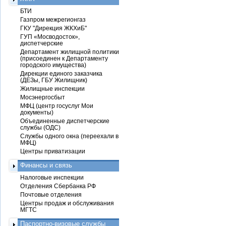
БТИ
Газпром межрегионгаз
ГКУ "Дирекция ЖКХиБ"
ГУП «Мосводосток»,
диспетчерские
Департамент жилищной политики
(присоединен к Департаменту
городского имущества)
Дирекции единого заказчика
(ДЕЗы, ГБУ Жилищник)
Жилищные инспекции
Мосэнергосбыт
МФЦ (центр госуслуг Мои
документы)
Объединенные диспетчерские
службы (ОДС)
Службы одного окна (переехали в
МФЦ)
Центры приватизации
Финансы и связь
Налоговые инспекции
Отделения Сбербанка РФ
Почтовые отделения
Центры продаж и обслуживания
МГТС
Паспортно-визовые службы