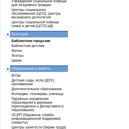
Учреждения социальной помощи
для бездомных граждан
Центры социального
обслуживания (ЦСО), Центры
московского долголетия
Центры социальной помощи
семье и детям (ЦСПСиД)
Культура
Библиотеки городские
Библиотеки детские
Музеи
Театры
Цирки
Образование и работа
ВУЗы
Детские сады, ясли (ДОУ),
прогимназии
Дополнительное образование
Колледжи, техникумы, училища
Окружные управления
образования и дирекции
(присоединено к Департаменту
образования)
ОСИП (Окружные службы
информационной поддержки)
(закрыты)
Центры занятости (биржи труда)