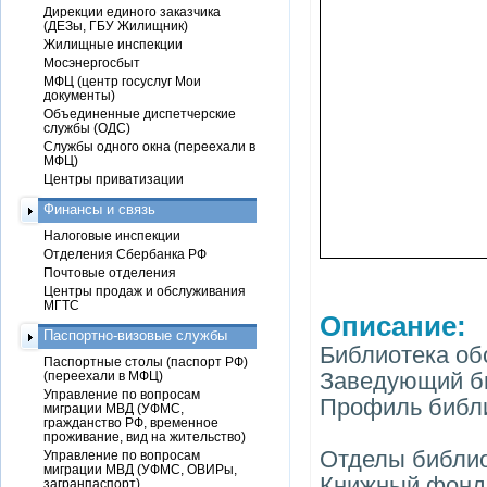
Дирекции единого заказчика
(ДЕЗы, ГБУ Жилищник)
Жилищные инспекции
Мосэнергосбыт
МФЦ (центр госуслуг Мои
документы)
Объединенные диспетчерские
службы (ОДС)
Службы одного окна (переехали в
МФЦ)
Центры приватизации
Финансы и связь
Налоговые инспекции
Отделения Сбербанка РФ
Почтовые отделения
Центры продаж и обслуживания
МГТС
Описание:
Паспортно-визовые службы
Библиотека об
Паспортные столы (паспорт РФ)
Заведующий б
(переехали в МФЦ)
Управление по вопросам
Профиль библи
миграции МВД (УФМС,
гражданство РФ, временное
проживание, вид на жительство)
Отделы библио
Управление по вопросам
миграции МВД (УФМС, ОВИРы,
Книжный фонд 
загранпаспорт)