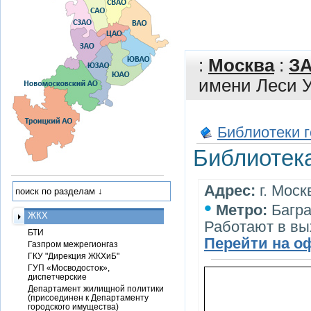
:
Москва
:
З
имени Леси 
Библиотеки 
Библиотек
Адрес:
г. Моск
•
Метро:
Багра
ЖКХ
Работают в в
БТИ
Перейти на о
Газпром межрегионгаз
ГКУ "Дирекция ЖКХиБ"
ГУП «Мосводосток»,
диспетчерские
Департамент жилищной политики
(присоединен к Департаменту
городского имущества)