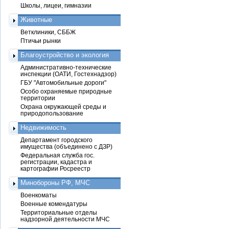
Школы, лицеи, гимназии
Животные
Ветклиники, СББЖ
Птичьи рынки
Благоустройство и экология
Административно-технические
инспекции (ОАТИ, Гостехнадзор)
ГБУ "Автомобильные дороги"
Особо охраняемые природные
территории
Охрана окружающей среды и
природопользование
Недвижимость
Департамент городского
имущества (объединено с ДЗР)
Федеральная служба гос.
регистрации, кадастра и
картографии Росреестр
Минобороны РФ, МЧС
Военкоматы
Военные комендатуры
Территориальные отделы
надзорной деятельности МЧС