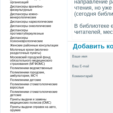
направление р
организаций
чтения, но уж
Диспансеры врачебно-
физкультурные
(сегодня библи
Диспансеры кожно-
венерологические
Диспансеры наркологические
В библиотеке 
Диспансеры онкологические
Диспансеры
читателей, мес
противотуберкулезные
Диспансеры
психоневрологические
Добавить ко
Женские районные консультации
Молочные кухни (молочно-
раздаточные пункты)
Ваше имя
Московский городской фонд
обязательного медицинского
страхования (МГФОМС)
Ваш E-mail
Поликлиники ведомственные
Поликлиники городские,
амбулатории, МСЧ
Комментарий
Поликлиники детские
Поликлиники стоматологические
взрослые
Поликлиники стоматологические
детские
Пункты выдачи и замены
медицинских полисов (ОМС)
Пункты выдачи справок на авто,
оружие