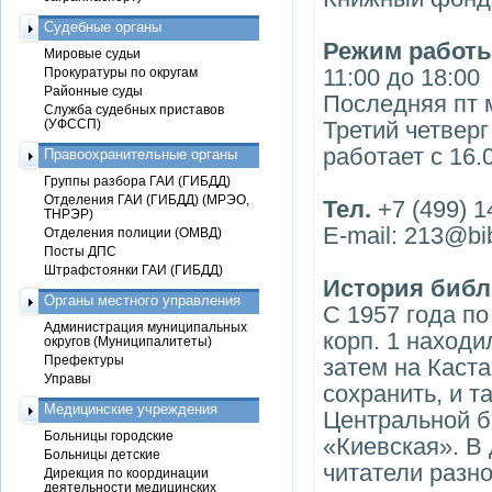
Судебные органы
Режим работ
Мировые судьи
11:00 до 18:00
Прокуратуры по округам
Районные суды
Последняя пт 
Служба судебных приставов
(УФССП)
Третий четверг
работает с 16.
Правоохранительные органы
Группы разбора ГАИ (ГИБДД)
Отделения ГАИ (ГИБДД) (МРЭО,
Тел.
+7 (499) 1
ТНРЭР)
E-mail: 213@bib
Отделения полиции (ОМВД)
Посты ДПС
Штрафстоянки ГАИ (ГИБДД)
История библ
Органы местного управления
С 1957 года по
Администрация муниципальных
корп. 1 наход
округов (Муниципалитеты)
Префектуры
затем на Каст
Управы
сохранить, и 
Медицинские учреждения
Центральной б
Больницы городские
«Киевская». В
Больницы детские
читатели разно
Дирекция по координации
деятельности медицинских