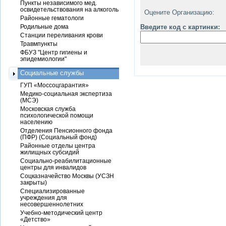
Пункты независимого мед.
освидетельствования на алкоголь
Оцените Организацию:
Районные гематологи
Родильные дома
Введите код с картинки:
Станции переливания крови
Травмпункты
ФБУЗ "Центр гигиены и
эпидемиологии"
Социальные службы
ГУП «Моссоцгарантия»
Медико-социальная экспертиза
(МСЭ)
Московская служба
психологической помощи
населению
Отделения Пенсионного фонда
(ПФР) (Социальный фонд)
Районные отделы центра
жилищных субсидий
Социально-реабилитационные
центры для инвалидов
Соцказначейство Москвы (УСЗН
закрыты)
Специализированные
учреждения для
несовершеннолетних
Учебно-методический центр
«Детство»