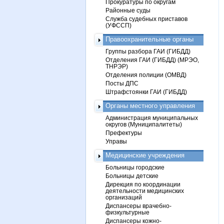
Прокуратуры по округам
Районные суды
Служба судебных приставов
(УФССП)
Правоохранительные органы
Группы разбора ГАИ (ГИБДД)
Отделения ГАИ (ГИБДД) (МРЭО,
ТНРЭР)
Отделения полиции (ОМВД)
Посты ДПС
Штрафстоянки ГАИ (ГИБДД)
Органы местного управления
Администрация муниципальных
округов (Муниципалитеты)
Префектуры
Управы
Медицинские учреждения
Больницы городские
Больницы детские
Дирекция по координации
деятельности медицинских
организаций
Диспансеры врачебно-
физкультурные
Диспансеры кожно-