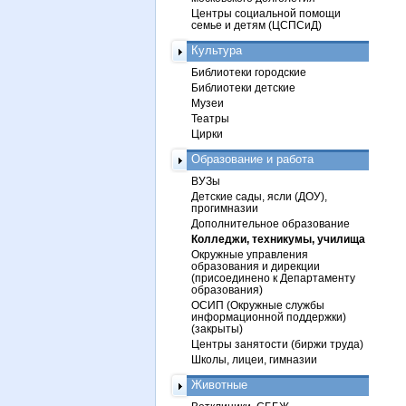
Центры социальной помощи
семье и детям (ЦСПСиД)
Культура
Библиотеки городские
Библиотеки детские
Музеи
Театры
Цирки
Образование и работа
ВУЗы
Детские сады, ясли (ДОУ),
прогимназии
Дополнительное образование
Колледжи, техникумы, училища
Окружные управления
образования и дирекции
(присоединено к Департаменту
образования)
ОСИП (Окружные службы
информационной поддержки)
(закрыты)
Центры занятости (биржи труда)
Школы, лицеи, гимназии
Животные