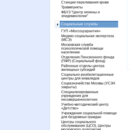
Станции переливания крови
Травмпункты
ФБУЗ "Центр гигиены и
эпидемиологии"
Социальные службы
ГУП «Моссоцгарантия»
Медико-социальная экспертиза
(МСЭ)
Московская служба
психологической помощи
населению
Отделения Пенсионного фонда
(ПФР) (Социальный фонд)
Районные отделы центра
жилищных субсидий
Социально-реабилитационные
центры для инвалидов
Соцказначейство Москвы (УСЗН
закрыты)
Специализированные
учреждения для
несовершеннолетних
Учебно-методический центр
«Детство»
Учреждения социальной помощи
для бездомных граждан
Центры социального
обслуживания (ЦСО), Центры
московского долголетия