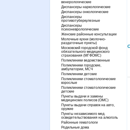
венерологические
Диспансеры наркологические
Диспансеры онкологические
Диспансеры
противотуберкулезные
Диспансеры
психоневрологические
Женские районные консультации
Молочные кухни (молочно-
раздаточные пункты)
С
Московский городской фонд
обязательного медицинского
страхования (МГФОМС)
Поликлиники ведомственные
Поликлиники городские,
амбулатории, МСЧ
Поликлиники детские
Поликлиники стоматологические
взрослые
Поликлиники стоматологические
детские
Пункты выдачи и замены
медицинских полисов (ОМС)
Пункты выдачи справок на авто,
оружие
Пункты независимого мед.
освидетельствования на алкоголь
Районные гематологи
Родильные дома