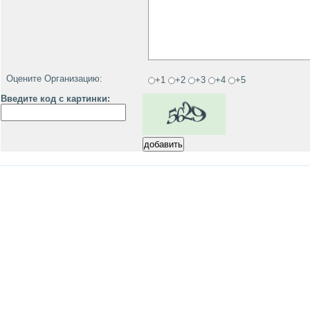
Оцените Организацию:
+1
+2
+3
+4
+5
Введите код с картинки: