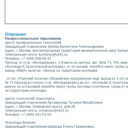
Описание:
Профессиональное образование
Центр промышленных технологий
Заведующий отделением Зубова Валентина Александровна
Адрес: г. Москва, внутригородская территория муниципальный округ Кунце
Электронная почта: kuntsevo@ck41.ru
Телефон: +7 (499) 608-88-41
Проезд: от ст.м. «Молодежная»: 1-й вагон из центра, авт. №№ 73, 794, ма
«Колледж (Строительный колледж)»; от остановки: перейти через трубы с
завод «ЖБИ» калитка - проход на территорию колледжа
- от пл. «Рабочий поселок» (Можайское направление ж/д): выход из 1-ого ва
№ 73 (проезд в сторону ст.м. «Молодежная») до ост. «Колледж (Строитель
дорогу, за остановкой перейти через трубы системы отопления, слева от 
на территорию колледжа.
Центр технологий транспорта
Заведующий отделением Артамонова Татьяна Михайловна
Адрес: г. Москва, Очаковское шоссе, дом 26
Электронная почта: ochakovo@ck41.ru
Телефон: +7 (495) 441-51-53
Технопарк Внуково
Заведующий отделением Шмакова Елена Германовна