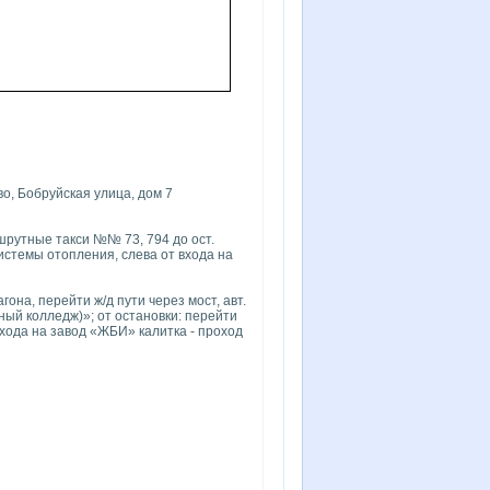
во, Бобруйская улица, дом 7
ршрутные такси №№ 73, 794 до ост.
истемы отопления, слева от входа на
гона, перейти ж/д пути через мост, авт.
ный колледж)»; от остановки: перейти
входа на завод «ЖБИ» калитка - проход