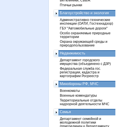
Ветклиники, СББЖ
Птичьи рынки
Благоустройство и экология
Административно-технические
инспекции (ОАТИ, Гостехнадзор)
ГБУ "Автомобильные дороги"
Особо охраняемые природные
территории
Охрана окружающей среды и
природопользование
Недвижимость
Департамент городского
имущества (объединено с ДЗР)
Федеральная служба гос.
регистрации, кадастра и
картографии Росреестр
Минобороны РФ, МЧС
Военкоматы
Военные комендатуры
Территориальные отделы
надзорной деятельности МЧС
Семья
Департамент семейной и
молодежной политики
(присоединен к Департаменту