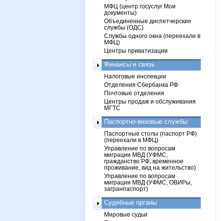
МФЦ (центр госуслуг Мои
документы)
Объединенные диспетчерские
службы (ОДС)
Службы одного окна (переехали в
МФЦ)
Центры приватизации
Финансы и связь
Налоговые инспекции
Отделения Сбербанка РФ
Почтовые отделения
Центры продаж и обслуживания
МГТС
Паспортно-визовые службы
Паспортные столы (паспорт РФ)
(переехали в МФЦ)
Управление по вопросам
миграции МВД (УФМС,
гражданство РФ, временное
проживание, вид на жительство)
Управление по вопросам
миграции МВД (УФМС, ОВИРы,
загранпаспорт)
Судебные органы
Мировые судьи