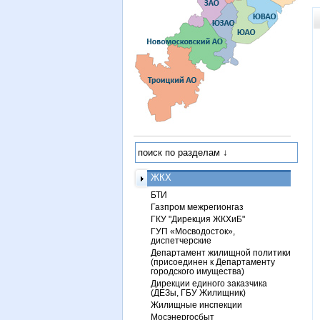
ЖКХ
БТИ
Газпром межрегионгаз
ГКУ "Дирекция ЖКХиБ"
ГУП «Мосводосток»,
диспетчерские
Департамент жилищной политики
(присоединен к Департаменту
городского имущества)
Дирекции единого заказчика
(ДЕЗы, ГБУ Жилищник)
Жилищные инспекции
Мосэнергосбыт