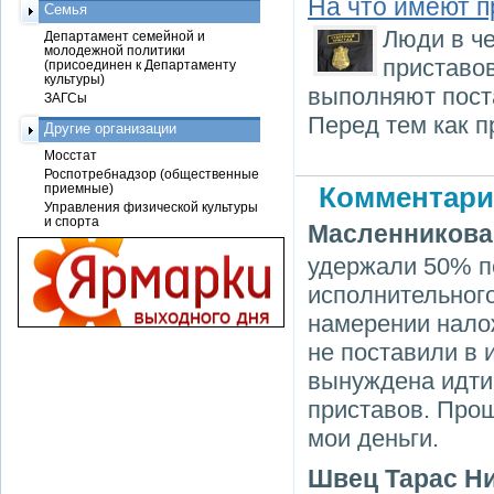
На что имеют 
Семья
Люди в че
Департамент семейной и
молодежной политики
приставо
(присоединен к Департаменту
культуры)
выполняют поста
ЗАГСы
Перед тем как п
Другие организации
Мосстат
Роспотребнадзор (общественные
приемные)
Комментари
Управления физической культуры
и спорта
Масленникова
удержали 50% пе
исполнительного
намерении нало
не поставили в 
вынуждена идти
приставов. Прош
мои деньги.
Швец Тарас Н