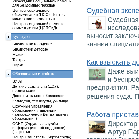
Учреждения социальной помощи
для бездомных граждан
Судебная экспе
Центры социального
обслуживания (ЦСО), Центры
Судебная 
московского долголетия
Центры социальной помощи
исследова
семье и детям (ЦСПСиД)
выносит заключе
Культура
знания специали
Библиотеки городские
Библиотеки детские
Музеи
Театры
Как взыскать д
Цирки
Даже выи
Образование и работа
и беспроб
ВУЗы
предприятия. Р
Детские сады, ясли (ДОУ),
прогимназии
решения суда. 
Дополнительное образование
Колледжи, техникумы, училища
Окружные управления
образования и дирекции
Работа пристав
(присоединено к Департаменту
образования)
Директор
ОСИП (Окружные службы
информационной поддержки)
Артур Па
(закрыты)
Центры занятости (биржи труда)