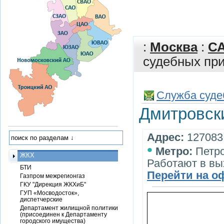
:
Москва
:
С
судебных пр
Служба суде
Дмитровск
Адрес:
127083,
•
Метро:
Петро
ЖКХ
Работают в вы
БТИ
Перейти на о
Газпром межрегионгаз
ГКУ "Дирекция ЖКХиБ"
ГУП «Мосводосток»,
диспетчерские
Департамент жилищной политики
(присоединен к Департаменту
городского имущества)