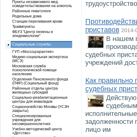
Пункты независимого мед.
трудоустройство
освидетельствования на алкоголь
Районные гематологи
Родильные дома
Противодейств
Станции переливания крови
Травмпункты
приставов
2014-
ФБУЗ "Центр гигиены и
эпидемиологии"
В нашем 
Социальные службы
производ
ГУП «Моссоцгарантия»
судебных прист
Медико-социальная экспертиза
(МСЭ)
учреждений дос
Московская служба
психологической помощи
населению
Как правильно 
Отделения Пенсионного фонда
(ПФР) (Социальный фонд)
судебных прист
Районные отделы центра
жилищных субсидий
Действую
Социально-реабилитационные
центры для инвалидов
судебным
Соцказначейство Москвы (УСЗН
закрыты)
исполнительные
Специализированные
учреждения для
задолженности 
несовершеннолетних
лицо им
Учебно-методический центр
«Детство»