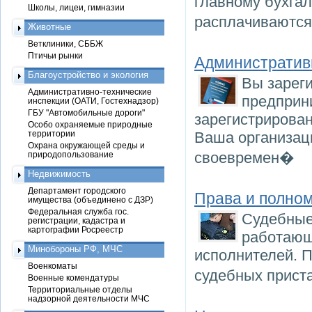
главному бухга
Школы, лицеи, гимназии
расплачиваются
Животные
Ветклиники, СББЖ
Птичьи рынки
Административн
Благоустройство и экология
Вы зарег
Административно-технические
предприн
инспекции (ОАТИ, Гостехнадзор)
ГБУ "Автомобильные дороги"
зарегистрирова
Особо охраняемые природные
территории
Ваша организац
Охрана окружающей среды и
своевремен�
природопользование
Недвижимость
Департамент городского
Права и полно
имущества (объединено с ДЗР)
Федеральная служба гос.
Судебные 
регистрации, кадастра и
картографии Росреестр
работающ
Минобороны РФ, МЧС
исполнителей. 
Военкоматы
судебных приста
Военные комендатуры
Территориальные отделы
надзорной деятельности МЧС