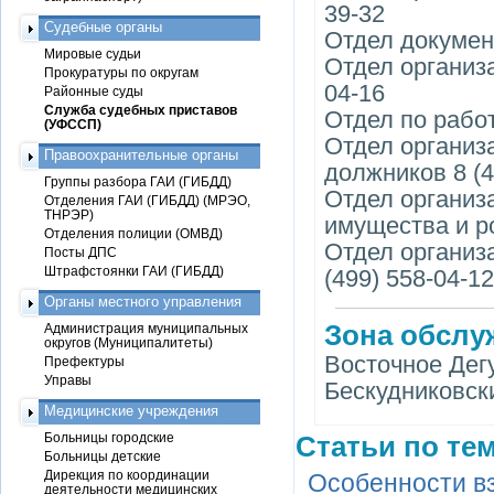
39-32
Судебные органы
Отдел документ
Мировые судьи
Отдел организа
Прокуратуры по округам
04-16
Районные суды
Служба судебных приставов
Отдел по работ
(УФССП)
Отдел организ
Правоохранительные органы
должников 8 (4
Группы разбора ГАИ (ГИБДД)
Отдел организ
Отделения ГАИ (ГИБДД) (МРЭО,
ТНРЭР)
имущества и ро
Отделения полиции (ОМВД)
Отдел организ
Посты ДПС
Штрафстоянки ГАИ (ГИБДД)
(499) 558-04-12
Органы местного управления
Зона обслу
Администрация муниципальных
округов (Муниципалитеты)
Восточное Дег
Префектуры
Управы
Бескудниковск
Медицинские учреждения
Больницы городские
Статьи по тем
Больницы детские
Дирекция по координации
Особенности в
деятельности медицинских