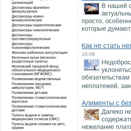
организаций
В нашей 
Диспансеры врачебно-
физкультурные
актуальны
Диспансеры кожно-
просто, особенн
венерологические
Диспансеры наркологические
которые думают,
Диспансеры онкологические
Диспансеры
противотуберкулезные
Диспансеры
Как не стать н
психоневрологические
Женские районные консультации
10-06
Молочные кухни (молочно-
Недоброс
раздаточные пункты)
Московский городской фонд
уклонятьс
обязательного медицинского
страхования (МГФОМС)
обязательствам 
Поликлиники ведомственные
Поликлиники городские,
неплатежей, зак
амбулатории, МСЧ
Поликлиники детские
Поликлиники стоматологические
Алименты с бе
взрослые
Поликлиники стоматологические
Далеко не
детские
Пункты выдачи и замены
содержат
медицинских полисов (ОМС)
Пункты выдачи справок на авто,
нежелание плат
оружие