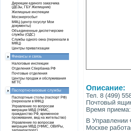
Дирекции единого заказчика
(ДЕЗы, ГБУ Жилищник)
Жилищные инспекции
Мосэнергосбыт
МФЦ (центр госуслуг Мои
документы)
Объединенные диспетчерские
службы (ОДС)
Службы одного окна (переехали в
МФЦ)
Центры приватизации
Финансы и связь
Налоговые инспекции
Отделения Сбербанка РФ
Почтовые отделения
Центры продаж и обслуживания
МГТС
Описание:
Паспортно-визовые службы
Тел. 8 (499) 55
Паспортные столы (паспорт РФ)
Почтовый ящик:
(переехали в МФЦ)
Управление по вопросам
Время приема: в
миграции МВД (УФМС,
гражданство РФ, временное
проживание, вид на жительство)
В Управлении 
Управление по вопросам
Москве работае
миграции МВД (УФМС, ОВИРы,
загранпаспорт)