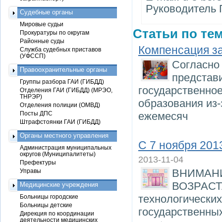
Руководитель
Судебные органы
Мировые судьи
Статьи по тем
Прокуратуры по округам
Районные суды
Компенсация за
Служба судебных приставов
(УФССП)
Согласно 
Правоохранительные органы
представи
Группы разбора ГАИ (ГИБДД)
государственно
Отделения ГАИ (ГИБДД) (МРЭО,
ТНРЭР)
образования из-
Отделения полиции (ОМВД)
Посты ДПС
ежемесяч
Штрафстоянки ГАИ (ГИБДД)
Органы местного управления
С 7 ноября 201
Администрация муниципальных
округов (Муниципалитеты)
2013-11-04
Префектуры
ВНИМАН
Управы
ВОЗРАСТА
Медицинские учреждения
технологических
Больницы городские
Больницы детские
государственны
Дирекция по координации
деятельности медицинских