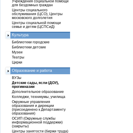
Учреждения социальной помощи
для бездомных граждан
Центры социального
обслуживания (ЦСО), Центры
московского долголетия
Центры социальной помощи
семье и детям (ЦСПСиД)
Культура
Библиотеки городские
Библиотеки детские
Музеи
Театры
Цирки
Образование и работа
ВУЗы
Детские сады, ясли (ДОУ),
прогимназии
Дополнительное образование
Колледжи, техникумы, училища
Окружные управления
образования и дирекции
(присоединено к Департаменту
образования)
ОСИП (Окружные службы
информационной поддержки)
(закрыты)
Центры занятости (биржи труда)