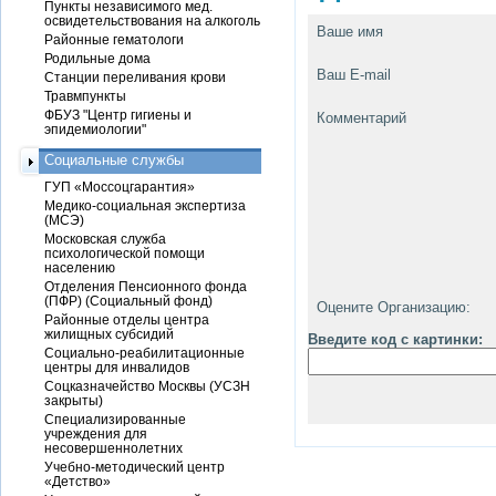
Пункты независимого мед.
освидетельствования на алкоголь
Ваше имя
Районные гематологи
Родильные дома
Ваш E-mail
Станции переливания крови
Травмпункты
ФБУЗ "Центр гигиены и
Комментарий
эпидемиологии"
Социальные службы
ГУП «Моссоцгарантия»
Медико-социальная экспертиза
(МСЭ)
Московская служба
психологической помощи
населению
Отделения Пенсионного фонда
(ПФР) (Социальный фонд)
Оцените Организацию:
Районные отделы центра
жилищных субсидий
Введите код с картинки:
Социально-реабилитационные
центры для инвалидов
Соцказначейство Москвы (УСЗН
закрыты)
Специализированные
учреждения для
несовершеннолетних
Учебно-методический центр
«Детство»