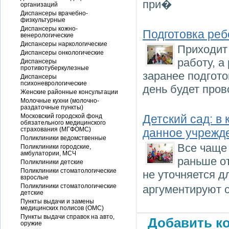
при�
организаций
Диспансеры врачебно-
физкультурные
Диспансеры кожно-
Подготовка реб
венерологические
Диспансеры наркологические
Приходит 
Диспансеры онкологические
работу, а
Диспансеры
противотуберкулезные
заранее подгото
Диспансеры
психоневрологические
день будет пров
Женские районные консультации
Молочные кухни (молочно-
раздаточные пункты)
Московский городской фонд
Детский сад: в
обязательного медицинского
страхования (МГФОМС)
данное учрежд
Поликлиники ведомственные
Все чаще 
Поликлиники городские,
амбулатории, МСЧ
раньше от
Поликлиники детские
Поликлиники стоматологические
не уточняется д
взрослые
Поликлиники стоматологические
аргументируют 
детские
Пункты выдачи и замены
медицинских полисов (ОМС)
Пункты выдачи справок на авто,
Добавить ко
оружие