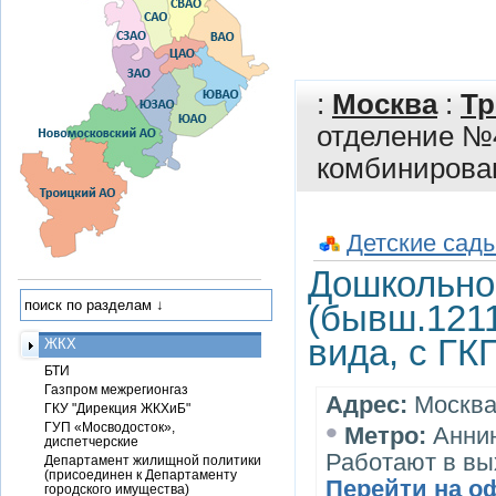
:
Москва
:
Тр
отделение №4
комбинирован
Детские сады
Дошкольно
(бывш.1211
вида, с ГК
ЖКХ
БТИ
Газпром межрегионгаз
Адрес:
Москва,
ГКУ "Дирекция ЖКХиБ"
•
ГУП «Мосводосток»,
Метро:
Анни
диспетчерские
Работают в вы
Департамент жилищной политики
(присоединен к Департаменту
Перейти на о
городского имущества)