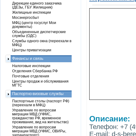
Дирекции единого заказчика
(ДЕЗы, ГБУ Жилищник)
Жилищные инспекции
Мосэнергосбыт
МФЦ (центр госуслуг Мои
документы)
Объединенные диспетчерские
службы (ОДС)
Службы одного окна (переехали в
МФЦ)
Центры приватизации
Финансы и связь
Налоговые инспекции
Отделения Сбербанка РФ
Почтовые отделения
Центры продаж и обслуживания
МГТС
Паспортно-визовые службы
Паспортные столы (паспорт РФ)
(переехали в МФЦ)
Управление по вопросам
миграции МВД (УФМС,
Описание:
гражданство РФ, временное
проживание, вид на жительство)
Телефон: +7 (4
Управление по вопросам
миграции МВД (УФМС, ОВИРы,
E-mail: d-s-be
загранпаспорт)