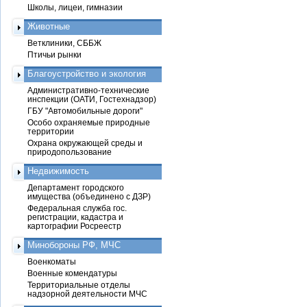
Школы, лицеи, гимназии
Животные
Ветклиники, СББЖ
Птичьи рынки
Благоустройство и экология
Административно-технические
инспекции (ОАТИ, Гостехнадзор)
ГБУ "Автомобильные дороги"
Особо охраняемые природные
территории
Охрана окружающей среды и
природопользование
Недвижимость
Департамент городского
имущества (объединено с ДЗР)
Федеральная служба гос.
регистрации, кадастра и
картографии Росреестр
Минобороны РФ, МЧС
Военкоматы
Военные комендатуры
Территориальные отделы
надзорной деятельности МЧС