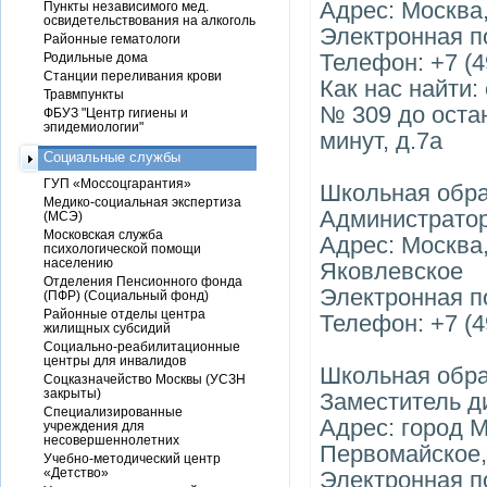
Адрес: Москва,
Пункты независимого мед.
освидетельствования на алкоголь
Электронная п
Районные гематологи
Телефон: +7 (4
Родильные дома
Станции переливания крови
Как нас найти:
Травмпункты
№ 309 до остан
ФБУЗ "Центр гигиены и
эпидемиологии"
минут, д.7а
Социальные службы
ГУП «Моссоцгарантия»
Школьная обр
Медико-социальная экспертиза
Администратор
(МСЭ)
Московская служба
Адрес: Москва
психологической помощи
населению
Яковлевское
Отделения Пенсионного фонда
Электронная по
(ПФР) (Социальный фонд)
Районные отделы центра
Телефон: +7 (4
жилищных субсидий
Социально-реабилитационные
центры для инвалидов
Школьная обр
Соцказначейство Москвы (УСЗН
закрыты)
Заместитель д
Специализированные
Адрес: город 
учреждения для
несовершеннолетних
Первомайское,
Учебно-методический центр
«Детство»
Электронная п