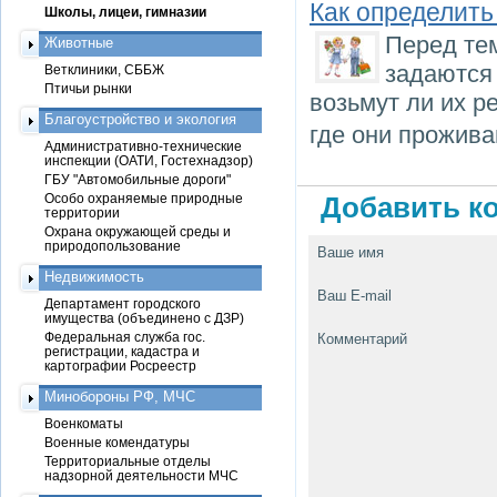
Как определить
Школы, лицеи, гимназии
Перед тем
Животные
задаются
Ветклиники, СББЖ
Птичьи рынки
возьмут ли их р
Благоустройство и экология
где они прожива
Административно-технические
инспекции (ОАТИ, Гостехнадзор)
ГБУ "Автомобильные дороги"
Особо охраняемые природные
Добавить ко
территории
Охрана окружающей среды и
природопользование
Ваше имя
Недвижимость
Ваш E-mail
Департамент городского
имущества (объединено с ДЗР)
Федеральная служба гос.
Комментарий
регистрации, кадастра и
картографии Росреестр
Минобороны РФ, МЧС
Военкоматы
Военные комендатуры
Территориальные отделы
надзорной деятельности МЧС