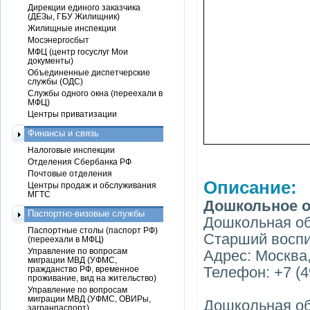
Дирекции единого заказчика
(ДЕЗы, ГБУ Жилищник)
Жилищные инспекции
Мосэнергосбыт
МФЦ (центр госуслуг Мои
документы)
Объединенные диспетчерские
службы (ОДС)
Службы одного окна (переехали в
МФЦ)
Центры приватизации
Финансы и связь
Налоговые инспекции
Отделения Сбербанка РФ
Почтовые отделения
Описание:
Центры продаж и обслуживания
МГТС
Дошкольное о
Паспортно-визовые службы
Дошкольная о
Паспортные столы (паспорт РФ)
Старший воспи
(переехали в МФЦ)
Управление по вопросам
Адрес: Москва,
миграции МВД (УФМС,
Телефон: +7 (4
гражданство РФ, временное
проживание, вид на жительство)
Управление по вопросам
миграции МВД (УФМС, ОВИРы,
Дошкольная о
загранпаспорт)