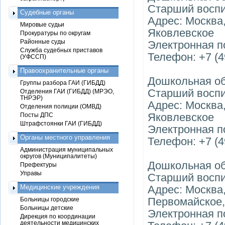
Старший воспи
Судебные органы
Адрес: Москва
Мировые судьи
Яковлевское
Прокуратуры по округам
Районные суды
Электронная п
Служба судебных приставов
Телефон: +7 (4
(УФССП)
Правоохранительные органы
Дошкольная о
Группы разбора ГАИ (ГИБДД)
Старший воспи
Отделения ГАИ (ГИБДД) (МРЭО,
ТНРЭР)
Адрес: Москва
Отделения полиции (ОМВД)
Яковлевское
Посты ДПС
Штрафстоянки ГАИ (ГИБДД)
Электронная п
Органы местного управления
Телефон: +7 (4
Администрация муниципальных
округов (Муниципалитеты)
Дошкольная о
Префектуры
Управы
Старший воспи
Медицинские учреждения
Адрес: Москва
Первомайское,
Больницы городские
Больницы детские
Электронная по
Дирекция по координации
деятельности медицинских