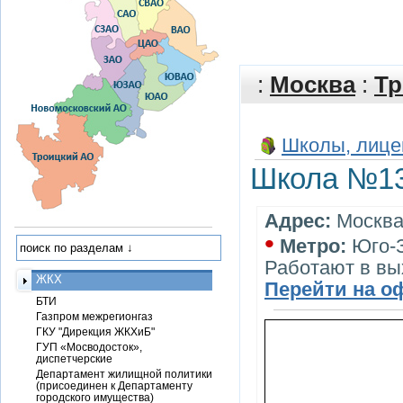
:
Москва
:
Тр
Школы, лице
Школа №1
Адрес:
Москва,
•
Метро:
Юго-
Работают в вы
ЖКХ
Перейти на о
БТИ
Газпром межрегионгаз
ГКУ "Дирекция ЖКХиБ"
ГУП «Мосводосток»,
диспетчерские
Департамент жилищной политики
(присоединен к Департаменту
городского имущества)