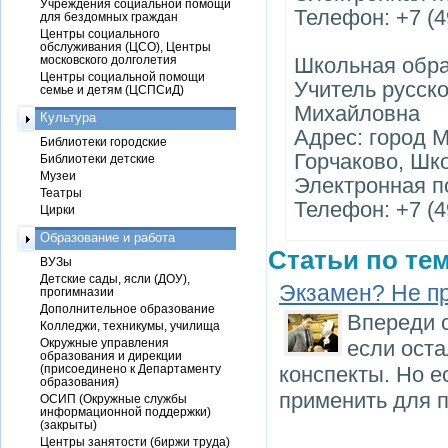
Учреждения социальной помощи
Телефон: +7 (4
для бездомных граждан
Центры социального
обслуживания (ЦСО), Центры
московского долголетия
Школьная обр
Центры социальной помощи
Учитель русск
семье и детям (ЦСПСиД)
Михайловна
Культура
Адрес: город 
Библиотеки городские
Горчаково, Шк
Библиотеки детские
Музеи
Электронная по
Театры
Телефон: +7 (4
Цирки
Образование и работа
Статьи по тем
ВУЗы
Детские сады, ясли (ДОУ),
Экзамен? Не п
прогимназии
Дополнительное образование
Впереди 
Колледжи, техникумы, училища
Окружные управления
если оста
образования и дирекции
(присоединено к Департаменту
конспекты. Но е
образования)
применить для п
ОСИП (Окружные службы
информационной поддержки)
(закрыты)
Центры занятости (биржи труда)