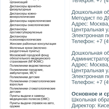
Телефон: +7 (4
организаций
Диспансеры врачебно-
физкультурные
Дошкольная о
Диспансеры кожно-
Методист по Д
венерологические
Диспансеры наркологические
Адрес: Москва
Диспансеры онкологические
Центральная у
Диспансеры
противотуберкулезные
Электронная по
Диспансеры
психоневрологические
Телефон: +7 (4
Женские районные консультации
Молочные кухни (молочно-
раздаточные пункты)
Дошкольная о
Московский городской фонд
Администратор
обязательного медицинского
страхования (МГФОМС)
Адрес: Москва
Поликлиники ведомственные
Центральная у
Поликлиники городские,
амбулатории, МСЧ
Электронная п
Поликлиники детские
Телефон: +7 (4
Поликлиники стоматологические
взрослые
Поликлиники стоматологические
детские
Основное и с
Пункты выдачи и замены
Школьная обр
медицинских полисов (ОМС)
Пункты выдачи справок на авто,
Директор: Кис
оружие