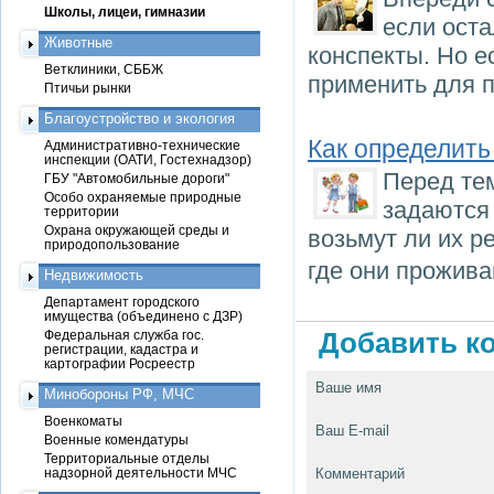
Школы, лицеи, гимназии
если оста
Животные
конспекты. Но е
Ветклиники, СББЖ
применить для п
Птичьи рынки
Благоустройство и экология
Как определить
Административно-технические
инспекции (ОАТИ, Гостехнадзор)
Перед тем
ГБУ "Автомобильные дороги"
Особо охраняемые природные
задаются
территории
Охрана окружающей среды и
возьмут ли их р
природопользование
где они прожива
Недвижимость
Департамент городского
имущества (объединено с ДЗР)
Федеральная служба гос.
Добавить ко
регистрации, кадастра и
картографии Росреестр
Ваше имя
Минобороны РФ, МЧС
Военкоматы
Ваш E-mail
Военные комендатуры
Территориальные отделы
надзорной деятельности МЧС
Комментарий