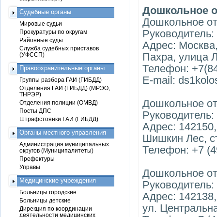
Дошкольное о
Судебные органы
Дошкольное от
Мировые судьи
Руководитель:
Прокуратуры по округам
Районные суды
Адрес: Москва
Служба судебных приставов
Пахра, улица Л
(УФССП)
Телефон: +7(84
Правоохранительные органы
E-mail: ds1kol
Группы разбора ГАИ (ГИБДД)
Отделения ГАИ (ГИБДД) (МРЭО,
ТНРЭР)
Дошкольное от
Отделения полиции (ОМВД)
Посты ДПС
Руководитель:
Штрафстоянки ГАИ (ГИБДД)
Адрес: 142150
Органы местного управления
Шишкин Лес, ст
Администрация муниципальных
Телефон: +7 (4
округов (Муниципалитеты)
Префектуры
Управы
Дошкольное от
Медицинские учреждения
Руководитель:
Больницы городские
Адрес: 142138,
Больницы детские
ул. Центральна
Дирекция по координации
деятельности медицинских