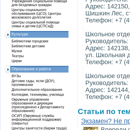
Учреждения социальной помощи
Адрес: 142150
для бездомных граждан
Центры социального
Шишкин Лес, ст
обслуживания (ЦСО), Центры
московского долголетия
Телефон: +7 (4
Центры социальной помощи
семье и детям (ЦСПСиД)
Школьное отде
Культура
Руководитель:
Библиотеки городские
Библиотеки детские
Адрес: 142138,
Музеи
ул. Школьная д
Театры
Телефон: +7 (4
Цирки
Образование и работа
Школьное отде
ВУЗы
Детские сады, ясли (ДОУ),
Руководитель:
прогимназии
Адрес: 142144,
Дополнительное образование
Колледжи, техникумы, училища
Телефон: +7 (4
Окружные управления
образования и дирекции
(присоединено к Департаменту
Статьи по тем
образования)
ОСИП (Окружные службы
Экзамен? Не п
информационной поддержки)
(закрыты)
Впереди 
Центры занятости (биржи труда)