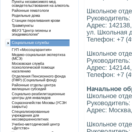
Пункты независимого мед.
освидетельствования на алкоголь
Школьное отде
Районные гематологи
Родильные дома
Руководитель:
Станции переливания крови
Адрес: 142138,
Травмпункты
ФБУЗ "Центр гигиены и
ул. Школьная д
эпидемиологии"
Телефон: +7 (4
Социальные службы
ГУП «Моссоцгарантия»
Школьное отде
Медико-социальная экспертиза
(МСЭ)
Руководитель:
Московская служба
Адрес: 142144,
психологической помощи
населению
Телефон: +7 (4
Отделения Пенсионного фонда
(ПФР) (Социальный фонд)
Районные отделы центра
Начальное об
жилищных субсидий
Социально-реабилитационные
Школьное отде
центры для инвалидов
Руководитель:
Соцказначейство Москвы (УСЗН
закрыты)
Адрес: Москва,
Специализированные
учреждения для
несовершеннолетних
Школьное отде
Учебно-методический центр
«Детство»
Руководитель: