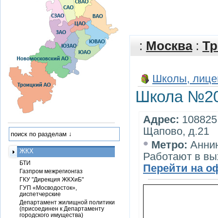
:
Москва
:
Тр
Школы, лице
Школа №2
Адрес:
108825,
Щапово, д.21
•
Метро:
Анни
ЖКХ
Работают в вы
БТИ
Перейти на о
Газпром межрегионгаз
ГКУ "Дирекция ЖКХиБ"
ГУП «Мосводосток»,
диспетчерские
Департамент жилищной политики
(присоединен к Департаменту
городского имущества)