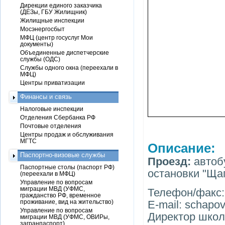
Дирекции единого заказчика
(ДЕЗы, ГБУ Жилищник)
Жилищные инспекции
Мосэнергосбыт
МФЦ (центр госуслуг Мои
документы)
Объединенные диспетчерские
службы (ОДС)
Службы одного окна (переехали в
МФЦ)
Центры приватизации
Финансы и связь
Налоговые инспекции
Отделения Сбербанка РФ
Почтовые отделения
Центры продаж и обслуживания
МГТС
Описание:
Паспортно-визовые службы
Проезд:
автоб
Паспортные столы (паспорт РФ)
остановки "Ща
(переехали в МФЦ)
Управление по вопросам
миграции МВД (УФМС,
Телефон/факс: 
гражданство РФ, временное
проживание, вид на жительство)
Е-mail: schapo
Управление по вопросам
Директор школ
миграции МВД (УФМС, ОВИРы,
загранпаспорт)