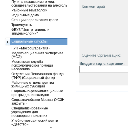
Пункты независимого мед.
освидетельствования на алкоголь
Комментарий
Районные гематологи
Родильные дома
Станции переливания крови
Травмпункты
ФБУЗ "Центр гигиены и
эпидемиологии"
Социальные службы
ГУП «Моссоцгарантия»
Медико-социальная экспертиза
Оцените Организацию:
(МСЭ)
Московская служба
Введите код с картинки:
психологической помощи
населению
Отделения Пенсионного фонда
(ПФР) (Социальный фонд)
Районные отделы центра
жилищных субсидий
Социально-реабилитационные
центры для инвалидов
Соцказначейство Москвы (УСЗН
закрыты)
Специализированные
учреждения для
несовершеннолетних
Учебно-методический центр
«Детство»