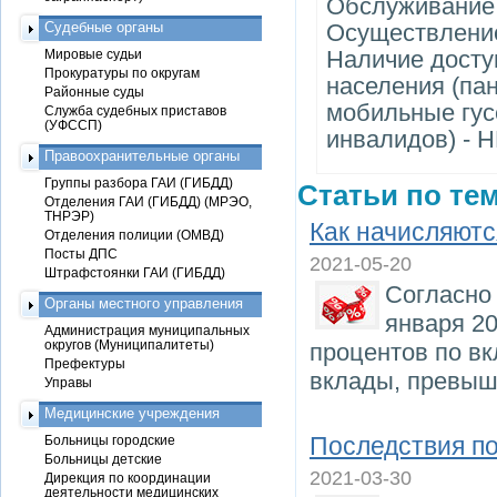
Обслуживание
Судебные органы
Осуществление
Наличие досту
Мировые судьи
Прокуратуры по округам
населения (па
Районные суды
мобильные гу
Служба судебных приставов
(УФССП)
инвалидов) - 
Правоохранительные органы
Группы разбора ГАИ (ГИБДД)
Статьи по тем
Отделения ГАИ (ГИБДД) (МРЭО,
ТНРЭР)
Как начисляютс
Отделения полиции (ОМВД)
Посты ДПС
2021-05-20
Штрафстоянки ГАИ (ГИБДД)
Согласно 
Органы местного управления
января 20
Администрация муниципальных
округов (Муниципалитеты)
процентов по вк
Префектуры
вклады, превыш
Управы
Медицинские учреждения
Последствия п
Больницы городские
Больницы детские
2021-03-30
Дирекция по координации
деятельности медицинских