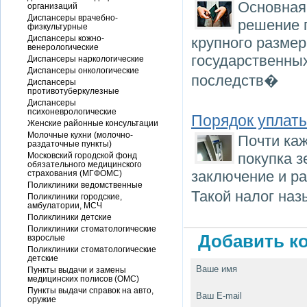
Основная
организаций
Диспансеры врачебно-
решение 
физкультурные
Диспансеры кожно-
крупного разме
венерологические
государственных
Диспансеры наркологические
Диспансеры онкологические
последств�
Диспансеры
противотуберкулезные
Диспансеры
психоневрологические
Порядок уплат
Женские районные консультации
Молочные кухни (молочно-
Почти ка
раздаточные пункты)
покупка з
Московский городской фонд
обязательного медицинского
заключение и ра
страхования (МГФОМС)
Поликлиники ведомственные
Такой налог на
Поликлиники городские,
амбулатории, МСЧ
Поликлиники детские
Поликлиники стоматологические
Добавить ко
взрослые
Поликлиники стоматологические
детские
Ваше имя
Пункты выдачи и замены
медицинских полисов (ОМС)
Пункты выдачи справок на авто,
Ваш E-mail
оружие