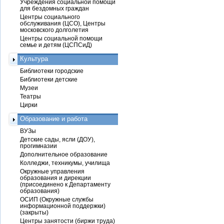
Учреждения социальной помощи
для бездомных граждан
Центры социального
обслуживания (ЦСО), Центры
московского долголетия
Центры социальной помощи
семье и детям (ЦСПСиД)
Культура
Библиотеки городские
Библиотеки детские
Музеи
Театры
Цирки
Образование и работа
ВУЗы
Детские сады, ясли (ДОУ),
прогимназии
Дополнительное образование
Колледжи, техникумы, училища
Окружные управления
образования и дирекции
(присоединено к Департаменту
образования)
ОСИП (Окружные службы
информационной поддержки)
(закрыты)
Центры занятости (биржи труда)