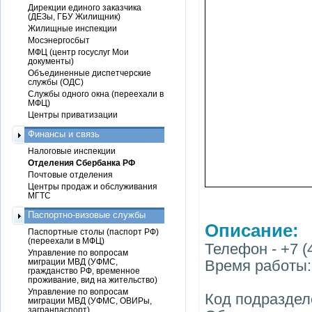
Дирекции единого заказчика
(ДЕЗы, ГБУ Жилищник)
Жилищные инспекции
Мосэнергосбыт
МФЦ (центр госуслуг Мои
документы)
Объединенные диспетчерские
службы (ОДС)
Службы одного окна (переехали в
МФЦ)
Центры приватизации
Финансы и связь
Налоговые инспекции
Отделения Сбербанка РФ
Почтовые отделения
Центры продаж и обслуживания
МГТС
Паспортно-визовые службы
Описание:
Паспортные столы (паспорт РФ)
(переехали в МФЦ)
Телефон - +7 (
Управление по вопросам
миграции МВД (УФМС,
Время работы: 
гражданство РФ, временное
проживание, вид на жительство)
Управление по вопросам
Код подраздел
миграции МВД (УФМС, ОВИРы,
загранпаспорт)