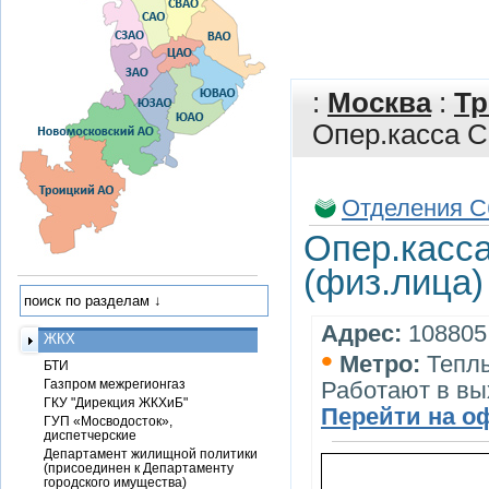
:
Москва
:
Тр
Опер.касса С
Отделения С
Опер.касс
(физ.лица)
Адрес:
108805,
ЖКХ
•
Метро:
Тепл
БТИ
Газпром межрегионгаз
Работают в в
ГКУ "Дирекция ЖКХиБ"
Перейти на о
ГУП «Мосводосток»,
диспетчерские
Департамент жилищной политики
(присоединен к Департаменту
городского имущества)