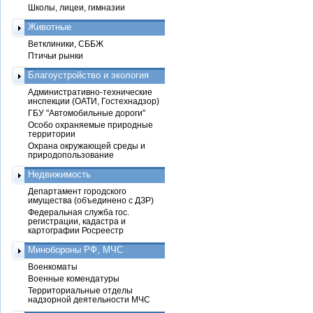
Школы, лицеи, гимназии
Животные
Ветклиники, СББЖ
Птичьи рынки
Благоустройство и экология
Административно-технические
инспекции (ОАТИ, Гостехнадзор)
ГБУ "Автомобильные дороги"
Особо охраняемые природные
территории
Охрана окружающей среды и
природопользование
Недвижимость
Департамент городского
имущества (объединено с ДЗР)
Федеральная служба гос.
регистрации, кадастра и
картографии Росреестр
Минобороны РФ, МЧС
Военкоматы
Военные комендатуры
Территориальные отделы
надзорной деятельности МЧС