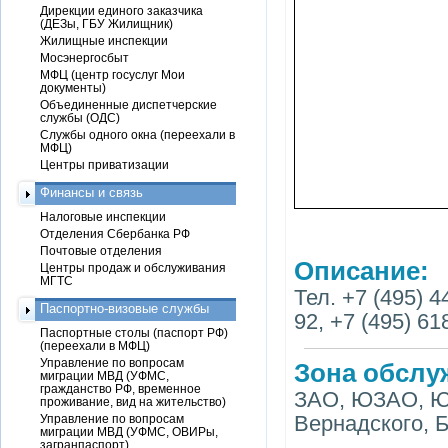
Дирекции единого заказчика
(ДЕЗы, ГБУ Жилищник)
Жилищные инспекции
Мосэнергосбыт
МФЦ (центр госуслуг Мои
документы)
Объединенные диспетчерские
службы (ОДС)
Службы одного окна (переехали в
МФЦ)
Центры приватизации
Финансы и связь
Налоговые инспекции
Отделения Сбербанка РФ
Почтовые отделения
Описание:
Центры продаж и обслуживания
МГТС
Тел. +7 (495) 4
Паспортно-визовые службы
92, +7 (495) 61
Паспортные столы (паспорт РФ)
(переехали в МФЦ)
Управление по вопросам
Зона обслу
миграции МВД (УФМС,
гражданство РФ, временное
ЗАО, ЮЗАО, ЮА
проживание, вид на жительство)
Вернадского, 
Управление по вопросам
миграции МВД (УФМС, ОВИРы,
загранпаспорт)