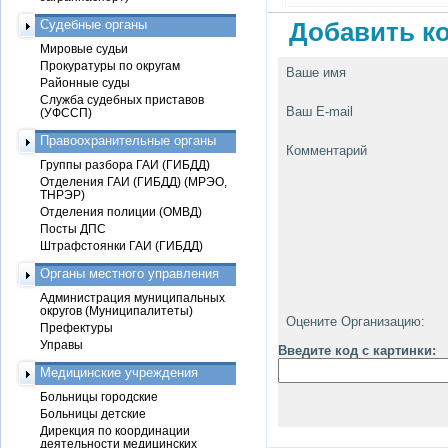
Судебные органы
Добавить ко
Мировые судьи
Прокуратуры по округам
Ваше имя
Районные суды
Служба судебных приставов
Ваш E-mail
(УФССП)
Правоохранительные органы
Комментарий
Группы разбора ГАИ (ГИБДД)
Отделения ГАИ (ГИБДД) (МРЭО,
ТНРЭР)
Отделения полиции (ОМВД)
Посты ДПС
Штрафстоянки ГАИ (ГИБДД)
Органы местного управления
Администрация муниципальных
округов (Муниципалитеты)
Оцените Организацию:
Префектуры
Управы
Введите код с картинки:
Медицинские учреждения
Больницы городские
Больницы детские
Дирекция по координации
деятельности медицинских