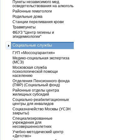
Пункты независимого мед.
освидетельствования на алкоголь
Районные гематологи
Родильные дома
Станции переливания крови
Травмпункты
ФБУЗ "Центр гигиены и
эпидемиологии"
Социальные службы
ГУП «Моссоцгарантия»
Медико-социальная экспертиза
(МСЭ)
Московская служба
психологической помощи
населению
Отделения Пенсионного фонда
(ПФР) (Социальный фонд)
Районные отделы центра
жилищных субсидий
Социально-реабилитационные
центры для инвалидов
Соцказначейство Москвы (УСЗН
закрыты)
Специализированные
учреждения для
несовершеннолетних
Учебно-методический центр
«Детство»