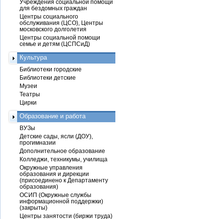
Учреждения социальной помощи
для бездомных граждан
Центры социального
обслуживания (ЦСО), Центры
московского долголетия
Центры социальной помощи
семье и детям (ЦСПСиД)
Культура
Библиотеки городские
Библиотеки детские
Музеи
Театры
Цирки
Образование и работа
ВУЗы
Детские сады, ясли (ДОУ),
прогимназии
Дополнительное образование
Колледжи, техникумы, училища
Окружные управления
образования и дирекции
(присоединено к Департаменту
образования)
ОСИП (Окружные службы
информационной поддержки)
(закрыты)
Центры занятости (биржи труда)