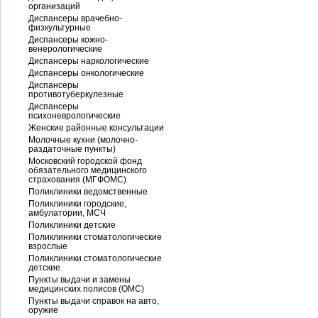
организаций
Диспансеры врачебно-
физкультурные
Диспансеры кожно-
венерологические
Диспансеры наркологические
Диспансеры онкологические
Диспансеры
противотуберкулезные
Диспансеры
психоневрологические
Женские районные консультации
Молочные кухни (молочно-
раздаточные пункты)
Московский городской фонд
обязательного медицинского
страхования (МГФОМС)
Поликлиники ведомственные
Поликлиники городские,
амбулатории, МСЧ
Поликлиники детские
Поликлиники стоматологические
взрослые
Поликлиники стоматологические
детские
Пункты выдачи и замены
медицинских полисов (ОМС)
Пункты выдачи справок на авто,
оружие