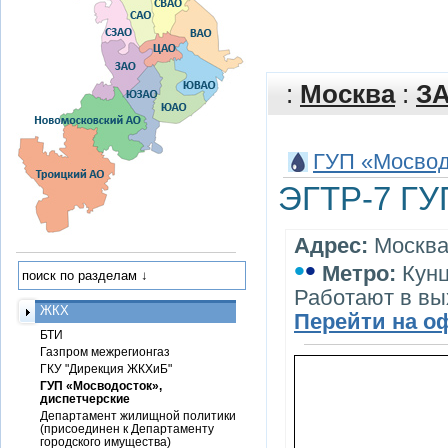
:
Москва
:
З
ГУП «Мосвод
ЭГТР-7 ГУ
Адрес:
Москва,
•
•
Метро:
Кунц
Работают в в
ЖКХ
Перейти на о
БТИ
Газпром межрегионгаз
ГКУ "Дирекция ЖКХиБ"
ГУП «Мосводосток»,
диспетчерские
Департамент жилищной политики
(присоединен к Департаменту
городского имущества)