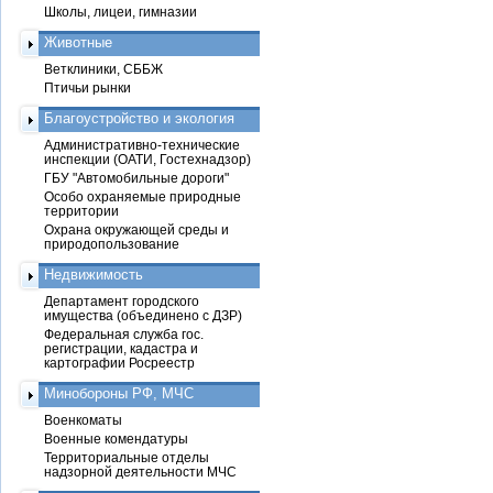
Школы, лицеи, гимназии
Животные
Ветклиники, СББЖ
Птичьи рынки
Благоустройство и экология
Административно-технические
инспекции (ОАТИ, Гостехнадзор)
ГБУ "Автомобильные дороги"
Особо охраняемые природные
территории
Охрана окружающей среды и
природопользование
Недвижимость
Департамент городского
имущества (объединено с ДЗР)
Федеральная служба гос.
регистрации, кадастра и
картографии Росреестр
Минобороны РФ, МЧС
Военкоматы
Военные комендатуры
Территориальные отделы
надзорной деятельности МЧС