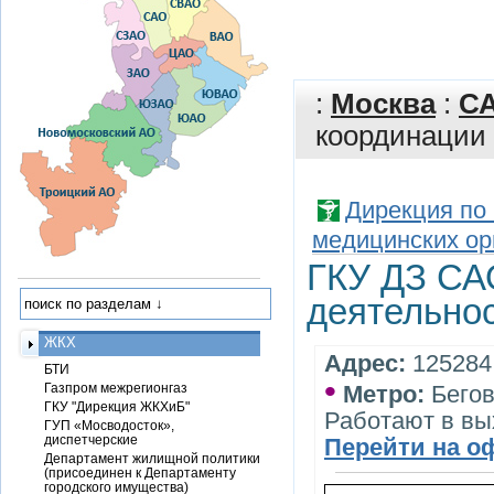
:
Москва
:
С
координации 
Дирекция по
медицинских ор
ГКУ ДЗ СА
деятельнос
ЖКХ
Адрес:
125284,
БТИ
•
Газпром межрегионгаз
Метро:
Бего
ГКУ "Дирекция ЖКХиБ"
Работают в вы
ГУП «Мосводосток»,
диспетчерские
Перейти на о
Департамент жилищной политики
(присоединен к Департаменту
городского имущества)