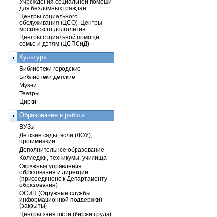
Учреждения социальной помощи
для бездомных граждан
Центры социального
обслуживания (ЦСО), Центры
московского долголетия
Центры социальной помощи
семье и детям (ЦСПСиД)
Культура
Библиотеки городские
Библиотеки детские
Музеи
Театры
Цирки
Образование и работа
ВУЗы
Детские сады, ясли (ДОУ),
прогимназии
Дополнительное образование
Колледжи, техникумы, училища
Окружные управления
образования и дирекции
(присоединено к Департаменту
образования)
ОСИП (Окружные службы
информационной поддержки)
(закрыты)
Центры занятости (биржи труда)