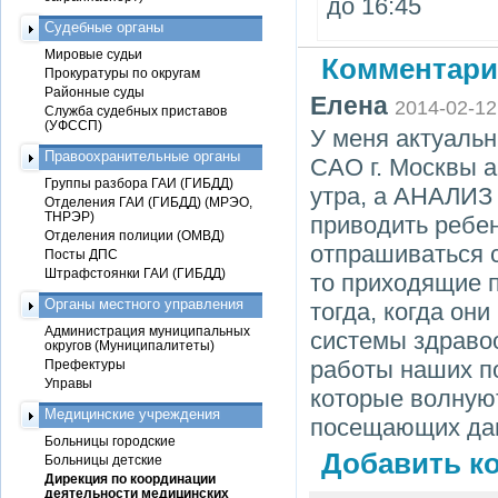
до 16:45
Судебные органы
Мировые судьи
Комментари
Прокуратуры по округам
Районные суды
Елена
2014-02-12
Служба судебных приставов
(УФССП)
У меня актуальн
Правоохранительные органы
САО г. Москвы а
Группы разбора ГАИ (ГИБДД)
утра, а АНАЛИЗ
Отделения ГАИ (ГИБДД) (МРЭО,
ТНРЭР)
приводить ребен
Отделения полиции (ОМВД)
отпрашиваться с
Посты ДПС
Штрафстоянки ГАИ (ГИБДД)
то приходящие 
Органы местного управления
тогда, когда он
Администрация муниципальных
системы здраво
округов (Муниципалитеты)
работы наших по
Префектуры
Управы
которые волнуют
Медицинские учреждения
посещающих дан
Больницы городские
Добавить ко
Больницы детские
Дирекция по координации
деятельности медицинских