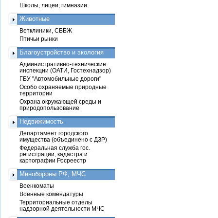
Школы, лицеи, гимназии
Животные
Ветклиники, СББЖ
Птичьи рынки
Благоустройство и экология
Административно-технические
инспекции (ОАТИ, Гостехнадзор)
ГБУ "Автомобильные дороги"
Особо охраняемые природные
территории
Охрана окружающей среды и
природопользование
Недвижимость
Департамент городского
имущества (объединено с ДЗР)
Федеральная служба гос.
регистрации, кадастра и
картографии Росреестр
Минобороны РФ, МЧС
Военкоматы
Военные комендатуры
Территориальные отделы
надзорной деятельности МЧС