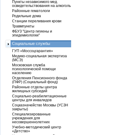
Пункты независимого мед.
освидетельствования на алкоголь
Районные гематологи
Родильные дома
Станции переливания крови
Травмпункты
ФБУЗ "Центр гигиены и
эпидемиологии"
Социальные службы
ГУП «Моссоцгарантия»
Медико-социальная экспертиза
(МСЭ)
Московская служба
психологической помощи
населению
Отделения Пенсионного фонда
(ПФР) (Социальный фонд)
Районные отделы центра
жилищных субсидий
Социально-реабилитационные
центры для инвалидов
Соцказначейство Москвы (УСЗН
закрыты)
Специализированные
учреждения для
несовершеннолетних
Учебно-методический центр
«Детство»