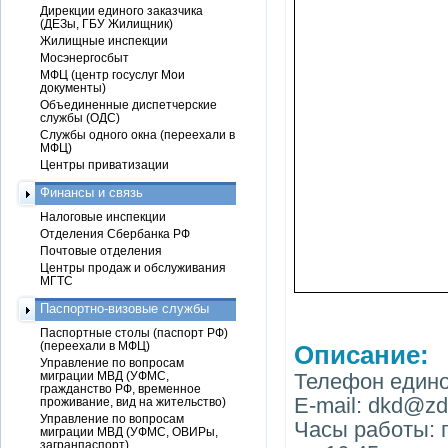
Дирекции единого заказчика
(ДЕЗы, ГБУ Жилищник)
Жилищные инспекции
Мосэнергосбыт
МФЦ (центр госуслуг Мои
документы)
Объединенные диспетчерские
службы (ОДС)
Службы одного окна (переехали в
МФЦ)
Центры приватизации
Финансы и связь
Налоговые инспекции
Отделения Сбербанка РФ
Почтовые отделения
Центры продаж и обслуживания
МГТС
Паспортно-визовые службы
Паспортные столы (паспорт РФ)
(переехали в МФЦ)
Описание:
Управление по вопросам
миграции МВД (УФМС,
Телефон единой
гражданство РФ, временное
E-mail: dkd@zd
проживание, вид на жительство)
Управление по вопросам
Часы работы: п
миграции МВД (УФМС, ОВИРы,
загранпаспорт)