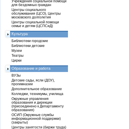
Учреждения социальной помощи
для бездомных граждан
Центры социального
обслуживания (ЦСО), Центры
московского долголетия
Центры социальной помощи
семье и детям (ЦСПСиД)
Культура
Библиотеки городские
Библиотеки детские
Музеи
Театры
Цирки
Образование и работа
ВУЗы
Детские сады, ясли (ДОУ),
прогимназии
Дополнительное образование
Колледжи, техникумы, училища
Окружные управления
образования и дирекции
(присоединено к Департаменту
образования)
ОСИП (Окружные службы
информационной поддержки)
(закрыты)
Центры занятости (биржи труда)