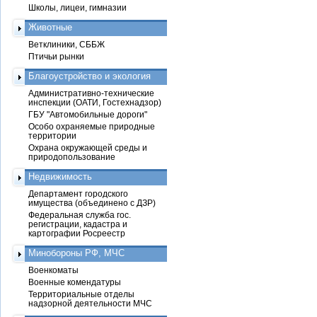
Школы, лицеи, гимназии
Животные
Ветклиники, СББЖ
Птичьи рынки
Благоустройство и экология
Административно-технические
инспекции (ОАТИ, Гостехнадзор)
ГБУ "Автомобильные дороги"
Особо охраняемые природные
территории
Охрана окружающей среды и
природопользование
Недвижимость
Департамент городского
имущества (объединено с ДЗР)
Федеральная служба гос.
регистрации, кадастра и
картографии Росреестр
Минобороны РФ, МЧС
Военкоматы
Военные комендатуры
Территориальные отделы
надзорной деятельности МЧС