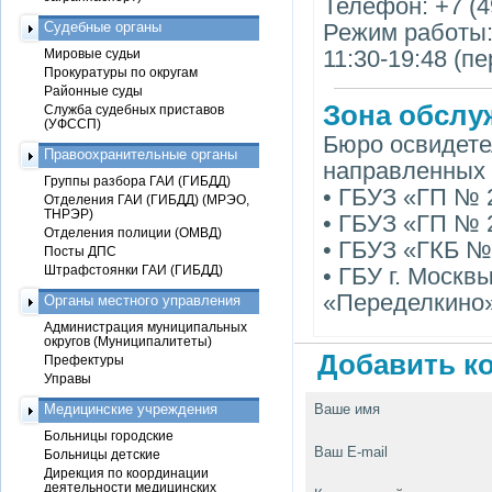
Телефон: +7 (4
Судебные органы
Режим работы: п
11:30-19:48 (п
Мировые судьи
Прокуратуры по округам
Районные суды
Зона обслу
Служба судебных приставов
(УФССП)
Бюро освидетел
Правоохранительные органы
направленных 
Группы разбора ГАИ (ГИБДД)
• ГБУЗ «ГП №
Отделения ГАИ (ГИБДД) (МРЭО,
ТНРЭР)
• ГБУЗ «ГП № 
Отделения полиции (ОМВД)
• ГБУЗ «ГКБ №
Посты ДПС
Штрафстоянки ГАИ (ГИБДД)
• ГБУ г. Москв
«Переделкино
Органы местного управления
Администрация муниципальных
округов (Муниципалитеты)
Добавить ко
Префектуры
Управы
Медицинские учреждения
Ваше имя
Больницы городские
Ваш E-mail
Больницы детские
Дирекция по координации
деятельности медицинских