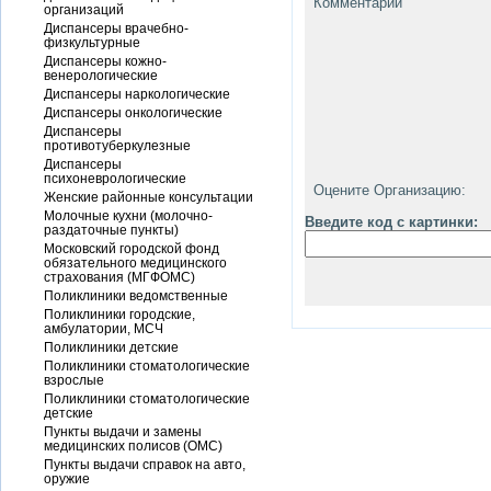
Комментарий
организаций
Диспансеры врачебно-
физкультурные
Диспансеры кожно-
венерологические
Диспансеры наркологические
Диспансеры онкологические
Диспансеры
противотуберкулезные
Диспансеры
психоневрологические
Оцените Организацию:
Женские районные консультации
Молочные кухни (молочно-
Введите код с картинки:
раздаточные пункты)
Московский городской фонд
обязательного медицинского
страхования (МГФОМС)
Поликлиники ведомственные
Поликлиники городские,
амбулатории, МСЧ
Поликлиники детские
Поликлиники стоматологические
взрослые
Поликлиники стоматологические
детские
Пункты выдачи и замены
медицинских полисов (ОМС)
Пункты выдачи справок на авто,
оружие