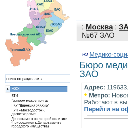
:
Москва
:
З
№67 ЗАО
Медико-соци
Бюро меди
ЗАО
Адрес:
119633,
ЖКХ
•
Метро:
Ново
БТИ
Газпром межрегионгаз
Работают в вы
ГКУ "Дирекция ЖКХиБ"
Перейти на о
ГУП «Мосводосток»,
диспетчерские
Департамент жилищной политики
(присоединен к Департаменту
городского имущества)