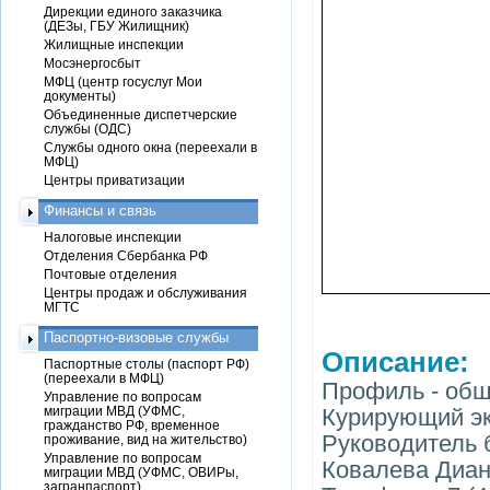
Дирекции единого заказчика
(ДЕЗы, ГБУ Жилищник)
Жилищные инспекции
Мосэнергосбыт
МФЦ (центр госуслуг Мои
документы)
Объединенные диспетчерские
службы (ОДС)
Службы одного окна (переехали в
МФЦ)
Центры приватизации
Финансы и связь
Налоговые инспекции
Отделения Сбербанка РФ
Почтовые отделения
Центры продаж и обслуживания
МГТС
Паспортно-визовые службы
Описание:
Паспортные столы (паспорт РФ)
(переехали в МФЦ)
Профиль - об
Управление по вопросам
миграции МВД (УФМС,
Курирующий эк
гражданство РФ, временное
Руководитель б
проживание, вид на жительство)
Управление по вопросам
Ковалева Диан
миграции МВД (УФМС, ОВИРы,
загранпаспорт)