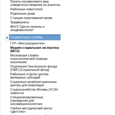
Пункты независимого мед.
освидетельствования на алкоголь
Районные гематологи
Родильные дома
Станции переливания крови
Травмпункты
ФБУЗ "Центр гигиены и
эпидемиологии"
Социальные службы
ГУП «Моссоцгарантия»
Медико-социальная экспертиза
(МСЭ)
Московская служба
психологической помощи
населению
Отделения Пенсионного фонда
(ПФР) (Социальный фонд)
Районные отделы центра
жилищных субсидий
Социально-реабилитационные
центры для инвалидов
Соцказначейство Москвы (УСЗН
закрыты)
Специализированные
учреждения для
несовершеннолетних
Учебно-методический центр
«Детство»