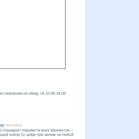
ез перерыва на обед), cб 10.00-18.00
цию
2012-03-11
С) планирует перевести всех абонентов —
ющий набор 11 цифр при звонке на любой