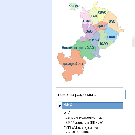
ЖКХ
БТИ
Газпром межрегионгаз
ГКУ "Дирекция ЖКХиБ"
ГУП «Мосводосток»,
диспетчерские