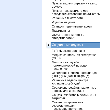
Пункты выдачи справок на авто,
оружие
Пункты независимого мед.
освидетельствования на алкоголь
Районные гематологи
Родильные дома
Станции переливания крови
Травмпункты
ФБУЗ "Центр гигиены и
эпидемиологии"
Социальные службы
ГУП «Моссоцгарантия»
Медико-социальная экспертиза
(МСЭ)
Московская служба
психологической помощи
населению
Отделения Пенсионного фонда
(ПФР) (Социальный фонд)
Районные отделы центра
жилищных субсидий
Социально-реабилитационные
центры для инвалидов
Соцказначейство Москвы (УСЗН
закрыты)
Специализированные
учреждения для
несовершеннолетних