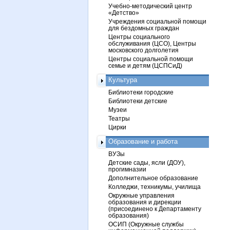
Учебно-методический центр
«Детство»
Учреждения социальной помощи
для бездомных граждан
Центры социального
обслуживания (ЦСО), Центры
московского долголетия
Центры социальной помощи
семье и детям (ЦСПСиД)
Культура
Библиотеки городские
Библиотеки детские
Музеи
Театры
Цирки
Образование и работа
ВУЗы
Детские сады, ясли (ДОУ),
прогимназии
Дополнительное образование
Колледжи, техникумы, училища
Окружные управления
образования и дирекции
(присоединено к Департаменту
образования)
ОСИП (Окружные службы