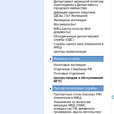
Департамент жилищной политики
(присоединен к Департаменту
городского имущества)
Дирекции единого заказчика
(ДЕЗы, ГБУ Жилищник)
Жилищные инспекции
Мосэнергосбыт
МФЦ (центр госуслуг Мои
документы)
Объединенные диспетчерские
службы (ОДС)
Службы одного окна (переехали в
МФЦ)
Центры приватизации
Финансы и связь
Налоговые инспекции
Отделения Сбербанка РФ
Почтовые отделения
Центры продаж и обслуживания
МГТС
Паспортно-визовые службы
Паспортные столы (паспорт РФ)
С
(переехали в МФЦ)
Управление по вопросам
миграции МВД (УФМС,
гражданство РФ, временное
проживание, вид на жительство)