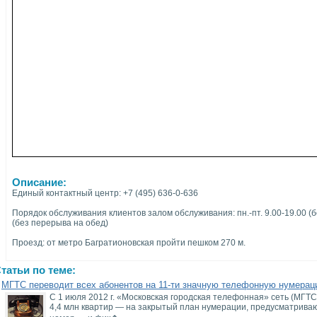
Описание:
Единый контактный центр: +7 (495) 636-0-636
Порядок обслуживания клиентов залом обслуживания: пн.-пт. 9.00-19.00 (б
(без перерыва на обед)
Проезд: от метро Багратионовская пройти пешком 270 м.
татьи по теме:
МГТС переводит всех абонентов на 11-ти значную телефонную нумера
С 1 июля 2012 г. «Московская городская телефонная» сеть (МГТ
4,4 млн квартир — на закрытый план нумерации, предусматрива