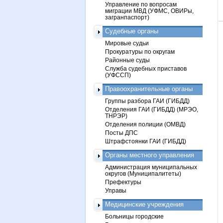
Управление по вопросам
миграции МВД (УФМС, ОВИРы,
загранпаспорт)
Судебные органы
Мировые судьи
Прокуратуры по округам
Районные суды
Служба судебных приставов
(УФССП)
Правоохранительные органы
Группы разбора ГАИ (ГИБДД)
Отделения ГАИ (ГИБДД) (МРЭО,
ТНРЭР)
Отделения полиции (ОМВД)
Посты ДПС
Штрафстоянки ГАИ (ГИБДД)
Органы местного управления
Администрация муниципальных
округов (Муниципалитеты)
Префектуры
Управы
Медицинские учреждения
Больницы городские