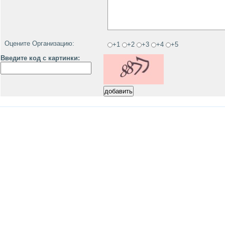
Оцените Организацию:
+1
+2
+3
+4
+5
Введите код с картинки: