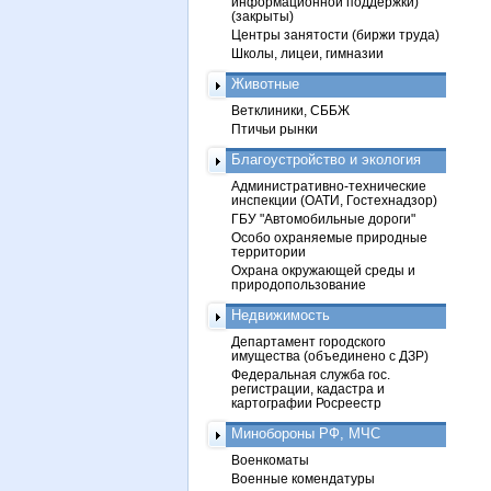
информационной поддержки)
(закрыты)
Центры занятости (биржи труда)
Школы, лицеи, гимназии
Животные
Ветклиники, СББЖ
Птичьи рынки
Благоустройство и экология
Административно-технические
инспекции (ОАТИ, Гостехнадзор)
ГБУ "Автомобильные дороги"
Особо охраняемые природные
территории
Охрана окружающей среды и
природопользование
Недвижимость
Департамент городского
имущества (объединено с ДЗР)
Федеральная служба гос.
регистрации, кадастра и
картографии Росреестр
Минобороны РФ, МЧС
Военкоматы
Военные комендатуры