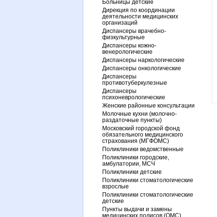
Больницы детские
Дирекция по координации
деятельности медицинских
организаций
Диспансеры врачебно-
физкультурные
Диспансеры кожно-
венерологические
Диспансеры наркологические
Диспансеры онкологические
Диспансеры
противотуберкулезные
Диспансеры
психоневрологические
Женские районные консультации
Молочные кухни (молочно-
раздаточные пункты)
Московский городской фонд
обязательного медицинского
страхования (МГФОМС)
Поликлиники ведомственные
Поликлиники городские,
амбулатории, МСЧ
Поликлиники детские
Поликлиники стоматологические
взрослые
Поликлиники стоматологические
детские
Пункты выдачи и замены
медицинских полисов (ОМС)