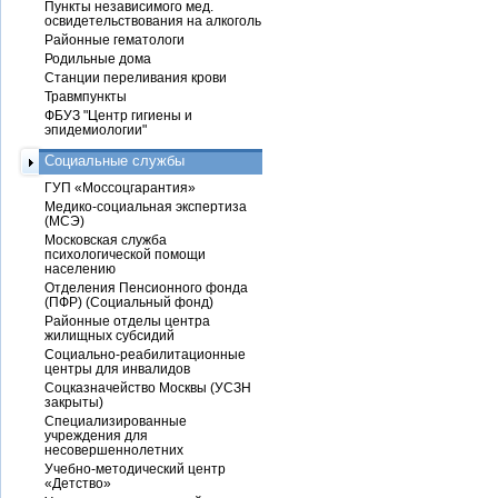
Пункты независимого мед.
освидетельствования на алкоголь
Районные гематологи
Родильные дома
Станции переливания крови
Травмпункты
ФБУЗ "Центр гигиены и
эпидемиологии"
Социальные службы
ГУП «Моссоцгарантия»
Медико-социальная экспертиза
(МСЭ)
Московская служба
психологической помощи
населению
Отделения Пенсионного фонда
(ПФР) (Социальный фонд)
Районные отделы центра
жилищных субсидий
Социально-реабилитационные
центры для инвалидов
Соцказначейство Москвы (УСЗН
закрыты)
Специализированные
учреждения для
несовершеннолетних
Учебно-методический центр
«Детство»