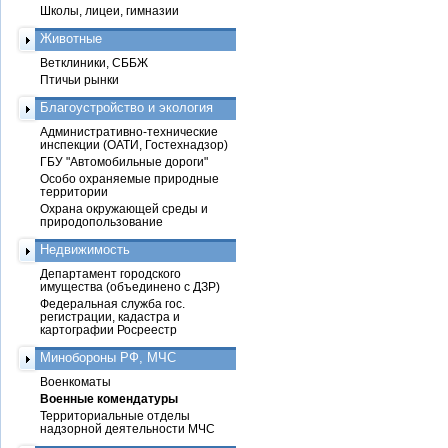
Школы, лицеи, гимназии
Животные
Ветклиники, СББЖ
Птичьи рынки
Благоустройство и экология
Административно-технические
инспекции (ОАТИ, Гостехнадзор)
ГБУ "Автомобильные дороги"
Особо охраняемые природные
территории
Охрана окружающей среды и
природопользование
Недвижимость
Департамент городского
имущества (объединено с ДЗР)
Федеральная служба гос.
регистрации, кадастра и
картографии Росреестр
Минобороны РФ, МЧС
Военкоматы
Военные комендатуры
Территориальные отделы
надзорной деятельности МЧС