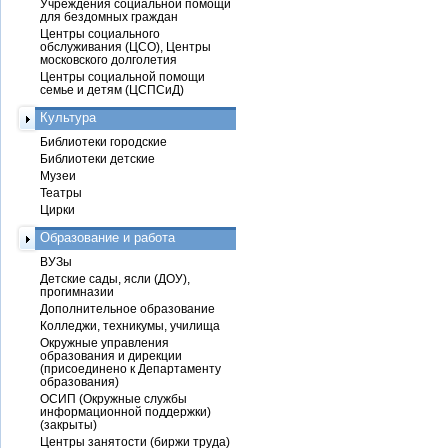
Учреждения социальной помощи
для бездомных граждан
Центры социального
обслуживания (ЦСО), Центры
московского долголетия
Центры социальной помощи
семье и детям (ЦСПСиД)
Культура
Библиотеки городские
Библиотеки детские
Музеи
Театры
Цирки
Образование и работа
ВУЗы
Детские сады, ясли (ДОУ),
прогимназии
Дополнительное образование
Колледжи, техникумы, училища
Окружные управления
образования и дирекции
(присоединено к Департаменту
образования)
ОСИП (Окружные службы
информационной поддержки)
(закрыты)
Центры занятости (биржи труда)