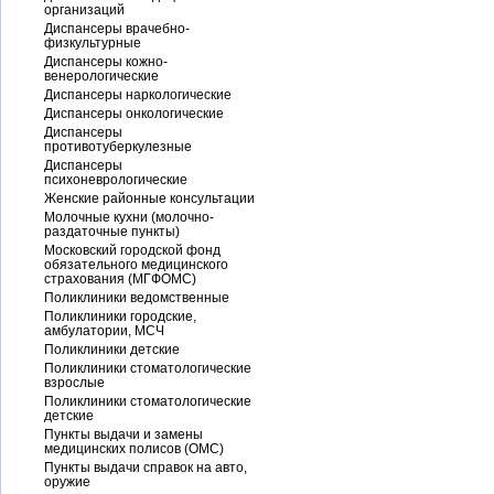
организаций
Диспансеры врачебно-
физкультурные
Диспансеры кожно-
венерологические
Диспансеры наркологические
Диспансеры онкологические
Диспансеры
противотуберкулезные
Диспансеры
психоневрологические
Женские районные консультации
Молочные кухни (молочно-
раздаточные пункты)
Московский городской фонд
обязательного медицинского
страхования (МГФОМС)
Поликлиники ведомственные
Поликлиники городские,
амбулатории, МСЧ
Поликлиники детские
Поликлиники стоматологические
взрослые
Поликлиники стоматологические
детские
Пункты выдачи и замены
медицинских полисов (ОМС)
Пункты выдачи справок на авто,
оружие