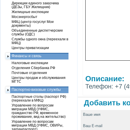
Дирекции единого заказчика
(ДЕЗы, ГБУ Жилищник)
Жилищные инспекции
Мосэнергосбыт
МФЦ (центр госуслуг Мои
документы)
Объединенные диспетчерские
службы (ОДС)
Службы одного окна (переехали в
МФЦ)
Центры приватизации
Финансы и связь
Налоговые инспекции
Отделения Сбербанка РФ
Почтовые отделения
Описание:
Центры продаж и обслуживания
МГТС
Телефон: +7 (4
Паспортно-визовые службы
Паспортные столы (паспорт РФ)
(переехали в МФЦ)
Добавить ко
Управление по вопросам
миграции МВД (УФМС,
гражданство РФ, временное
Ваше имя
проживание, вид на жительство)
Управление по вопросам
миграции МВД (УФМС, ОВИРы,
Ваш E-mail
загранпаспорт)