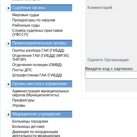
Судебные органы
Комментарий
Мировые судьи
Прокуратуры по округам
Районные суды
Служба судебных приставов
(УФССП)
Правоохранительные органы
Группы разбора ГАИ (ГИБДД)
Отделения ГАИ (ГИБДД) (МРЭО,
ТНРЭР)
Оцените Организацию:
Отделения полиции (ОМВД)
Введите код с картинки:
Посты ДПС
Штрафстоянки ГАИ (ГИБДД)
Органы местного управления
Администрация муниципальных
округов (Муниципалитеты)
Префектуры
Управы
Медицинские учреждения
Больницы городские
Больницы детские
Дирекция по координации
деятельности медицинских