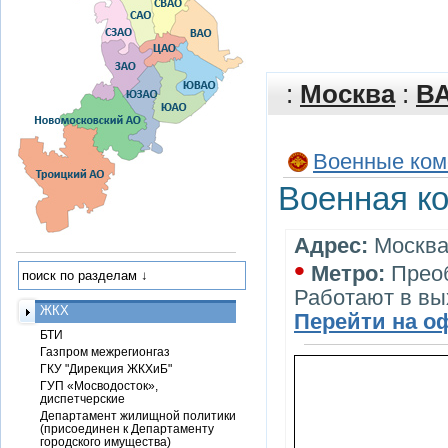
:
Москва
:
В
Военные ком
Военная к
Адрес:
Москва,
•
Метро:
Прео
Работают в вы
ЖКХ
Перейти на о
БТИ
Газпром межрегионгаз
ГКУ "Дирекция ЖКХиБ"
ГУП «Мосводосток»,
диспетчерские
Департамент жилищной политики
(присоединен к Департаменту
городского имущества)