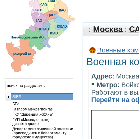
:
Москва
:
С
Военные ком
Военная к
Адрес:
Москва,
•
Метро:
Войк
Работают в вы
ЖКХ
Перейти на о
БТИ
Газпром межрегионгаз
ГКУ "Дирекция ЖКХиБ"
ГУП «Мосводосток»,
диспетчерские
Департамент жилищной политики
(присоединен к Департаменту
городского имущества)