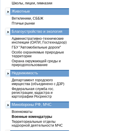
Школы, лицеи, гимназии
Животные
Ветклиники, СББЖ
Птичьи рынки
Благоустройство и экология
Административно-технические
инспекции (ОАТИ, Гостехнадзор)
ГБУ "Автомобильные дороги"
Особо охраняемые природные
территории
Охрана окружающей среды и
природопользование
Недвижимость
Департамент городского
имущества (объединено с ДЗР)
Федеральная служба гос.
регистрации, кадастра и
картографии Росреестр
Минобороны РФ, МЧС
Военкоматы
Военные комендатуры
Территориальные отделы
надзорной деятельности МЧС