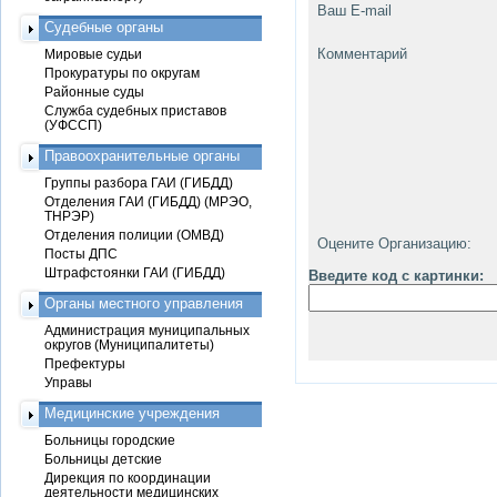
Ваш E-mail
Судебные органы
Комментарий
Мировые судьи
Прокуратуры по округам
Районные суды
Служба судебных приставов
(УФССП)
Правоохранительные органы
Группы разбора ГАИ (ГИБДД)
Отделения ГАИ (ГИБДД) (МРЭО,
ТНРЭР)
Отделения полиции (ОМВД)
Оцените Организацию:
Посты ДПС
Штрафстоянки ГАИ (ГИБДД)
Введите код с картинки:
Органы местного управления
Администрация муниципальных
округов (Муниципалитеты)
Префектуры
Управы
Медицинские учреждения
Больницы городские
Больницы детские
Дирекция по координации
деятельности медицинских