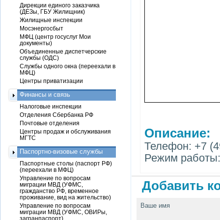
Дирекции единого заказчика
(ДЕЗы, ГБУ Жилищник)
Жилищные инспекции
Мосэнергосбыт
МФЦ (центр госуслуг Мои
документы)
Объединенные диспетчерские
службы (ОДС)
Службы одного окна (переехали в
МФЦ)
Центры приватизации
Финансы и связь
Налоговые инспекции
Отделения Сбербанка РФ
Почтовые отделения
Описание:
Центры продаж и обслуживания
МГТС
Телефон: +7 (4
Паспортно-визовые службы
Режим работы:
Паспортные столы (паспорт РФ)
(переехали в МФЦ)
Управление по вопросам
Добавить ко
миграции МВД (УФМС,
гражданство РФ, временное
проживание, вид на жительство)
Ваше имя
Управление по вопросам
миграции МВД (УФМС, ОВИРы,
загранпаспорт)