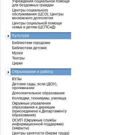
Учреждения социальной помощи
для бездомных граждан
Центры социального
обслуживания (ЦСО), Центры
московского долголетия
Центры социальной помощи
семье и детям (ЦСПСиД)
Культура
Библиотеки городские
Библиотеки детские
Музеи
Театры
Цирки
Образование и работа
ВУЗы
Детские сады, ясли (ДОУ),
прогимназии
Дополнительное образование
Колледжи, техникумы, училища
Окружные управления
образования и дирекции
(присоединено к Департаменту
образования)
ОСИП (Окружные службы
информационной поддержки)
(закрыты)
Центры занятости (биржи труда)