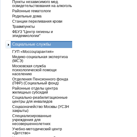
Пункты независимого мед.
освидетельствования на алкоголь
Районные гематологи
Родильные дома
Станции переливания крови
Травмпункты
ФБУЗ "Центр гигиены и
эпидемиологии"
Социальные службы
ГУП «Моссоцгарантия»
Медико-социальная экспертиза
(МСЭ)
Московская служба
психологической помощи
населению
Отделения Пенсионного фонда
(ПФР) (Социальный фонд)
Районные отделы центра
жилищных субсидий
Социально-реабилитационные
центры для инвалидов
Соцказначейство Москвы (УСЗН
закрыты)
Специализированные
учреждения для
несовершеннолетних
Учебно-методический центр
«Детство»