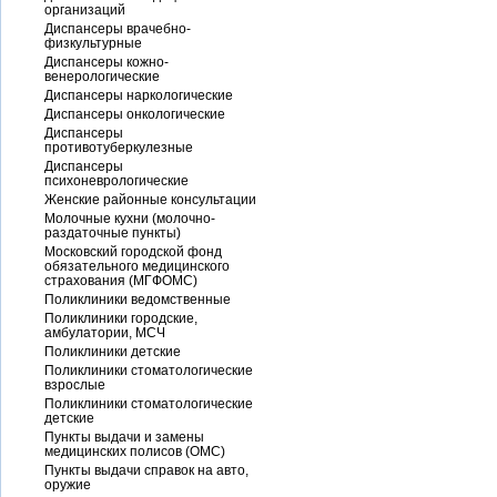
организаций
Диспансеры врачебно-
физкультурные
Диспансеры кожно-
венерологические
Диспансеры наркологические
Диспансеры онкологические
Диспансеры
противотуберкулезные
Диспансеры
психоневрологические
Женские районные консультации
Молочные кухни (молочно-
раздаточные пункты)
Московский городской фонд
обязательного медицинского
страхования (МГФОМС)
Поликлиники ведомственные
Поликлиники городские,
амбулатории, МСЧ
Поликлиники детские
Поликлиники стоматологические
взрослые
Поликлиники стоматологические
детские
Пункты выдачи и замены
медицинских полисов (ОМС)
Пункты выдачи справок на авто,
оружие