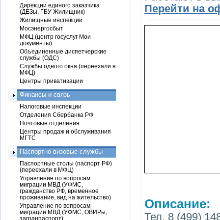
Дирекции единого заказчика
Перейти на о
(ДЕЗы, ГБУ Жилищник)
Жилищные инспекции
Мосэнергосбыт
МФЦ (центр госуслуг Мои
документы)
Объединенные диспетчерские
службы (ОДС)
Службы одного окна (переехали в
МФЦ)
Центры приватизации
Финансы и связь
Налоговые инспекции
Отделения Сбербанка РФ
Почтовые отделения
Центры продаж и обслуживания
МГТС
Паспортно-визовые службы
Паспортные столы (паспорт РФ)
(переехали в МФЦ)
Управление по вопросам
миграции МВД (УФМС,
гражданство РФ, временное
проживание, вид на жительство)
Описание:
Управление по вопросам
миграции МВД (УФМС, ОВИРы,
Тел. 8 (499) 14
загранпаспорт)