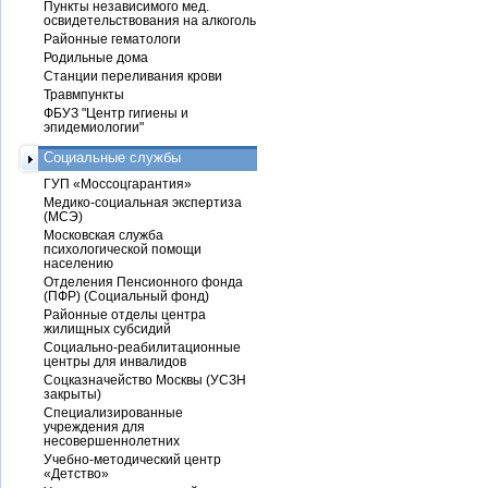
Пункты независимого мед.
освидетельствования на алкоголь
Районные гематологи
Родильные дома
Станции переливания крови
Травмпункты
ФБУЗ "Центр гигиены и
эпидемиологии"
Социальные службы
ГУП «Моссоцгарантия»
Медико-социальная экспертиза
(МСЭ)
Московская служба
психологической помощи
населению
Отделения Пенсионного фонда
(ПФР) (Социальный фонд)
Районные отделы центра
жилищных субсидий
Социально-реабилитационные
центры для инвалидов
Соцказначейство Москвы (УСЗН
закрыты)
Специализированные
учреждения для
несовершеннолетних
Учебно-методический центр
«Детство»