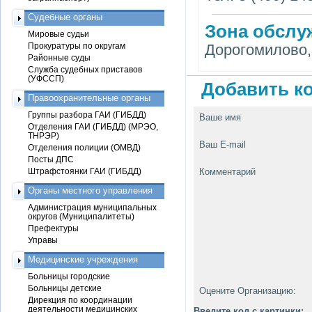
Судебные органы
Зона обслу
Мировые судьи
Прокуратуры по округам
Дорогомилово,
Районные суды
Служба судебных приставов
(УФССП)
Добавить ко
Правоохранительные органы
Группы разбора ГАИ (ГИБДД)
Ваше имя
Отделения ГАИ (ГИБДД) (МРЭО,
ТНРЭР)
Ваш E-mail
Отделения полиции (ОМВД)
Посты ДПС
Штрафстоянки ГАИ (ГИБДД)
Комментарий
Органы местного управления
Администрация муниципальных
округов (Муниципалитеты)
Префектуры
Управы
Медицинские учреждения
Больницы городские
Больницы детские
Оцените Организацию:
Дирекция по координации
деятельности медицинских
Введите код с картинки: