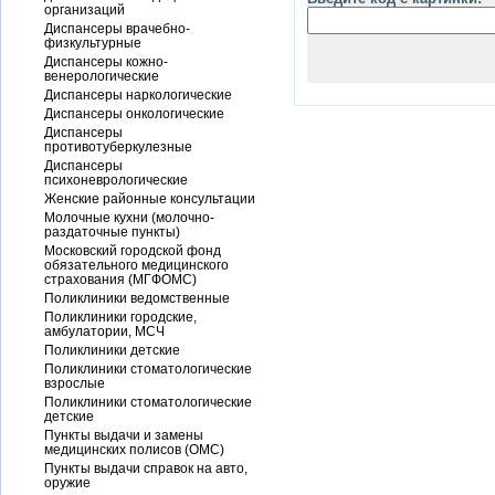
организаций
Диспансеры врачебно-
физкультурные
Диспансеры кожно-
венерологические
Диспансеры наркологические
Диспансеры онкологические
Диспансеры
противотуберкулезные
Диспансеры
психоневрологические
Женские районные консультации
Молочные кухни (молочно-
раздаточные пункты)
Московский городской фонд
обязательного медицинского
страхования (МГФОМС)
Поликлиники ведомственные
Поликлиники городские,
амбулатории, МСЧ
Поликлиники детские
Поликлиники стоматологические
взрослые
Поликлиники стоматологические
детские
Пункты выдачи и замены
медицинских полисов (ОМС)
Пункты выдачи справок на авто,
оружие