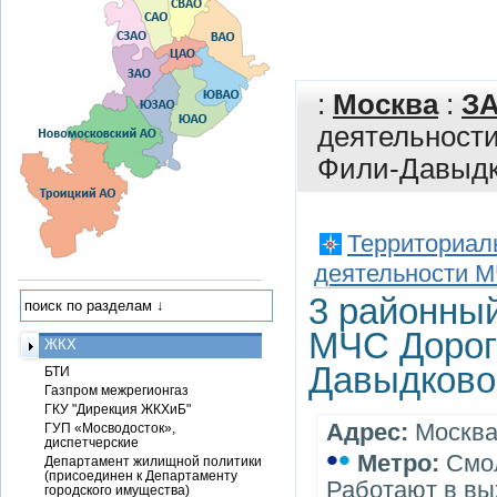
:
Москва
:
З
деятельност
Фили-Давыд
Территориал
деятельности 
3 районный
МЧС Дорог
ЖКХ
Давыдково
БТИ
Газпром межрегионгаз
ГКУ "Дирекция ЖКХиБ"
Адрес:
Москва,
ГУП «Мосводосток»,
диспетчерские
•
•
Метро:
Смо
Департамент жилищной политики
(присоединен к Департаменту
Работают в вы
городского имущества)