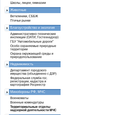
Школы, лицеи, гимназии
Животные
Ветклиники, СББЖ
Птичьи рынки
Благоустройство и экология
Административно-технические
инспекции (ОАТИ, Гостехнадзор)
ГБУ "Автомобильные дороги"
Особо охраняемые природные
территории
Охрана окружающей среды и
природопользование
Недвижимость
Департамент городского
имущества (объединено с ДЗР)
Федеральная служба гос.
регистрации, кадастра и
картографии Росреестр
Минобороны РФ, МЧС
Военкоматы
Военные комендатуры
Территориальные отделы
надзорной деятельности МЧС