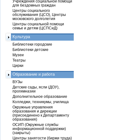
Учреждения социальной помощи
для бездомных граждан
Центры социального
обслуживания (ЦСО), Центры
московского долголетия
Центры социальной помощи
семье и детям (ЦСПСиД)
Культура
Библиотеки городские
Библиотеки детские
Музеи
Театры
Цирки
Образование и работа
ВУЗы
Детские сады, ясли (ДОУ),
прогимназии
Дополнительное образование
Колледжи, техникумы, училища
Окружные управления
образования и дирекции
(присоединено к Департаменту
образования)
ОСИП (Окружные службы
информационной поддержки)
(закрыты)
Центры занятости (биржи труда)