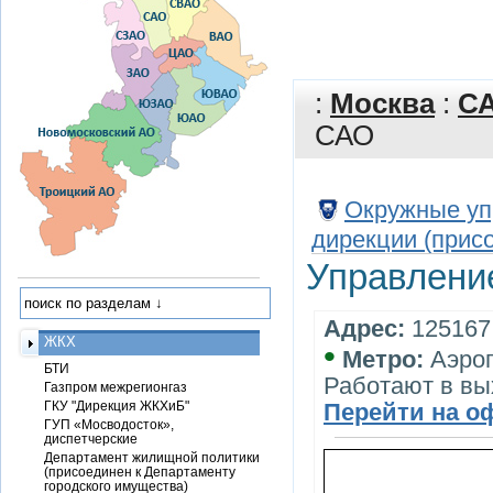
:
Москва
:
С
САО
Окружные уп
дирекции (прис
Управлени
Адрес:
125167,
ЖКХ
•
Метро:
Аэро
БТИ
Работают в вы
Газпром межрегионгаз
ГКУ "Дирекция ЖКХиБ"
Перейти на о
ГУП «Мосводосток»,
диспетчерские
Департамент жилищной политики
(присоединен к Департаменту
городского имущества)