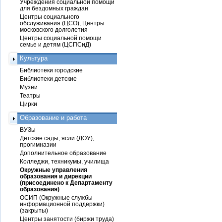
Учреждения социальной помощи
для бездомных граждан
Центры социального
обслуживания (ЦСО), Центры
московского долголетия
Центры социальной помощи
семье и детям (ЦСПСиД)
Культура
Библиотеки городские
Библиотеки детские
Музеи
Театры
Цирки
Образование и работа
ВУЗы
Детские сады, ясли (ДОУ),
прогимназии
Дополнительное образование
Колледжи, техникумы, училища
Окружные управления
образования и дирекции
(присоединено к Департаменту
образования)
ОСИП (Окружные службы
информационной поддержки)
(закрыты)
Центры занятости (биржи труда)