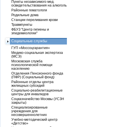
Пункты независимого мед.
освидетельствования на алкоголь
Районные гематологи
Родильные дома
Станции переливания крови
Травмпункты
ФБУЗ "Центр гигиены и
эпидемиологии"
Социальные службы
ГУП «Моссоцгарантия»
Медико-социальная экспертиза
(МСЭ)
Московская служба
психологической помощи
населению
Отделения Пенсионного фонда
(ПФР) (Социальный фонд)
Районные отделы центра
жилищных субсидий
Социально-реабилитационные
центры для инвалидов
Соцказначейство Москвы (УСЗН
закрыты)
Специализированные
учреждения для
несовершеннолетних
Учебно-методический центр
«Детство»