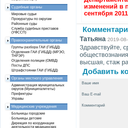
изменений в 
Судебные органы
сентября 2011
Мировые судьи
Прокуратуры по округам
Районные суды
Комментари
Служба судебных приставов
(УФССП)
Татьяна
2019-08
Правоохранительные органы
Здравствуйте, с
Группы разбора ГАИ (ГИБДД)
Отделения ГАИ (ГИБДД) (МРЭО,
обществознания
ТНРЭР)
Отделения полиции (ОМВД)
высшая, стаж ра
Посты ДПС
Добавить ко
Штрафстоянки ГАИ (ГИБДД)
Органы местного управления
Ваше имя
Администрация муниципальных
округов (Муниципалитеты)
Префектуры
Ваш E-mail
Управы
Комментарий
Медицинские учреждения
Больницы городские
Больницы детские
Дирекция по координации
деятельности медицинских