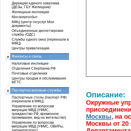
Дирекции единого заказчика
(ДЕЗы, ГБУ Жилищник)
Жилищные инспекции
Мосэнергосбыт
МФЦ (центр госуслуг Мои
документы)
Объединенные диспетчерские
службы (ОДС)
Службы одного окна (переехали в
МФЦ)
Центры приватизации
Финансы и связь
Налоговые инспекции
Отделения Сбербанка РФ
Почтовые отделения
Центры продаж и обслуживания
МГТС
Паспортно-визовые службы
Описание:
Паспортные столы (паспорт РФ)
Окружные упр
(переехали в МФЦ)
Управление по вопросам
присоединени
миграции МВД (УФМС,
гражданство РФ, временное
Москвы
, на 
проживание, вид на жительство)
Москвы от 20 
Управление по вопросам
миграции МВД (УФМС, ОВИРы,
Департамента
загранпаспорт)