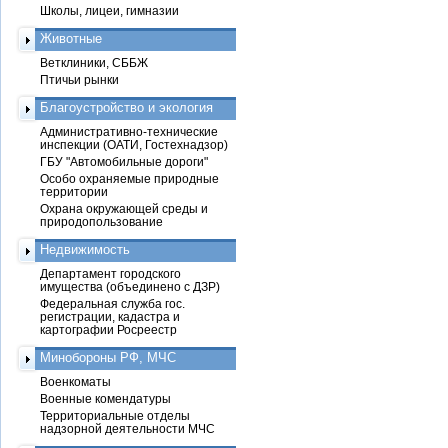
Школы, лицеи, гимназии
Животные
Ветклиники, СББЖ
Птичьи рынки
Благоустройство и экология
Административно-технические
инспекции (ОАТИ, Гостехнадзор)
ГБУ "Автомобильные дороги"
Особо охраняемые природные
территории
Охрана окружающей среды и
природопользование
Недвижимость
Департамент городского
имущества (объединено с ДЗР)
Федеральная служба гос.
регистрации, кадастра и
картографии Росреестр
Минобороны РФ, МЧС
Военкоматы
Военные комендатуры
Территориальные отделы
надзорной деятельности МЧС