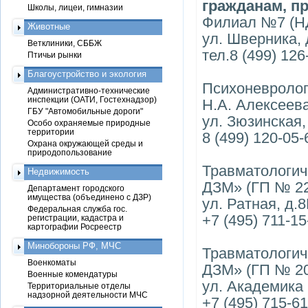
гражданам, 
Школы, лицеи, гимназии
Филиал №7 (Н
Животные
ул. Шверника, 
Ветклиники, СББЖ
тел.8 (499) 126
Птичьи рынки
Благоустройство и экология
Психоневролог
Административно-технические
инспекции (ОАТИ, Гостехнадзор)
Н.А. Алексеев
ГБУ "Автомобильные дороги"
ул. Зюзинская,
Особо охраняемые природные
территории
8 (499) 120-05-
Охрана окружающей среды и
природопользование
Травматологич
Недвижимость
ДЗМ» (ГП № 2
Департамент городского
имущества (объединено с ДЗР)
ул. Ратная, д.8
Федеральная служба гос.
+7 (495) 711-15
регистрации, кадастра и
картографии Росреестр
Минобороны РФ, МЧС
Травматологич
Военкоматы
ДЗМ» (ГП № 2
Военные комендатуры
ул. Академика 
Территориальные отделы
надзорной деятельности МЧС
+7 (495) 715-6