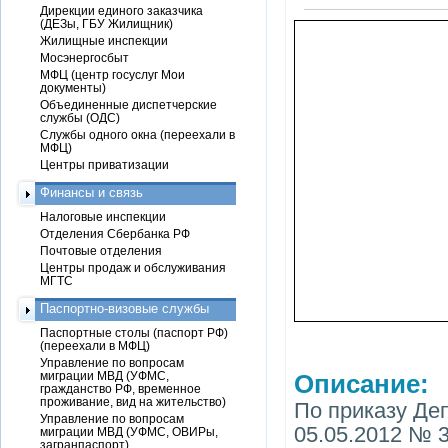
Дирекции единого заказчика
(ДЕЗы, ГБУ Жилищник)
Жилищные инспекции
Мосэнергосбыт
МФЦ (центр госуслуг Мои
документы)
Объединенные диспетчерские
службы (ОДС)
Службы одного окна (переехали в
МФЦ)
Центры приватизации
Финансы и связь
Налоговые инспекции
Отделения Сбербанка РФ
Почтовые отделения
Центры продаж и обслуживания
МГТС
Паспортно-визовые службы
Паспортные столы (паспорт РФ)
(переехали в МФЦ)
Управление по вопросам
миграции МВД (УФМС,
Описание:
гражданство РФ, временное
проживание, вид на жительство)
По приказу Де
Управление по вопросам
05.05.2012 № 
миграции МВД (УФМС, ОВИРы,
загранпаспорт)