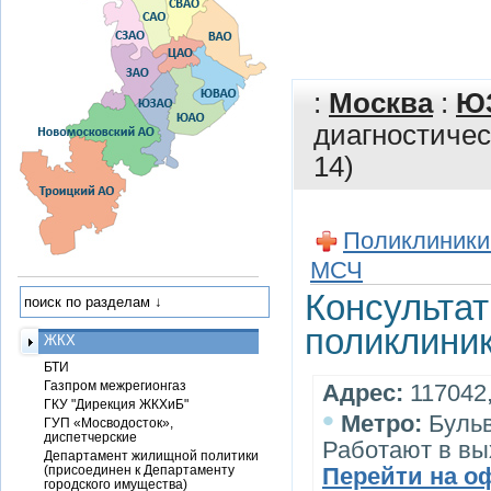
:
Москва
:
Ю
диагностиче
14)
Поликлиники
МСЧ
Консультат
поликлини
ЖКХ
БТИ
Газпром межрегионгаз
Адрес:
117042,
ГКУ "Дирекция ЖКХиБ"
•
Метро:
Бульв
ГУП «Мосводосток»,
диспетчерские
Работают в в
Департамент жилищной политики
(присоединен к Департаменту
Перейти на о
городского имущества)