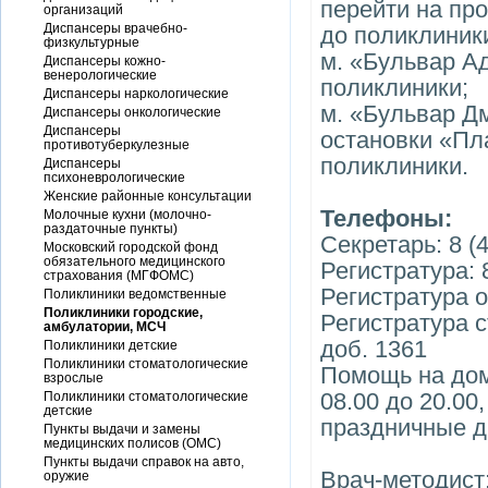
перейти на пр
организаций
Диспансеры врачебно-
до поликлиник
физкультурные
м. «Бульвар А
Диспансеры кожно-
венерологические
поликлиники;
Диспансеры наркологические
м. «Бульвар Дм
Диспансеры онкологические
Диспансеры
остановки «Пл
противотуберкулезные
поликлиники.
Диспансеры
психоневрологические
Женские районные консультации
Телефоны:
Молочные кухни (молочно-
раздаточные пункты)
Секретарь: 8 (4
Московский городской фонд
обязательного медицинского
Регистратура: 
страхования (МГФОМС)
Регистратура о
Поликлиники ведомственные
Поликлиники городские,
Регистратура с
амбулатории, МСЧ
доб. 1361
Поликлиники детские
Поликлиники стоматологические
Помощь на дому
взрослые
08.00 до 20.00,
Поликлиники стоматологические
детские
праздничные дн
Пункты выдачи и замены
медицинских полисов (ОМС)
Пункты выдачи справок на авто,
Врач-методист:
оружие