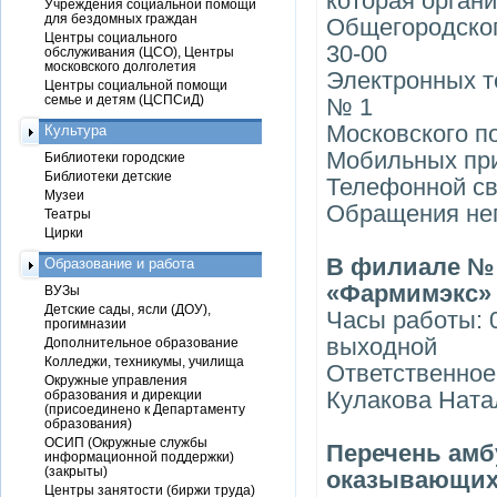
которая органи
Учреждения социальной помощи
для бездомных граждан
Общегородског
Центры социального
30-00
обслуживания (ЦСО), Центры
московского долголетия
Электронных 
Центры социальной помощи
семье и детям (ЦСПСиД)
№ 1
Московского по
Культура
Мобильных пр
Библиотеки городские
Библиотеки детские
Телефонной свя
Музеи
Обращения неп
Театры
Цирки
В филиале № 
Образование и работа
«Фармимэкс»
ВУЗы
Детские сады, ясли (ДОУ),
Часы работы: 0
прогимназии
выходной
Дополнительное образование
Колледжи, техникумы, училища
Ответственное
Окружные управления
Кулакова Натал
образования и дирекции
(присоединено к Департаменту
образования)
ОСИП (Окружные службы
Перечень амб
информационной поддержки)
(закрыты)
оказывающих
Центры занятости (биржи труда)