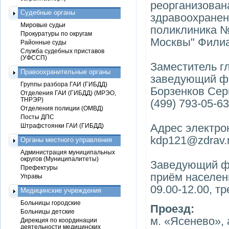
реорганизован
Судебные органы
здравоохранен
Мировые судьи
поликлиника №
Прокуратуры по округам
Москвы" Фили
Районные суды
Служба судебных приставов
(УФССП)
Заместитель гл
Правоохранительные органы
заведующий ф
Группы разбора ГАИ (ГИБДД)
Борзенков Серг
Отделения ГАИ (ГИБДД) (МРЭО,
ТНРЭР)
(499) 793-05-63
Отделения полиции (ОМВД)
Посты ДПС
Адрес электрон
Штрафстоянки ГАИ (ГИБДД)
kdp121@zdrav.
Органы местного управления
Администрация муниципальных
округов (Муниципалитеты)
Заведующий ф
Префектуры
приём населени
Управы
09.00-12.00, т
Медицинские учреждения
Больницы городские
Проезд:
Больницы детские
м. «Ясенево», 
Дирекция по координации
деятельности медицинских