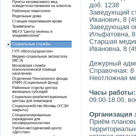
Пункты независимого мед.
доб. 1238
освидетельствования на алкоголь
Заведующий ст
Районные гематологи
Родильные дома
Иванович, 8 (4
Станции переливания крови
Заведующая он
Травмпункты
ФБУЗ "Центр гигиены и
Ильфатовна, 8 
эпидемиологии"
Старшая медиц
Социальные службы
Ивановна, 8 (4
ГУП «Моссоцгарантия»
Медико-социальная экспертиза
(МСЭ)
Дежурный адми
Московская служба
Справочная: 8 
психологической помощи
населению
Неотложная ме
Отделения Пенсионного фонда
(ПФР) (Социальный фонд)
Районные отделы центра
Часы работы
жилищных субсидий
Социально-реабилитационные
09.00-18.00, в
центры для инвалидов
Соцказначейство Москвы (УСЗН
закрыты)
Организация 
Специализированные
учреждения для
Приём плановы
несовершеннолетних
территориальн
Учебно-методический центр
«Детство»