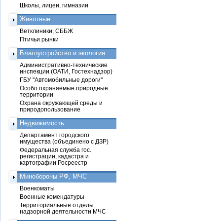
Школы, лицеи, гимназии
Животные
Ветклиники, СББЖ
Птичьи рынки
Благоустройство и экология
Административно-технические
инспекции (ОАТИ, Гостехнадзор)
ГБУ "Автомобильные дороги"
Особо охраняемые природные
территории
Охрана окружающей среды и
природопользование
Недвижимость
Департамент городского
имущества (объединено с ДЗР)
Федеральная служба гос.
регистрации, кадастра и
картографии Росреестр
Минобороны РФ, МЧС
Военкоматы
Военные комендатуры
Территориальные отделы
надзорной деятельности МЧС