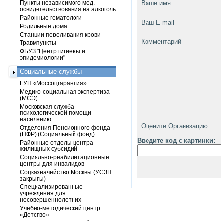
Пункты независимого мед.
Ваше имя
освидетельствования на алкоголь
Районные гематологи
Ваш E-mail
Родильные дома
Станции переливания крови
Комментарий
Травмпункты
ФБУЗ "Центр гигиены и
эпидемиологии"
Социальные службы
ГУП «Моссоцгарантия»
Медико-социальная экспертиза
(МСЭ)
Московская служба
психологической помощи
населению
Оцените Организацию:
Отделения Пенсионного фонда
(ПФР) (Социальный фонд)
Введите код с картинки:
Районные отделы центра
жилищных субсидий
Социально-реабилитационные
центры для инвалидов
Соцказначейство Москвы (УСЗН
закрыты)
Специализированные
учреждения для
несовершеннолетних
Учебно-методический центр
«Детство»