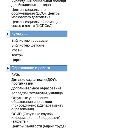
Учреждения социальной помощи
для бездомных граждан
Центры социального
обслуживания (ЦСО), Центры
московского долголетия
Центры социальной помощи
семье и детям (ЦСПСиД)
Культура
Библиотеки городские
Библиотеки детские
Музеи
Театры
Цирки
Образование и работа
ВУЗы
Детские сады, ясли (ДОУ),
прогимназии
Дополнительное образование
Колледжи, техникумы, училища
Окружные управления
образования и дирекции
(присоединено к Департаменту
образования)
ОСИП (Окружные службы
информационной поддержки)
(закрыты)
Центры занятости (биржи труда)