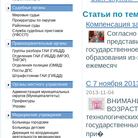
Судебные органы
Статьи по тем
Мировые судьи
Прокуратуры по округам
Компенсация за
Районные суды
Служба судебных приставов
Согласно 
(УФССП)
представи
Правоохранительные органы
государственно
Группы разбора ГАИ (ГИБДД)
образования из-
Отделения ГАИ (ГИБДД) (МРЭО,
ТНРЭР)
ежемесяч
Отделения полиции (ОМВД)
Посты ДПС
Штрафстоянки ГАИ (ГИБДД)
С 7 ноября 201
Органы местного управления
2013-11-04
Администрация муниципальных
округов (Муниципалитеты)
ВНИМАН
Префектуры
Управы
ВОЗРАСТА
Медицинские учреждения
технологических
Больницы городские
государственны
Больницы детские
при�
Дирекция по координации
деятельности медицинских