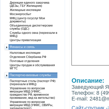
Дирекции единого заказчика
(ДЕЗы, ГБУ Жилищник)
Жилищные инспекции
Мосэнергосбыт
МФЦ (центр госуслуг Мои
документы)
Объединенные диспетчерские
службы (ОДС)
Службы одного окна (переехали в
МФЦ)
Центры приватизации
Финансы и связь
Налоговые инспекции
Отделения Сбербанка РФ
Почтовые отделения
Центры продаж и обслуживания
МГТС
Паспортно-визовые службы
Описание:
Паспортные столы (паспорт РФ)
(переехали в МФЦ)
Заведующий Я
Управление по вопросам
миграции МВД (УФМС,
Телефон: 8 (499
гражданство РФ, временное
E-mail: 2481@m
проживание, вид на жительство)
Управление по вопросам
миграции МВД (УФМС, ОВИРы,
Сайт-спутник -
загранпаспорт)