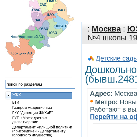
:
Москва
:
Ю
№4 школы 194
Детские сады
Дошкольно
(бывш.2481
Адрес:
Москва,
ЖКХ
•
Метро:
Новы
БТИ
Газпром межрегионгаз
Работают в вы
ГКУ "Дирекция ЖКХиБ"
Перейти на о
ГУП «Мосводосток»,
диспетчерские
Департамент жилищной политики
(присоединен к Департаменту
городского имущества)