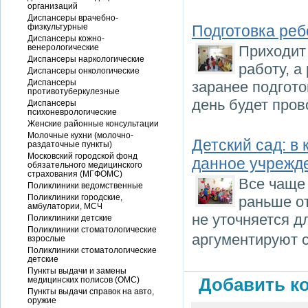
организаций
Диспансеры врачебно-
физкультурные
Подготовка реб
Диспансеры кожно-
венерологические
Приходит 
Диспансеры наркологические
работу, а
Диспансеры онкологические
Диспансеры
заранее подгото
противотуберкулезные
день будет пров
Диспансеры
психоневрологические
Женские районные консультации
Молочные кухни (молочно-
Детский сад: в
раздаточные пункты)
Московский городской фонд
данное учрежд
обязательного медицинского
страхования (МГФОМС)
Все чаще 
Поликлиники ведомственные
Поликлиники городские,
раньше от
амбулатории, МСЧ
не уточняется д
Поликлиники детские
Поликлиники стоматологические
аргументируют 
взрослые
Поликлиники стоматологические
детские
Пункты выдачи и замены
медицинских полисов (ОМС)
Добавить ко
Пункты выдачи справок на авто,
оружие