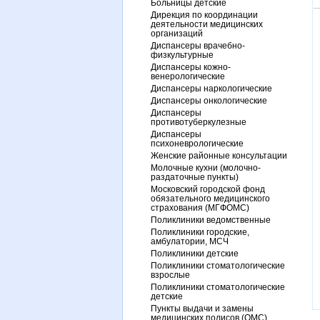
Больницы детские
Дирекция по координации
деятельности медицинских
организаций
Диспансеры врачебно-
физкультурные
Диспансеры кожно-
венерологические
Диспансеры наркологические
Диспансеры онкологические
Диспансеры
противотуберкулезные
Диспансеры
психоневрологические
Женские районные консультации
Молочные кухни (молочно-
раздаточные пункты)
Московский городской фонд
обязательного медицинского
страхования (МГФОМС)
Поликлиники ведомственные
Поликлиники городские,
амбулатории, МСЧ
Поликлиники детские
Поликлиники стоматологические
взрослые
Поликлиники стоматологические
детские
Пункты выдачи и замены
медицинских полисов (ОМС)