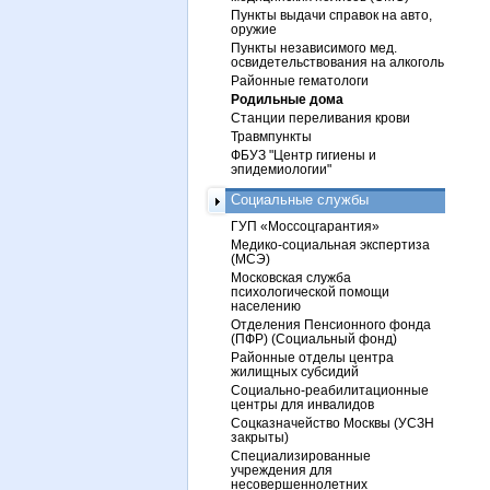
Пункты выдачи справок на авто,
оружие
Пункты независимого мед.
освидетельствования на алкоголь
Районные гематологи
Родильные дома
Станции переливания крови
Травмпункты
ФБУЗ "Центр гигиены и
эпидемиологии"
Социальные службы
ГУП «Моссоцгарантия»
Медико-социальная экспертиза
(МСЭ)
Московская служба
психологической помощи
населению
Отделения Пенсионного фонда
(ПФР) (Социальный фонд)
Районные отделы центра
жилищных субсидий
Социально-реабилитационные
центры для инвалидов
Соцказначейство Москвы (УСЗН
закрыты)
Специализированные
учреждения для
несовершеннолетних