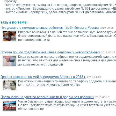
Проезд:
- метро «Калужская», выход из 1-го вагона, направо, далее автобусом № 1
- метро «Проспект Вернадского», далее автобусом № 661 до остановки «Ш
- метро «Новые Черемушки», далее автобусом № 721 до остановки «Школ
татьи по теме:
Что делать с нежелательным ребенком. Бэби-боксы в России
2019-08-08
Впервые бэби-боксы в нашей стране появились чуть более двух 
благотворительный фонд под названием «Колыбель надежды». Сс
пропагандировали �
Откуда пошли традиционные цвета ленточек у новорожденных
2013-05-23
Когда рождается малыш, забирая его из роддома домой, одеяло
известно, что ленточка для мальчика синяя (голубая), а для девоч
догадывается, что традицио�
График закрытия на мойку роддомов Москвы в 2013 г.
2013-04-19
Возможны изменения! Уточняйте по телефону роддома. Наимено
№ 1 02.09 - 29.09 Родильный дом № 2 за
Постановка на учёт по беременности и родам без прописки
2013-03-16
Часто бывают ситуации, когда люди живут в одном месте, а имею
Но вот наступает момент, когда женщина хочет встать на учёт там
её нынешнего пр