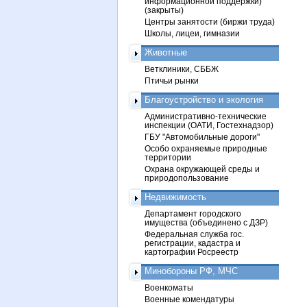
информационной поддержки)
(закрыты)
Центры занятости (биржи труда)
Школы, лицеи, гимназии
Животные
Ветклиники, СББЖ
Птичьи рынки
Благоустройство и экология
Административно-технические
инспекции (ОАТИ, Гостехнадзор)
ГБУ "Автомобильные дороги"
Особо охраняемые природные
территории
Охрана окружающей среды и
природопользование
Недвижимость
Департамент городского
имущества (объединено с ДЗР)
Федеральная служба гос.
регистрации, кадастра и
картографии Росреестр
Минобороны РФ, МЧС
Военкоматы
Военные комендатуры