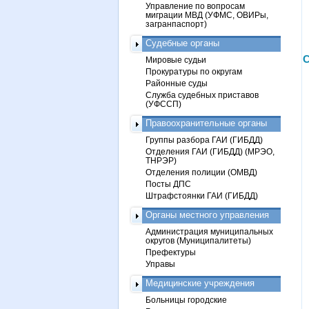
Управление по вопросам
миграции МВД (УФМС, ОВИРы,
загранпаспорт)
Судебные органы
С
Мировые судьи
Прокуратуры по округам
Районные суды
Служба судебных приставов
(УФССП)
Правоохранительные органы
Группы разбора ГАИ (ГИБДД)
Отделения ГАИ (ГИБДД) (МРЭО,
ТНРЭР)
Отделения полиции (ОМВД)
Посты ДПС
Штрафстоянки ГАИ (ГИБДД)
Органы местного управления
Администрация муниципальных
округов (Муниципалитеты)
Префектуры
Управы
Медицинские учреждения
Больницы городские