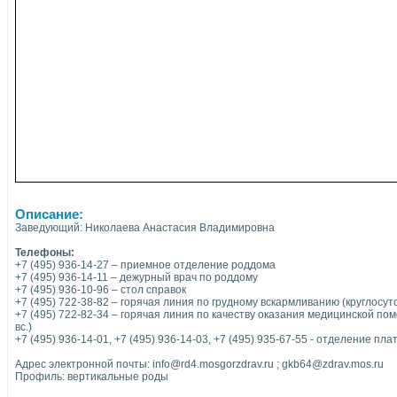
Описание:
Заведующий: Николаева Анастасия Владимировна
Телефоны:
+7 (495) 936-14-27 – приемное отделение роддома
+7 (495) 936-14-11 – дежурный врач по роддому
+7 (495) 936-10-96 – стол справок
+7 (495) 722-38-82 – горячая линия по грудному вскармливанию (круглосут
+7 (495) 722-82-34 – горячая линия по качеству оказания медицинской помощ
вс.)
+7 (495) 936-14-01, +7 (495) 936-14-03, +7 (495) 935-67-55 - отделение пл
Адрес электронной почты: info@rd4.mosgorzdrav.ru ; gkb64@zdrav.mos.ru
Профиль: вертикальные роды