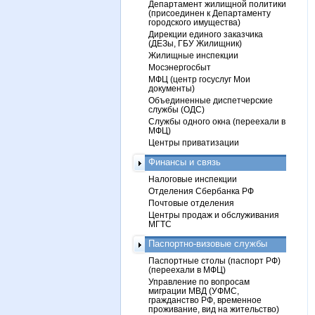
Департамент жилищной политики
(присоединен к Департаменту
городского имущества)
Дирекции единого заказчика
(ДЕЗы, ГБУ Жилищник)
Жилищные инспекции
Мосэнергосбыт
МФЦ (центр госуслуг Мои
документы)
Объединенные диспетчерские
службы (ОДС)
Службы одного окна (переехали в
МФЦ)
Центры приватизации
Финансы и связь
Налоговые инспекции
Отделения Сбербанка РФ
Почтовые отделения
Центры продаж и обслуживания
МГТС
Паспортно-визовые службы
Паспортные столы (паспорт РФ)
(переехали в МФЦ)
Управление по вопросам
миграции МВД (УФМС,
гражданство РФ, временное
проживание, вид на жительство)