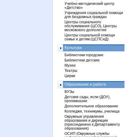
Учебно-методический центр
«Детство»
Учреждения социальной помощи
для бездомных граждан
Центры социального
обслуживания (ЦСО), Центры
московского долголетия
Центры социальной помощи
семье и детям (ЦСПСиД)
Культура
Библиотеки городские
Библиотеки детские
Музеи
Театры
Цирки
Образование и работа
ВУЗы
Детские сады, ясли (ДОУ),
прогимназии
Дополнительное образование
Колледжи, техникумы, училища
Окружные управления
образования и дирекции
(присоединено к Департаменту
образования)
ОСИП (Окружные службы