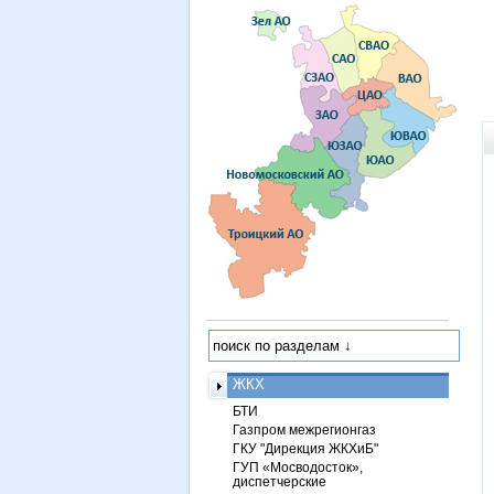
ЖКХ
БТИ
Газпром межрегионгаз
ГКУ "Дирекция ЖКХиБ"
ГУП «Мосводосток»,
диспетчерские