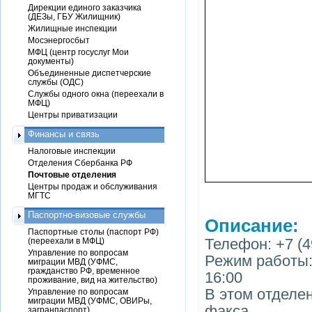
Дирекции единого заказчика
(ДЕЗы, ГБУ Жилищник)
Жилищные инспекции
Мосэнергосбыт
МФЦ (центр госуслуг Мои
документы)
Объединенные диспетчерские
службы (ОДС)
Службы одного окна (переехали в
МФЦ)
Центры приватизации
Финансы и связь
Налоговые инспекции
Отделения Сбербанка РФ
Почтовые отделения
Центры продаж и обслуживания
МГТС
Паспортно-визовые службы
Описание:
Паспортные столы (паспорт РФ)
Телефон: +7 (4
(переехали в МФЦ)
Управление по вопросам
Режим работы: п
миграции МВД (УФМС,
гражданство РФ, временное
16:00
проживание, вид на жительство)
В этом отделен
Управление по вопросам
миграции МВД (УФМС, ОВИРы,
факса
загранпаспорт)