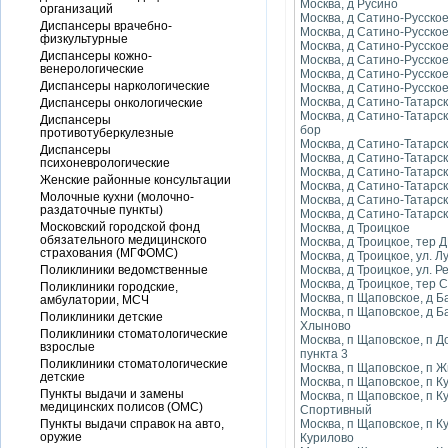
Москва, д Русино
организаций
Москва, д Сатино-Русско
Диспансеры врачебно-
Москва, д Сатино-Русское
физкультурные
Москва, д Сатино-Русское
Диспансеры кожно-
Москва, д Сатино-Русско
венерологические
Москва, д Сатино-Русско
Диспансеры наркологические
Москва, д Сатино-Русское
Москва, д Сатино-Татарс
Диспансеры онкологические
Москва, д Сатино-Татарс
Диспансеры
бор
противотуберкулезные
Москва, д Сатино-Татарс
Диспансеры
Москва, д Сатино-Татарс
психоневрологические
Москва, д Сатино-Татарс
Женские районные консультации
Москва, д Сатино-Татарс
Молочные кухни (молочно-
Москва, д Сатино-Татарс
раздаточные пункты)
Москва, д Сатино-Татарск
Московский городской фонд
Москва, д Троицкое
обязательного медицинского
Москва, д Троицкое, тер 
страхования (МГФОМС)
Москва, д Троицкое, ул. Л
Поликлиники ведомственные
Москва, д Троицкое, ул. Р
Москва, д Троицкое, тер 
Поликлиники городские,
Москва, п Щаповское, д 
амбулатории, МСЧ
Москва, п Щаповское, д 
Поликлиники детские
Хлыново
Поликлиники стоматологические
Москва, п Щаповское, п 
взрослые
пункта 3
Поликлиники стоматологические
Москва, п Щаповское, п Ж
детские
Москва, п Щаповское, п К
Пункты выдачи и замены
Москва, п Щаповское, п К
медицинских полисов (ОМС)
Спортивный
Пункты выдачи справок на авто,
Москва, п Щаповское, п К
оружие
Курилово