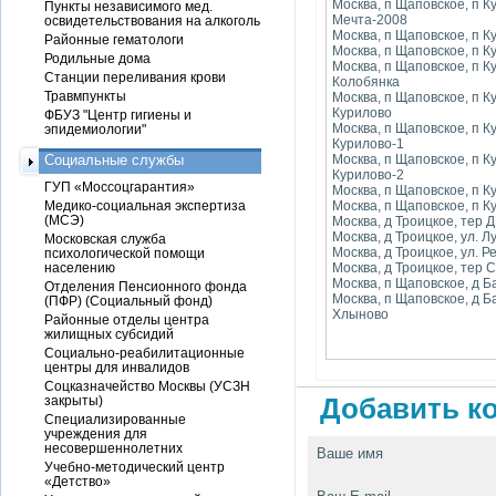
Москва, п Щаповское, п К
Пункты независимого мед.
Мечта-2008
освидетельствования на алкоголь
Москва, п Щаповское, п К
Районные гематологи
Москва, п Щаповское, п К
Родильные дома
Москва, п Щаповское, п К
Станции переливания крови
Колобянка
Травмпункты
Москва, п Щаповское, п К
Курилово
ФБУЗ "Центр гигиены и
Москва, п Щаповское, п К
эпидемиологии"
Курилово-1
Социальные службы
Москва, п Щаповское, п К
Курилово-2
ГУП «Моссоцгарантия»
Москва, п Щаповское, п К
Медико-социальная экспертиза
Москва, п Щаповское, п К
(МСЭ)
Москва, д Троицкое, тер 
Москва, д Троицкое, ул. Л
Московская служба
Москва, д Троицкое, ул. Р
психологической помощи
населению
Москва, д Троицкое, тер 
Москва, п Щаповское, д 
Отделения Пенсионного фонда
Москва, п Щаповское, д 
(ПФР) (Социальный фонд)
Хлыново
Районные отделы центра
жилищных субсидий
Социально-реабилитационные
центры для инвалидов
Соцказначейство Москвы (УСЗН
закрыты)
Добавить ко
Специализированные
учреждения для
несовершеннолетних
Ваше имя
Учебно-методический центр
«Детство»