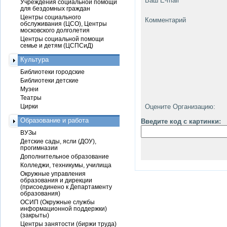
Ваш E-mail
Учреждения социальной помощи
для бездомных граждан
Центры социального
Комментарий
обслуживания (ЦСО), Центры
московского долголетия
Центры социальной помощи
семье и детям (ЦСПСиД)
Культура
Библиотеки городские
Библиотеки детские
Музеи
Театры
Цирки
Оцените Организацию:
Образование и работа
Введите код с картинки:
ВУЗы
Детские сады, ясли (ДОУ),
прогимназии
Дополнительное образование
Колледжи, техникумы, училища
Окружные управления
образования и дирекции
(присоединено к Департаменту
образования)
ОСИП (Окружные службы
информационной поддержки)
(закрыты)
Центры занятости (биржи труда)