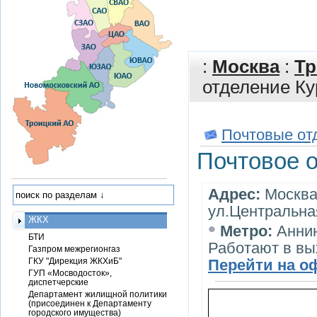
:
Москва
:
Тр
отделение К
Почтовые от
Почтовое 
Адрес:
Москва,
ул.Центральна
ЖКХ
•
Метро:
Анни
БТИ
Работают в в
Газпром межрегионгаз
ГКУ "Дирекция ЖКХиБ"
Перейти на о
ГУП «Мосводосток»,
диспетчерские
Департамент жилищной политики
(присоединен к Департаменту
городского имущества)