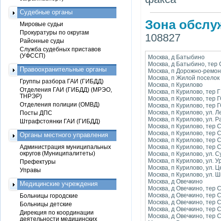
Судебные органы
Зона обслу
Мировые судьи
Прокуратуры по округам
108827
Районные суды
Служба судебных приставов
(УФССП)
Москва, д Батыбино
Москва, д Батыбино, тер
Правоохранительные органы
Москва, п Дорожно-ремон
Москва, п Жилой поселок
Группы разбора ГАИ (ГИБДД)
Москва, п Курилово
Отделения ГАИ (ГИБДД) (МРЭО,
Москва, п Курилово, тер
ТНРЭР)
Москва, п Курилово, тер 
Отделения полиции (ОМВД)
Москва, п Курилово, тер 
Москва, п Курилово, ул. 
Посты ДПС
Москва, п Курилово, ул. 
Штрафстоянки ГАИ (ГИБДД)
Москва, п Курилово, тер
Москва, п Курилово, тер 
Органы местного управления
Москва, п Курилово, тер 
Администрация муниципальных
Москва, п Курилово, тер 
округов (Муниципалитеты)
Москва, п Курилово, ул. 
Москва, п Курилово, ул. 
Префектуры
Москва, п Курилово, ул. 
Управы
Москва, п Курилово, ул. 
Москва, д Овечкино
Медицинские учреждения
Москва, д Овечкино, тер
Москва, д Овечкино, тер
Больницы городские
Москва, д Овечкино, тер
Больницы детские
Москва, д Овечкино, тер
Дирекция по координации
Москва, д Овечкино, тер
деятельности медицинских