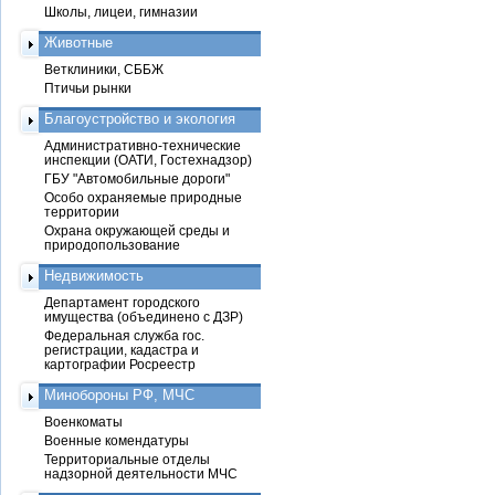
Школы, лицеи, гимназии
Животные
Ветклиники, СББЖ
Птичьи рынки
Благоустройство и экология
Административно-технические
инспекции (ОАТИ, Гостехнадзор)
ГБУ "Автомобильные дороги"
Особо охраняемые природные
территории
Охрана окружающей среды и
природопользование
Недвижимость
Департамент городского
имущества (объединено с ДЗР)
Федеральная служба гос.
регистрации, кадастра и
картографии Росреестр
Минобороны РФ, МЧС
Военкоматы
Военные комендатуры
Территориальные отделы
надзорной деятельности МЧС