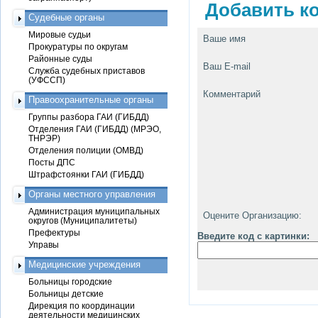
Добавить ко
Судебные органы
Мировые судьи
Ваше имя
Прокуратуры по округам
Районные суды
Ваш E-mail
Служба судебных приставов
(УФССП)
Комментарий
Правоохранительные органы
Группы разбора ГАИ (ГИБДД)
Отделения ГАИ (ГИБДД) (МРЭО,
ТНРЭР)
Отделения полиции (ОМВД)
Посты ДПС
Штрафстоянки ГАИ (ГИБДД)
Органы местного управления
Администрация муниципальных
Оцените Организацию:
округов (Муниципалитеты)
Префектуры
Введите код с картинки:
Управы
Медицинские учреждения
Больницы городские
Больницы детские
Дирекция по координации
деятельности медицинских