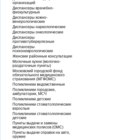
организаций
Диспансеры врачебно-
физкультурные
Диспансеры кожно-
венерологические
Диспансеры наркологические
Диспансеры онкологические
Диспансеры
противотуберкулезные
Диспансеры
психоневрологические
Женские районные консультации
Молочные кухни (молочно-
раздаточные пункты)
Московский городской фонд
обязательного медицинского
страхования (МГФОМС)
Поликлиники ведомственные
Поликлиники городские,
амбулатории, МСЧ
Поликлиники детские
Поликлиники стоматологические
взрослые
Поликлиники стоматологические
детские
Пункты выдачи и замены
медицинских полисов (ОМС)
Пункты выдачи справок на авто,
оружие