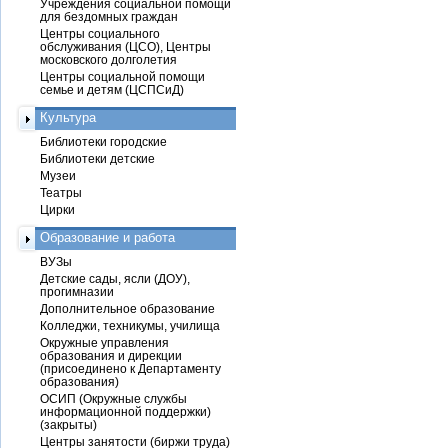
Учреждения социальной помощи
для бездомных граждан
Центры социального
обслуживания (ЦСО), Центры
московского долголетия
Центры социальной помощи
семье и детям (ЦСПСиД)
Культура
Библиотеки городские
Библиотеки детские
Музеи
Театры
Цирки
Образование и работа
ВУЗы
Детские сады, ясли (ДОУ),
прогимназии
Дополнительное образование
Колледжи, техникумы, училища
Окружные управления
образования и дирекции
(присоединено к Департаменту
образования)
ОСИП (Окружные службы
информационной поддержки)
(закрыты)
Центры занятости (биржи труда)