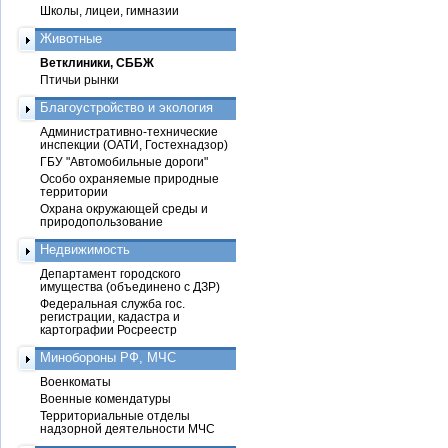
Школы, лицеи, гимназии
Животные
Ветклиники, СББЖ
Птичьи рынки
Благоустройство и экология
Административно-технические
инспекции (ОАТИ, Гостехнадзор)
ГБУ "Автомобильные дороги"
Особо охраняемые природные
территории
Охрана окружающей среды и
природопользование
Недвижимость
Департамент городского
имущества (объединено с ДЗР)
Федеральная служба гос.
регистрации, кадастра и
картографии Росреестр
Минобороны РФ, МЧС
Военкоматы
Военные комендатуры
Территориальные отделы
надзорной деятельности МЧС