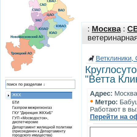
:
Москва
:
С
ветеринарная
Ветклиники,
Круглосуто
"Ветта Кли
Адрес:
Москва,
ЖКХ
•
Метро:
Бабу
БТИ
Газпром межрегионгаз
Работают в в
ГКУ "Дирекция ЖКХиБ"
Перейти на о
ГУП «Мосводосток»,
диспетчерские
Департамент жилищной политики
(присоединен к Департаменту
городского имущества)