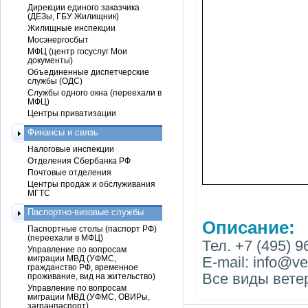
Дирекции единого заказчика
(ДЕЗы, ГБУ Жилищник)
Жилищные инспекции
Мосэнергосбыт
МФЦ (центр госуслуг Мои
документы)
Объединенные диспетчерские
службы (ОДС)
Службы одного окна (переехали в
МФЦ)
Центры приватизации
Финансы и связь
Налоговые инспекции
Отделения Сбербанка РФ
Почтовые отделения
Центры продаж и обслуживания
МГТС
Паспортно-визовые службы
Описание:
Паспортные столы (паспорт РФ)
(переехали в МФЦ)
Тел. +7 (495) 9
Управление по вопросам
миграции МВД (УФМС,
E-mail: info@vet
гражданство РФ, временное
Все виды вете
проживание, вид на жительство)
Управление по вопросам
миграции МВД (УФМС, ОВИРы,
загранпаспорт)