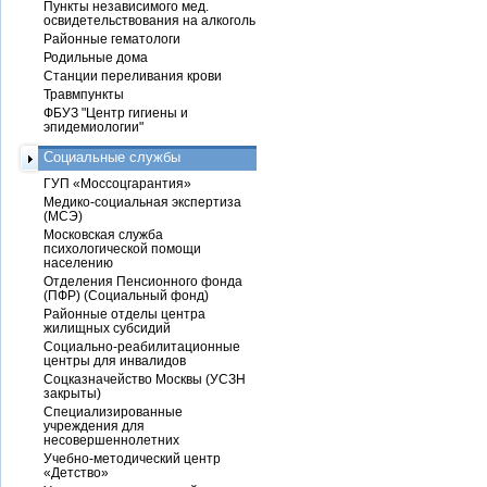
Пункты независимого мед.
освидетельствования на алкоголь
Районные гематологи
Родильные дома
Станции переливания крови
Травмпункты
ФБУЗ "Центр гигиены и
эпидемиологии"
Социальные службы
ГУП «Моссоцгарантия»
Медико-социальная экспертиза
(МСЭ)
Московская служба
психологической помощи
населению
Отделения Пенсионного фонда
(ПФР) (Социальный фонд)
Районные отделы центра
жилищных субсидий
Социально-реабилитационные
центры для инвалидов
Соцказначейство Москвы (УСЗН
закрыты)
Специализированные
учреждения для
несовершеннолетних
Учебно-методический центр
«Детство»