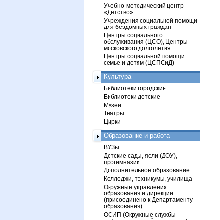
Учебно-методический центр
«Детство»
Учреждения социальной помощи
для бездомных граждан
Центры социального
обслуживания (ЦСО), Центры
московского долголетия
Центры социальной помощи
семье и детям (ЦСПСиД)
Культура
Библиотеки городские
Библиотеки детские
Музеи
Театры
Цирки
Образование и работа
ВУЗы
Детские сады, ясли (ДОУ),
прогимназии
Дополнительное образование
Колледжи, техникумы, училища
Окружные управления
образования и дирекции
(присоединено к Департаменту
образования)
ОСИП (Окружные службы