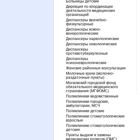
Больницы детские
Дирекция по координации
деятельности медицинских
организаций
Диспансеры врачебно-
физкультурные
Диспансеры кожно-
венерологические
Диспансеры наркологические
Диспансеры онкологические
Диспансеры
противотуберкулезные
Диспансеры
психоневрологические
Женские районные консультации
Молочные кухни (молочно-
раздаточные пункты)
Московский городской фонд
обязательного медицинского
страхования (МГФОМС)
Поликлиники ведомственные
Поликлиники городские,
амбулатории, МСЧ
Поликлиники детские
Поликлиники стоматологические
взрослые
Поликлиники стоматологические
детские
Пункты выдачи и замены
медицинских полисов (ОМС)