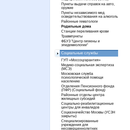
Пункты выдачи справок на авто,
оружие
Пункты независимого мед.
освидетельствования на алкоголь
Районные гематологи
Родильные дома
Станции переливания крови
Травмпункты
ФБУЗ "Центр гигиены и
эпидемиологии"
Социальные службы
ГУП «Моссоцгарантия»
Медико-социальная экспертиза
(МСЭ)
Московская служба
психологической помощи
населению
Отделения Пенсионного фонда
(ПФР) (Социальный фонд)
Районные отделы центра
жилищных субсидий
Социально-реабилитационные
центры для инвалидов
Соцказначейство Москвы (УСЗН
закрыты)
Специализированные
учреждения для
несовершеннолетних