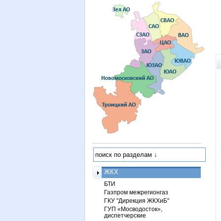
ЖКХ
БТИ
Газпром межрегионгаз
ГКУ "Дирекция ЖКХиБ"
ГУП «Мосводосток»,
диспетчерские