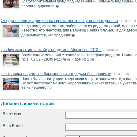
благотворительный фонд под названием «Колыбель надежды». Сс
пропагандировали �
Откуда пошли традиционные цвета ленточек у новорожденных
2013-05-23
Когда рождается малыш, забирая его из роддома домой, одеяло
известно, что ленточка для мальчика синяя (голубая), а для девоч
догадывается, что традицио�
График закрытия на мойку роддомов Москвы в 2013 г.
2013-04-19
Возможны изменения! Уточняйте по телефону роддома. Наимено
№ 1 02.09 - 29.09 Родильный дом № 2 за
Постановка на учёт по беременности и родам без прописки
2013-03-16
Часто бывают ситуации, когда люди живут в одном месте, а имею
Но вот наступает момент, когда женщина хочет встать на учёт там
её нынешнего пр
Добавить комментарий:
Ваше имя
Ваш E-mail