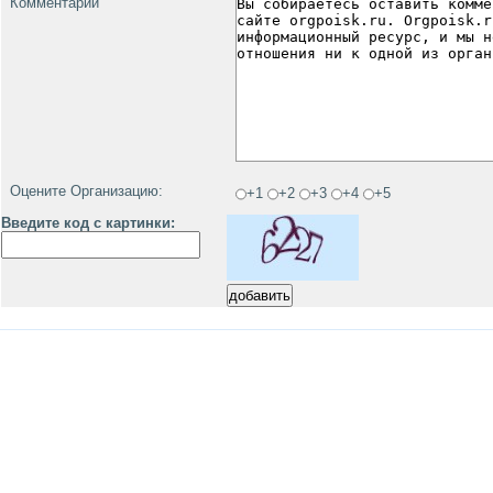
Комментарий
Оцените Организацию:
+1
+2
+3
+4
+5
Введите код с картинки: