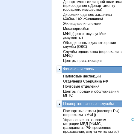
Департамент жилищной политики
(присоединен к Департаменту
городского имущества)
Дирекции единого заказчика
(ДЕЗы, ГБУ Жилищник)
Жилищные инспекции
Мосэнергосбыт
МФЦ (центр госуслуг Мои
документы)
Объединенные диспетчерские
службы (ОДС)
Службы одного окна (переехали в
МФЦ)
Центры приватизации
Финансы и связь
Налоговые инспекции
Отделения Сбербанка РФ
Почтовые отделения
Центры продаж и обслуживания
МГТС
Паспортно-визовые службы
Паспортные столы (паспорт РФ)
(переехали в МФЦ)
С
Управление по вопросам
миграции МВД (УФМС,
гражданство РФ, временное
проживание, вид на жительство)