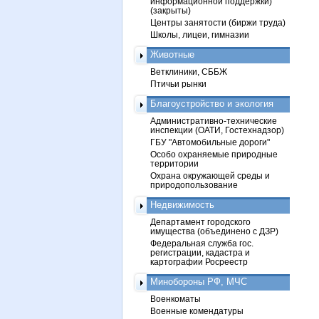
информационной поддержки)
(закрыты)
Центры занятости (биржи труда)
Школы, лицеи, гимназии
Животные
Ветклиники, СББЖ
Птичьи рынки
Благоустройство и экология
Административно-технические
инспекции (ОАТИ, Гостехнадзор)
ГБУ "Автомобильные дороги"
Особо охраняемые природные
территории
Охрана окружающей среды и
природопользование
Недвижимость
Департамент городского
имущества (объединено с ДЗР)
Федеральная служба гос.
регистрации, кадастра и
картографии Росреестр
Минобороны РФ, МЧС
Военкоматы
Военные комендатуры