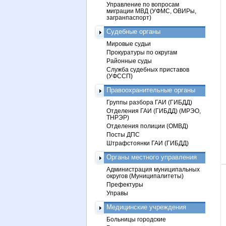
Управление по вопросам
миграции МВД (УФМС, ОВИРы,
загранпаспорт)
Судебные органы
Мировые судьи
Прокуратуры по округам
Районные суды
Служба судебных приставов
(УФССП)
Правоохранительные органы
Группы разбора ГАИ (ГИБДД)
Отделения ГАИ (ГИБДД) (МРЭО,
ТНРЭР)
Отделения полиции (ОМВД)
Посты ДПС
Штрафстоянки ГАИ (ГИБДД)
Органы местного управления
Администрация муниципальных
округов (Муниципалитеты)
Префектуры
Управы
Медицинские учреждения
Больницы городские