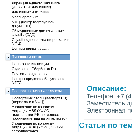
Дирекции единого заказчика
(ДЕЗы, ГБУ Жилищник)
Жилищные инспекции
Мосэнергосбыт
МФЦ (центр госуслуг Мои
документы)
Объединенные диспетчерские
службы (ОДС)
Службы одного окна (переехали в
МФЦ)
Центры приватизации
Финансы и связь
Налоговые инспекции
Отделения Сбербанка РФ
Почтовые отделения
Центры продаж и обслуживания
МГТС
Описание:
Паспортно-визовые службы
Телефон: +7 (4
Паспортные столы (паспорт РФ)
Заместитель д
(переехали в МФЦ)
Управление по вопросам
Электронная п
миграции МВД (УФМС,
гражданство РФ, временное
проживание, вид на жительство)
Статьи по тем
Управление по вопросам
миграции МВД (УФМС, ОВИРы,
загранпаспорт)