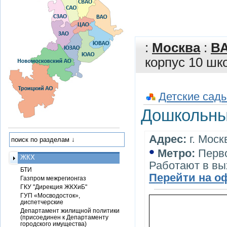
:
Москва
:
В
корпус 10 шк
Детские сады
Дошкольный
Адрес:
г. Моск
•
Метро:
Перв
ЖКХ
Работают в вы
БТИ
Перейти на о
Газпром межрегионгаз
ГКУ "Дирекция ЖКХиБ"
ГУП «Мосводосток»,
диспетчерские
Департамент жилищной политики
(присоединен к Департаменту
городского имущества)