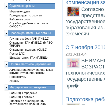
Компенсация за
Судебные органы
Согласно 
Мировые судьи
представи
Прокуратуры по округам
Районные суды
государственно
Служба судебных приставов
образования из-
(УФССП)
ежемесяч
Правоохранительные органы
Группы разбора ГАИ (ГИБДД)
Отделения ГАИ (ГИБДД) (МРЭО,
ТНРЭР)
С 7 ноября 201
Отделения полиции (ОМВД)
2013-11-04
Посты ДПС
Штрафстоянки ГАИ (ГИБДД)
ВНИМАН
Органы местного управления
ВОЗРАСТА
Администрация муниципальных
технологических
округов (Муниципалитеты)
Префектуры
государственны
Управы
при�
Медицинские учреждения
Больницы городские
Больницы детские
Подготовка реб
Дирекция по координации
деятельности медицинских