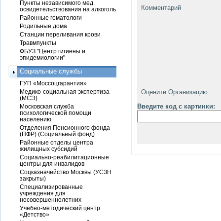
Пункты независимого мед.
Комментарий
освидетельствования на алкоголь
Районные гематологи
Родильные дома
Станции переливания крови
Травмпункты
ФБУЗ "Центр гигиены и
эпидемиологии"
Социальные службы
ГУП «Моссоцгарантия»
Медико-социальная экспертиза
Оцените Организацию:
(МСЭ)
Введите код с картинки:
Московская служба
психологической помощи
населению
Отделения Пенсионного фонда
(ПФР) (Социальный фонд)
Районные отделы центра
жилищных субсидий
Социально-реабилитационные
центры для инвалидов
Соцказначейство Москвы (УСЗН
закрыты)
Специализированные
учреждения для
несовершеннолетних
Учебно-методический центр
«Детство»