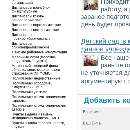
Приходит 
организаций
Диспансеры врачебно-
работу, а
физкультурные
заранее подгото
Диспансеры кожно-
венерологические
день будет пров
Диспансеры наркологические
Диспансеры онкологические
Диспансеры
противотуберкулезные
Детский сад: в
Диспансеры
психоневрологические
данное учрежд
Женские районные консультации
Все чаще 
Молочные кухни (молочно-
раздаточные пункты)
раньше от
Московский городской фонд
обязательного медицинского
не уточняется д
страхования (МГФОМС)
Поликлиники ведомственные
аргументируют 
Поликлиники городские,
амбулатории, МСЧ
Поликлиники детские
Поликлиники стоматологические
Добавить ко
взрослые
Поликлиники стоматологические
детские
Ваше имя
Пункты выдачи и замены
медицинских полисов (ОМС)
Пункты выдачи справок на авто,
Ваш E-mail
оружие