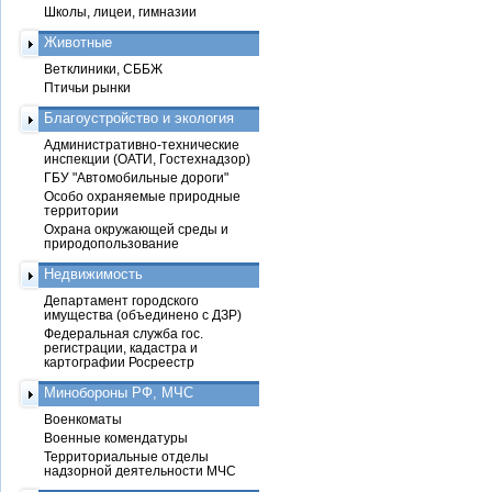
Школы, лицеи, гимназии
Животные
Ветклиники, СББЖ
Птичьи рынки
Благоустройство и экология
Административно-технические
инспекции (ОАТИ, Гостехнадзор)
ГБУ "Автомобильные дороги"
Особо охраняемые природные
территории
Охрана окружающей среды и
природопользование
Недвижимость
Департамент городского
имущества (объединено с ДЗР)
Федеральная служба гос.
регистрации, кадастра и
картографии Росреестр
Минобороны РФ, МЧС
Военкоматы
Военные комендатуры
Территориальные отделы
надзорной деятельности МЧС