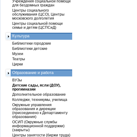
Учреждения социальной помощи
для бездомных граждан
Центры социального
обслуживания (ЦСО), Центры
московского долголетия
Центры социальной помощи
семье и детям (ЦСПСиД)
Культура
Библиотеки городские
Библиотеки детские
Музеи
Театры
Цирки
Образование и работа
ВУЗы
Детские сады, ясли (ДОУ),
прогимназии
Дополнительное образование
Колледжи, техникумы, училища
Окружные управления
образования и дирекции
(присоединено к Департаменту
образования)
ОСИП (Окружные службы
информационной поддержки)
(закрыты)
Центры занятости (биржи труда)