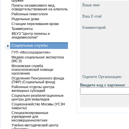
оружие
Ваше имя
Пункты независимого мед.
освидетельствования на алкоголь
Районные гематологи
Ваш E-mail
Родильные дома
Станции переливания крови
Комментарий
Травмпункты
ФБУЗ "Центр гигиены и
эпидемиологии"
Социальные службы
ГУП «Моссоцгарантия»
Медико-социальная экспертиза
(МСЭ)
Московская служба
психологической помощи
населению
Оцените Организацию:
Отделения Пенсионного фонда
(ПФР) (Социальный фонд)
Введите код с картинки:
Районные отделы центра
жилищных субсидий
Социально-реабилитационные
центры для инвалидов
Соцказначейство Москвы (УСЗН
закрыты)
Специализированные
учреждения для
несовершеннолетних
Учебно-методический центр
«Детство»