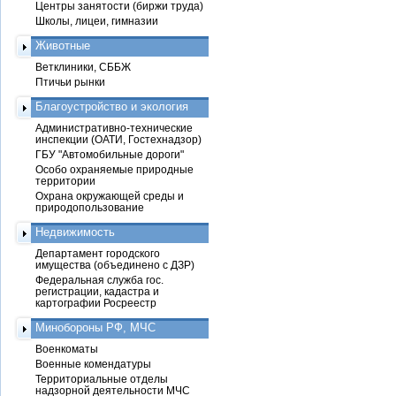
Центры занятости (биржи труда)
Школы, лицеи, гимназии
Животные
Ветклиники, СББЖ
Птичьи рынки
Благоустройство и экология
Административно-технические
инспекции (ОАТИ, Гостехнадзор)
ГБУ "Автомобильные дороги"
Особо охраняемые природные
территории
Охрана окружающей среды и
природопользование
Недвижимость
Департамент городского
имущества (объединено с ДЗР)
Федеральная служба гос.
регистрации, кадастра и
картографии Росреестр
Минобороны РФ, МЧС
Военкоматы
Военные комендатуры
Территориальные отделы
надзорной деятельности МЧС