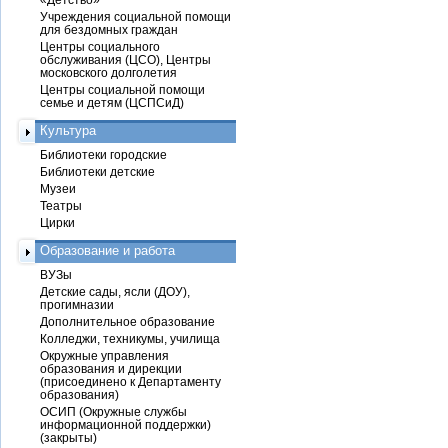
Учреждения социальной помощи
для бездомных граждан
Центры социального
обслуживания (ЦСО), Центры
московского долголетия
Центры социальной помощи
семье и детям (ЦСПСиД)
Культура
Библиотеки городские
Библиотеки детские
Музеи
Театры
Цирки
Образование и работа
ВУЗы
Детские сады, ясли (ДОУ),
прогимназии
Дополнительное образование
Колледжи, техникумы, училища
Окружные управления
образования и дирекции
(присоединено к Департаменту
образования)
ОСИП (Окружные службы
информационной поддержки)
(закрыты)