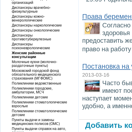
организаций
Диспансеры врачебно-
физкультурные
Права беремен
Диспансеры кожно-
венерологические
Согласно 
Диспансеры наркологические
Диспансеры онкологические
здоровья
Диспансеры
предоставить ж
противотуберкулезные
Диспансеры
право на работу
психоневрологические
Женские районные
консультации
Молочные кухни (молочно-
Постановка на 
раздаточные пункты)
Московский городской фонд
2013-03-16
обязательного медицинского
страхования (МГФОМС)
Часто быв
Поликлиники ведомственные
Поликлиники городские,
имеют пос
амбулатории, МСЧ
наступает момент
Поликлиники детские
Поликлиники стоматологические
удобно, а именн
взрослые
Поликлиники стоматологические
детские
Пункты выдачи и замены
Добавить ко
медицинских полисов (ОМС)
Пункты выдачи справок на авто,