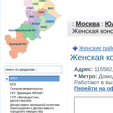
:
Москва
:
Ю
Женская кон
Женские рай
Женская к
Адрес:
115582,
•
Метро:
Домо
ЖКХ
Работают в вы
БТИ
Перейти на о
Газпром межрегионгаз
ГКУ "Дирекция ЖКХиБ"
ГУП «Мосводосток»,
диспетчерские
Департамент жилищной политики
(присоединен к Департаменту
городского имущества)