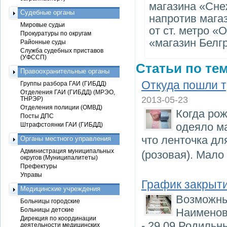
магазина «Сне
Судебные органы
напротив мага
Мировые судьи
от ст. метро «
Прокуратуры по округам
«магазин Белг
Районные суды
Служба судебных приставов
(УФССП)
Статьи по тем
Правоохранительные органы
Откуда пошли 
Группы разбора ГАИ (ГИБДД)
Отделения ГАИ (ГИБДД) (МРЭО,
2013-05-23
ТНРЭР)
Отделения полиции (ОМВД)
Когда рож
Посты ДПС
одеяло м
Штрафстоянки ГАИ (ГИБДД)
что ленточка дл
Органы местного управления
Администрация муниципальных
(розовая). Мало
округов (Муниципалитеты)
Префектуры
Управы
График закрыти
Медицинские учреждения
Возможны
Больницы городские
Больницы детские
Наименов
Дирекция по координации
- 29.09 Родильн
деятельности медицинских