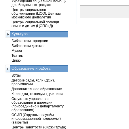
Учреждения социальной помощи
для бездомных граждан
Центры социального
обслуживания (ЦСО), Центры
московского долголетия
Центры социальной помощи
семье и детям (ЦСПСиД)
Культура
Библиотеки городские
Библиотеки детские
Музеи
Театры
Цирки
Образование и работа
ВУЗы
Детские сады, ясли (ДОУ),
прогимназии
Дополнительное образование
Колледжи, техникумы, училища
Окружные управления
образования и дирекции
(присоединено к Департаменту
образования)
ОСИП (Окружные службы
информационной поддержки)
(закрыты)
Центры занятости (биржи труда)