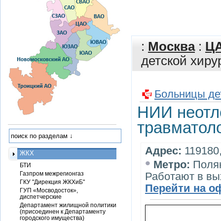
:
Москва
:
Ц
детской хиру
Больницы де
НИИ неотло
травматол
Адрес:
119180,
ЖКХ
•
Метро:
Поля
БТИ
Газпром межрегионгаз
Работают в в
ГКУ "Дирекция ЖКХиБ"
Перейти на о
ГУП «Мосводосток»,
диспетчерские
Департамент жилищной политики
(присоединен к Департаменту
городского имущества)