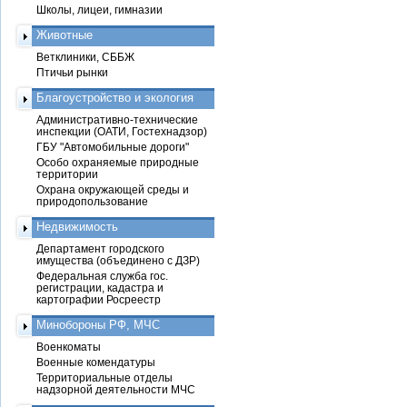
Школы, лицеи, гимназии
Животные
Ветклиники, СББЖ
Птичьи рынки
Благоустройство и экология
Административно-технические
инспекции (ОАТИ, Гостехнадзор)
ГБУ "Автомобильные дороги"
Особо охраняемые природные
территории
Охрана окружающей среды и
природопользование
Недвижимость
Департамент городского
имущества (объединено с ДЗР)
Федеральная служба гос.
регистрации, кадастра и
картографии Росреестр
Минобороны РФ, МЧС
Военкоматы
Военные комендатуры
Территориальные отделы
надзорной деятельности МЧС