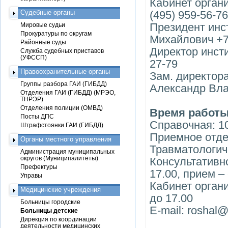
Кабинет орган
Судебные органы
(495) 959-56-76
Президент инс
Мировые судьи
Прокуратуры по округам
Михайлович +7 
Районные суды
Директор инст
Служба судебных приставов
(УФССП)
27-79
Правоохранительные органы
Зам. директора
Группы разбора ГАИ (ГИБДД)
Александр Вла
Отделения ГАИ (ГИБДД) (МРЭО,
ТНРЭР)
Отделения полиции (ОМВД)
Время работы
Посты ДПС
Справочная: 10
Штрафстоянки ГАИ (ГИБДД)
Приемное отде
Органы местного управления
Травматологиче
Администрация муниципальных
округов (Муниципалитеты)
Консультативно
Префектуры
17.00, прием – 
Управы
Кабинет органи
Медицинские учреждения
до 17.00
Больницы городские
E-mail: roshal@
Больницы детские
Дирекция по координации
деятельности медицинских