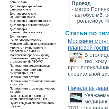
Проезд
организаций
Диспансеры врачебно-
- метро Полян
физкультурные
Диспансеры кожно-
- автобус м6, 
венерологические
- троллейбус 
Диспансеры наркологические
Диспансеры онкологические
Диспансеры
Статьи по тем
противотуберкулезные
Диспансеры
психоневрологические
Москвичи могут
Женские районные консультации
плановой госп
Молочные кухни (молочно-
раздаточные пункты)
В столице
Московский городской фонд
обязательного медицинского
тех, кому
страхования (МГФОМС)
Поликлиники ведомственные
врач поликлиник
Поликлиники городские,
специальной циф
амбулатории, МСЧ
Поликлиники детские
Поликлиники стоматологические
взрослые
Начали выдава
Поликлиники стоматологические
детские
Уважаемы
Пункты выдачи и замены
медицинских полисов (ОМС)
медицинс
Пункты выдачи справок на авто,
оружие
2011 года ввод