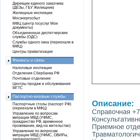
Дирекции единого заказчика
(ДЕЗы, ГБУ Жилищник)
Жилищные инспекции
Мосэнергосбыт
МФЦ (центр госуслуг Мои
документы)
Объединенные диспетчерские
службы (ОДС)
Службы одного окна (переехали в
МФЦ)
Центры приватизации
Финансы и связь
Налоговые инспекции
Отделения Сбербанка РФ
Почтовые отделения
Центры продаж и обслуживания
МГТС
Паспортно-визовые службы
Описание:
Паспортные столы (паспорт РФ)
(переехали в МФЦ)
Справочная +7 
Управление по вопросам
миграции МВД (УФМС,
Консультативно
гражданство РФ, временное
Приемное отдел
проживание, вид на жительство)
Управление по вопросам
Травматологиче
миграции МВД (УФМС, ОВИРы,
загранпаспорт)