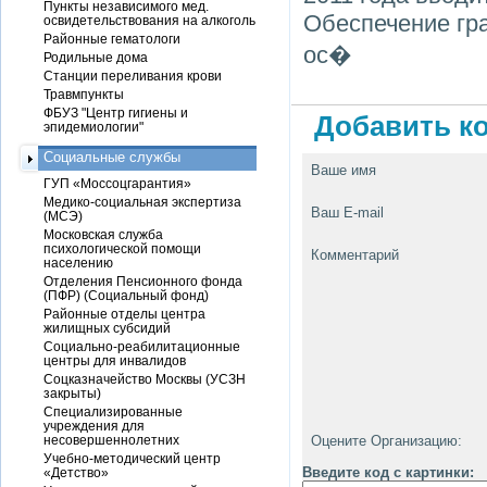
Пункты независимого мед.
Обеспечение гр
освидетельствования на алкоголь
Районные гематологи
ос�
Родильные дома
Станции переливания крови
Травмпункты
ФБУЗ "Центр гигиены и
Добавить ко
эпидемиологии"
Социальные службы
Ваше имя
ГУП «Моссоцгарантия»
Медико-социальная экспертиза
Ваш E-mail
(МСЭ)
Московская служба
психологической помощи
Комментарий
населению
Отделения Пенсионного фонда
(ПФР) (Социальный фонд)
Районные отделы центра
жилищных субсидий
Социально-реабилитационные
центры для инвалидов
Соцказначейство Москвы (УСЗН
закрыты)
Специализированные
учреждения для
несовершеннолетних
Оцените Организацию:
Учебно-методический центр
Введите код с картинки:
«Детство»