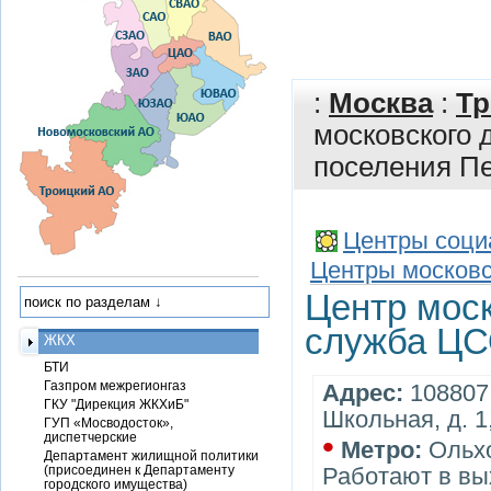
:
Москва
:
Тр
московского 
поселения П
Центры соци
Центры московс
Центр моск
служба ЦС
ЖКХ
БТИ
Газпром межрегионгаз
Адрес:
108807,
ГКУ "Дирекция ЖКХиБ"
Школьная, д. 1,
ГУП «Мосводосток»,
•
диспетчерские
Метро:
Ольх
Департамент жилищной политики
(присоединен к Департаменту
Работают в вы
городского имущества)