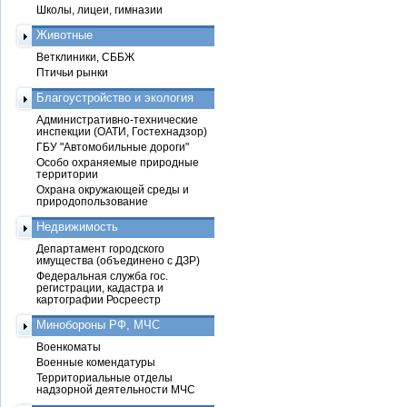
Школы, лицеи, гимназии
Животные
Ветклиники, СББЖ
Птичьи рынки
Благоустройство и экология
Административно-технические
инспекции (ОАТИ, Гостехнадзор)
ГБУ "Автомобильные дороги"
Особо охраняемые природные
территории
Охрана окружающей среды и
природопользование
Недвижимость
Департамент городского
имущества (объединено с ДЗР)
Федеральная служба гос.
регистрации, кадастра и
картографии Росреестр
Минобороны РФ, МЧС
Военкоматы
Военные комендатуры
Территориальные отделы
надзорной деятельности МЧС