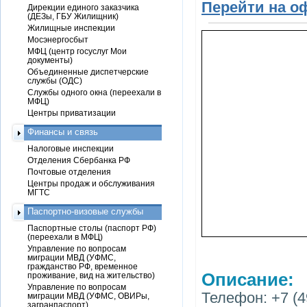
Перейти на о
Дирекции единого заказчика
(ДЕЗы, ГБУ Жилищник)
Жилищные инспекции
Мосэнергосбыт
МФЦ (центр госуслуг Мои
документы)
Объединенные диспетчерские
службы (ОДС)
Службы одного окна (переехали в
МФЦ)
Центры приватизации
Финансы и связь
Налоговые инспекции
Отделения Сбербанка РФ
Почтовые отделения
Центры продаж и обслуживания
МГТС
Паспортно-визовые службы
Паспортные столы (паспорт РФ)
(переехали в МФЦ)
Управление по вопросам
миграции МВД (УФМС,
гражданство РФ, временное
Описание:
проживание, вид на жительство)
Управление по вопросам
Телефон: +7 (4
миграции МВД (УФМС, ОВИРы,
загранпаспорт)