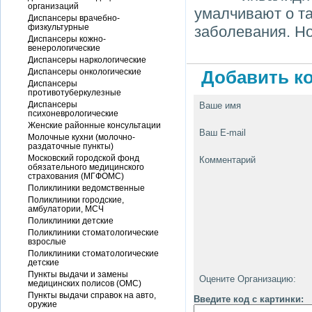
организаций
умалчивают о т
Диспансеры врачебно-
физкультурные
заболевания. Но
Диспансеры кожно-
венерологические
Диспансеры наркологические
Диспансеры онкологические
Добавить ко
Диспансеры
противотуберкулезные
Диспансеры
Ваше имя
психоневрологические
Женские районные консультации
Ваш E-mail
Молочные кухни (молочно-
раздаточные пункты)
Московский городской фонд
Комментарий
обязательного медицинского
страхования (МГФОМС)
Поликлиники ведомственные
Поликлиники городские,
амбулатории, МСЧ
Поликлиники детские
Поликлиники стоматологические
взрослые
Поликлиники стоматологические
детские
Пункты выдачи и замены
Оцените Организацию:
медицинских полисов (ОМС)
Пункты выдачи справок на авто,
Введите код с картинки:
оружие