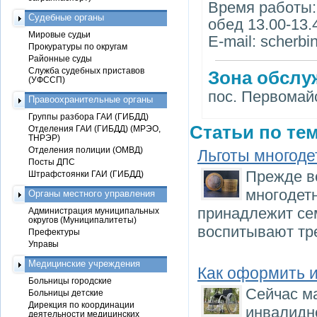
Время работы: п
Судебные органы
обед 13.00-13.
Мировые судьи
E-mail: scherbi
Прокуратуры по округам
Районные суды
Служба судебных приставов
Зона обслу
(УФССП)
пос. Первомай
Правоохранительные органы
Группы разбора ГАИ (ГИБДД)
Статьи по тем
Отделения ГАИ (ГИБДД) (МРЭО,
ТНРЭР)
Отделения полиции (ОМВД)
Льготы многоде
Посты ДПС
Прежде вс
Штрафстоянки ГАИ (ГИБДД)
многодетн
Органы местного управления
принадлежит сем
Администрация муниципальных
округов (Муниципалитеты)
воспитывают тре
Префектуры
Управы
Медицинские учреждения
Как оформить 
Больницы городские
Сейчас ма
Больницы детские
Дирекция по координации
инвалидно
деятельности медицинских