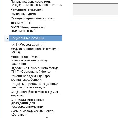
Пункты независимого мед.
освидетельствования на алкоголь
Районные гематологи
Родильные дома
Станции переливания крови
Травмпункты
ФБУЗ "Центр гигиены и
эпидемиологии"
Социальные службы
ГУП «Моссоцгарантия»
Медико-социальная экспертиза
(МСЭ)
Московская служба
психологической помощи
населению
Отделения Пенсионного фонда
(ПФР) (Социальный фонд)
Районные отделы центра
жилищных субсидий
Социально-реабилитационные
центры для инвалидов
Соцказначейство Москвы (УСЗН
закрыты)
Специализированные
учреждения для
несовершеннолетних
Учебно-методический центр
«Детство»