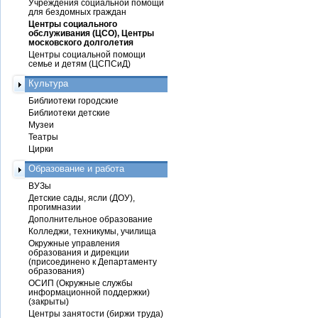
Учреждения социальной помощи
для бездомных граждан
Центры социального
обслуживания (ЦСО), Центры
московского долголетия
Центры социальной помощи
семье и детям (ЦСПСиД)
Культура
Библиотеки городские
Библиотеки детские
Музеи
Театры
Цирки
Образование и работа
ВУЗы
Детские сады, ясли (ДОУ),
прогимназии
Дополнительное образование
Колледжи, техникумы, училища
Окружные управления
образования и дирекции
(присоединено к Департаменту
образования)
ОСИП (Окружные службы
информационной поддержки)
(закрыты)
Центры занятости (биржи труда)