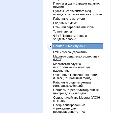
Пункты выдачи справок на авто,
оружие
Пункты независимого мед.
освидетельствования на алкоголь
Районные гематологи
Родильные дома
Станции переливания крови
Травмпункты
ФБУЗ "Центр гигиены и
эпидемиологии"
Социальные службы
ГУП «Моссоцгарантия»
Медико-социальная экспертиза
(МСЭ)
Московская служба
психологической помощи
населению
Отделения Пенсионного фонда
(ПФР) (Социальный фонд)
Районные отделы центра
жилищных субсидий
Социально-реабилитационные
центры для инвалидов
Соцказначейство Москвы (УСЗН
закрыты)
Специализированные
учреждения для
несовершеннолетних