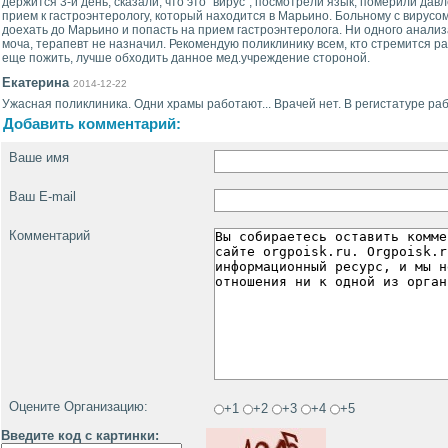
держится 3-й день, сказали, что это "вирус", посмотрели язык, померили дав
прием к гастроэнтерологу, который находится в Марьино. Больному с вирусо
доехать до Марьино и попасть на прием гастроэнтеролога. Ни одного анализа
моча, терапевт не назначил. Рекомендую поликлинику всем, кто стремится р
еще пожить, лучше обходить данное мед.учреждение стороной.
Екатерина
2014-12-22
Ужасная поликлиника. Одни храмы работают... Врачей нет. В регистатуре работ
Добавить комментарий:
Ваше имя
Ваш E-mail
Комментарий
Оцените Организацию:
+1
+2
+3
+4
+5
Введите код с картинки: