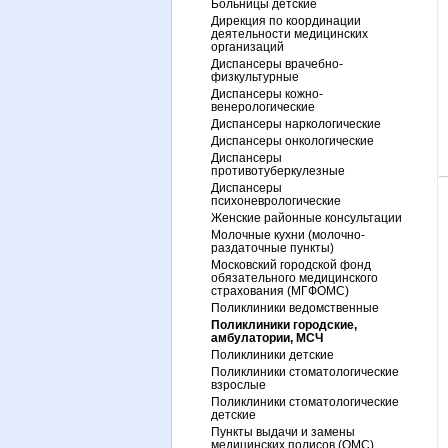
Больницы детские
Дирекция по координации
деятельности медицинских
организаций
Диспансеры врачебно-
физкультурные
Диспансеры кожно-
венерологические
Диспансеры наркологические
Диспансеры онкологические
Диспансеры
противотуберкулезные
Диспансеры
психоневрологические
Женские районные консультации
Молочные кухни (молочно-
раздаточные пункты)
Московский городской фонд
обязательного медицинского
страхования (МГФОМС)
Поликлиники ведомственные
Поликлиники городские,
амбулатории, МСЧ
Поликлиники детские
Поликлиники стоматологические
взрослые
Поликлиники стоматологические
детские
Пункты выдачи и замены
медицинских полисов (ОМС)