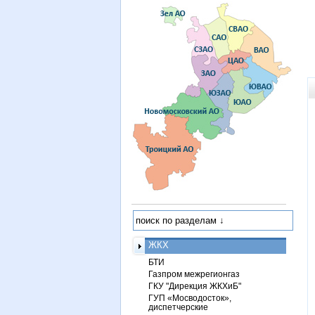
ЖКХ
БТИ
Газпром межрегионгаз
ГКУ "Дирекция ЖКХиБ"
ГУП «Мосводосток»,
диспетчерские