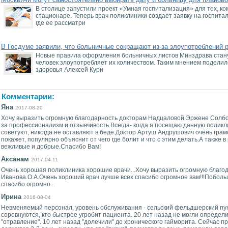
В столице запустили проект «Умная госпитализация» для тех, ко
стационаре. Теперь врач поликлиники создает заявку на госпит
где ее рассматри
В Госдуме заявили, что больничные сокращают из-за злоупотреблений 
Новые правила оформления больничных листов Минздрава станут
человек злоупотребляет их количеством. Таким мнением поделил
здоровья Алексей Кури
Комментарии:
Яна
2017-08-20
Хочу выразить огромную благодарность докторам Надцаловой Эржене Солб
за профессионализм и отзывчивость.Всегда- когда я посещаю данную поликл
советуют, никогда не оставляют в беде.Доктор Артуш Андрушович очень грам
покажет, популярно объяснит от чего где болит и что с этим делать.А также 
вежливые и добрые.Спасибо Вам!
Аксанам
2017-04-11
Очень хорошая поликлиника хорошие врачи...Хочу выразить огромную благод
Иванова.О.А.Очень хороший врач лучше всех спасибо огромное вам!!!Поболь
спасибо огромно...
Ирина
2016-08-04
Невменяемый персонал, уровень обслуживания - сельский фельдшерский пунк
соревнуются, кто быстрее угробит пациента. 20 лет назад не могли определи
"отравление". 10 лет назад "долечили" до хронического гайморита. Сейчас п