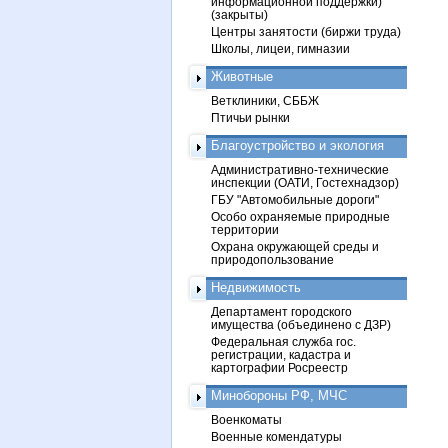
информационной поддержки)
(закрыты)
Центры занятости (биржи труда)
Школы, лицеи, гимназии
Животные
Ветклиники, СББЖ
Птичьи рынки
Благоустройство и экология
Административно-технические
инспекции (ОАТИ, Гостехнадзор)
ГБУ "Автомобильные дороги"
Особо охраняемые природные
территории
Охрана окружающей среды и
природопользование
Недвижимость
Департамент городского
имущества (объединено с ДЗР)
Федеральная служба гос.
регистрации, кадастра и
картографии Росреестр
Минобороны РФ, МЧС
Военкоматы
Военные комендатуры