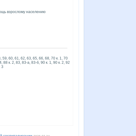
ощь взрослому населению
 59, 60, 61, 62, 63, 65, 66, 68, 70 к. 1, 70
84, 88 к. 2, 83, 83-а, 83-б, 90 к. 1, 90 к. 2, 92
. 3
й госпитализации