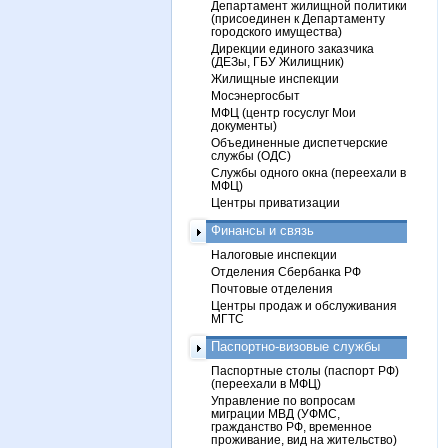
Департамент жилищной политики
(присоединен к Департаменту
городского имущества)
Дирекции единого заказчика
(ДЕЗы, ГБУ Жилищник)
Жилищные инспекции
Мосэнергосбыт
МФЦ (центр госуслуг Мои
документы)
Объединенные диспетчерские
службы (ОДС)
Службы одного окна (переехали в
МФЦ)
Центры приватизации
Финансы и связь
Налоговые инспекции
Отделения Сбербанка РФ
Почтовые отделения
Центры продаж и обслуживания
МГТС
Паспортно-визовые службы
Паспортные столы (паспорт РФ)
(переехали в МФЦ)
Управление по вопросам
миграции МВД (УФМС,
гражданство РФ, временное
проживание, вид на жительство)