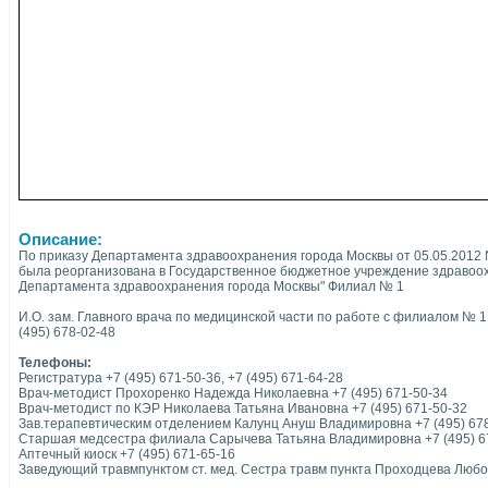
Описание:
По приказу Департамента здравоохранения города Москвы от 05.05.2012
была реорганизована в Государственное бюджетное учреждение здравоо
Департамента здравоохранения города Москвы" Филиал № 1
И.О. зам. Главного врача по медицинской части по работе с филиалом № 1
(495) 678-02-48
Телефоны:
Регистратура +7 (495) 671-50-36, +7 (495) 671-64-28
Врач-методист Прохоренко Надежда Николаевна +7 (495) 671-50-34
Врач-методист по КЭР Николаева Татьяна Ивановна +7 (495) 671-50-32
Зав.терапевтическим отделением Калунц Ануш Владимировна +7 (495) 67
Старшая медсестра филиала Сарычева Татьяна Владимировна +7 (495) 6
Аптечный киоск +7 (495) 671-65-16
Заведующий травмпунктом ст. мед. Сестра травм пункта Проходцева Любов