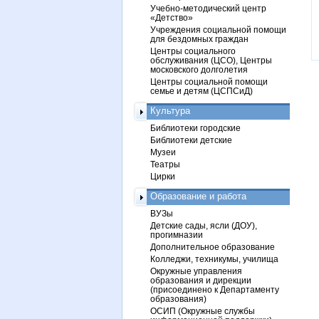
Учебно-методический центр
«Детство»
Учреждения социальной помощи
для бездомных граждан
Центры социального
обслуживания (ЦСО), Центры
московского долголетия
Центры социальной помощи
семье и детям (ЦСПСиД)
Культура
Библиотеки городские
Библиотеки детские
Музеи
Театры
Цирки
Образование и работа
ВУЗы
Детские сады, ясли (ДОУ),
прогимназии
Дополнительное образование
Колледжи, техникумы, училища
Окружные управления
образования и дирекции
(присоединено к Департаменту
образования)
ОСИП (Окружные службы