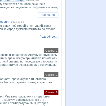
2026-03-24
му требуется плановое лечение в
ализацию в специальной цифровой системе,
Подробнее...
россиян
2024-12-06
 защитной мерой от ситуаций, когда
ся зампред думского комитета по охране
Подробнее...
Оценка: 0
оновне и Тепаносяну Артушу Андрушовичу
инику врачи всегда принимают, помогают и
отный специалист- всегда все расскажет и
в регистратуре очень хорошие сотрудницы,
Оценка: 0
арность врача акушер-гинеколога
ше бы таких врачей..И медсестре тоже
Оценка: 1
т. Мне кажется, врачи на перегонки
ть желтуху, рассказывая, что это
ришла с температурой 37,3, которая