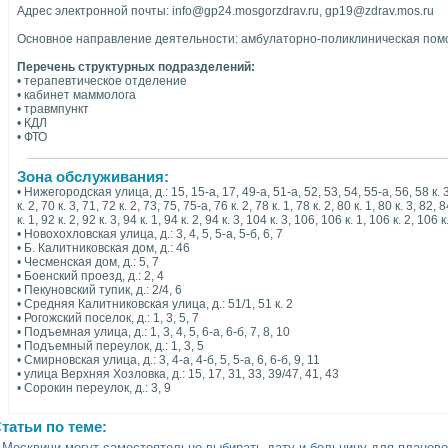
Адрес электронной почты: info@gp24.mosgorzdrav.ru, gp19@zdrav.mos.ru
Основное направление деятельности: амбулаторно-поликлиническая пом
Перечень структурных подразделений:
• терапевтическое отделение
• кабинет маммолога
• травмпункт
• КДЛ
• ФТО
Зона обслуживания:
• Нижегородская улица, д.: 15, 15-а, 17, 49-а, 51-а, 52, 53, 54, 55-а, 56, 58 к. 3,
к. 2, 70 к. 3, 71, 72 к. 2, 73, 75, 75-а, 76 к. 2, 78 к. 1, 78 к. 2, 80 к. 1, 80 к. 3, 82, 
к. 1, 92 к. 2, 92 к. 3, 94 к. 1, 94 к. 2, 94 к. 3, 104 к. 3, 106, 106 к. 1, 106 к. 2, 106 к
• Новохохловская улица, д.: 3, 4, 5, 5-а, 5-б, 6, 7
• Б. Калитниковская дом, д.: 46
• Чесменская дом, д.: 5, 7
• Боенский проезд, д.: 2, 4
• Пекуновский тупик, д.: 2/4, 6
• Средняя Калитниковская улица, д.: 51/1, 51 к. 2
• Рогожский поселок, д.: 1, 3, 5, 7
• Подъемная улица, д.: 1, 3, 4, 5, 6-а, 6-б, 7, 8, 10
• Подъемный переулок, д.: 1, 3, 5
• Смирновская улица, д.: 3, 4-а, 4-б, 5, 5-а, 6, 6-б, 9, 11
• улица Верхняя Хозловка, д.: 15, 17, 31, 33, 39/47, 41, 43
• Сорокин переулок, д.: 3, 9
татьи по теме:
Москвичи могут самостоятельно выбирать дату и больницу для планово