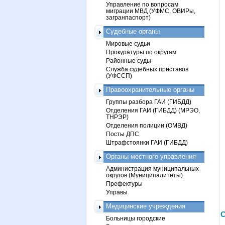
Управление по вопросам
миграции МВД (УФМС, ОВИРы,
загранпаспорт)
Судебные органы
Мировые судьи
Прокуратуры по округам
Районные суды
Служба судебных приставов
(УФССП)
Правоохранительные органы
Группы разбора ГАИ (ГИБДД)
Отделения ГАИ (ГИБДД) (МРЭО,
ТНРЭР)
Отделения полиции (ОМВД)
Посты ДПС
Штрафстоянки ГАИ (ГИБДД)
Органы местного управления
Администрация муниципальных
округов (Муниципалитеты)
Префектуры
Управы
Медицинские учреждения
С
Больницы городские