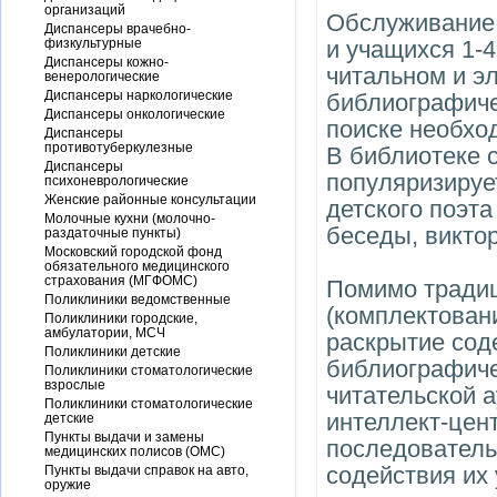
организаций
Обслуживание 
Диспансеры врачебно-
физкультурные
и учащихся 1-4
Диспансеры кожно-
читальном и э
венерологические
Диспансеры наркологические
библиографиче
Диспансеры онкологические
поиске необхо
Диспансеры
противотуберкулезные
В библиотеке с
Диспансеры
популяризируе
психоневрологические
Женские районные консультации
детского поэта
Молочные кухни (молочно-
беседы, викто
раздаточные пункты)
Московский городской фонд
обязательного медицинского
страхования (МГФОМС)
Помимо традиц
Поликлиники ведомственные
(комплектован
Поликлиники городские,
амбулатории, МСЧ
раскрытие сод
Поликлиники детские
библиографиче
Поликлиники стоматологические
взрослые
читательской 
Поликлиники стоматологические
интеллект-цен
детские
Пункты выдачи и замены
последователь
медицинских полисов (ОМС)
содействия их
Пункты выдачи справок на авто,
оружие