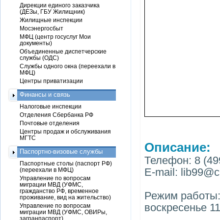
Дирекции единого заказчика
(ДЕЗы, ГБУ Жилищник)
Жилищные инспекции
Мосэнергосбыт
МФЦ (центр госуслуг Мои
документы)
Объединенные диспетчерские
службы (ОДС)
Службы одного окна (переехали в
МФЦ)
Центры приватизации
Финансы и связь
Налоговые инспекции
Отделения Сбербанка РФ
Почтовые отделения
Центры продаж и обслуживания
МГТС
Описание:
Паспортно-визовые службы
Телефон: 8 (49
Паспортные столы (паспорт РФ)
E-mail: lib99@c
(переехали в МФЦ)
Управление по вопросам
миграции МВД (УФМС,
гражданство РФ, временное
Режим работы: 
проживание, вид на жительство)
воскресенье 11
Управление по вопросам
миграции МВД (УФМС, ОВИРы,
загранпаспорт)