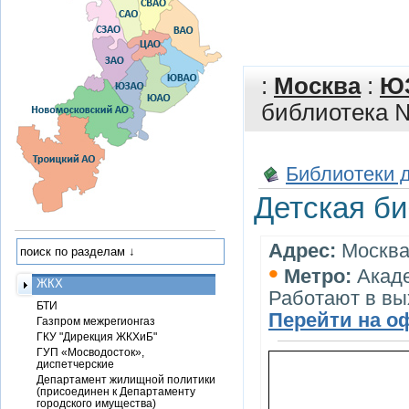
:
Москва
:
Ю
библиотека №
Библиотеки 
Детская би
Адрес:
Москва,
•
Метро:
Акад
ЖКХ
Работают в в
БТИ
Перейти на о
Газпром межрегионгаз
ГКУ "Дирекция ЖКХиБ"
ГУП «Мосводосток»,
диспетчерские
Департамент жилищной политики
(присоединен к Департаменту
городского имущества)