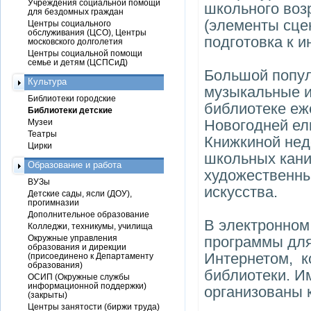
Учреждения социальной помощи
школьного возр
для бездомных граждан
(элементы сце
Центры социального
обслуживания (ЦСО), Центры
подготовка к и
московского долголетия
Центры социальной помощи
семье и детям (ЦСПСиД)
Большой попул
Культура
музыкальные и
Библиотеки городские
библиотеке еж
Библиотеки детские
Новогодней ел
Музеи
Театры
Книжкиной нед
Цирки
школьных кани
Образование и работа
художественны
ВУЗы
искусства.
Детские сады, ясли (ДОУ),
прогимназии
Дополнительное образование
В электронном
Колледжи, техникумы, училища
Окружные управления
программы для
образования и дирекции
Интернетом, к
(присоединено к Департаменту
образования)
библиотеки. Им
ОСИП (Окружные службы
информационной поддержки)
организованы 
(закрыты)
Центры занятости (биржи труда)