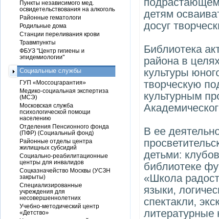
подрастающему
Пункты независимого мед.
освидетельствования на алкоголь
детям осваива
Районные гематологи
досуг творчес
Родильные дома
Станции переливания крови
Травмпункты
Библиотека ак
ФБУЗ "Центр гигиены и
эпидемиологии"
района в целя
культуры юног
Социальные службы
творческую п
ГУП «Моссоцгарантия»
Медико-социальная экспертиза
культурным пр
(МСЭ)
Академическог
Московская служба
психологической помощи
населению
Отделения Пенсионного фонда
В ее деятельно
(ПФР) (Социальный фонд)
просветительс
Районные отделы центра
жилищных субсидий
детьми: клубов
Социально-реабилитационные
центры для инвалидов
библиотеке фу
Соцказначейство Москвы (УСЗН
«Школа радост
закрыты)
Специализированные
языки, логичес
учреждения для
несовершеннолетних
спектакли, экс
Учебно-методический центр
литературные 
«Детство»