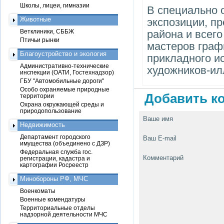
Школы, лицеи, гимназии
В специально 
Животные
экспозиции, п
Ветклиники, СББЖ
района и всег
Птичьи рынки
мастеров граф
Благоустройство и экология
прикладного и
Административно-технические
художников-ил
инспекции (ОАТИ, Гостехнадзор)
ГБУ "Автомобильные дороги"
Особо охраняемые природные
Добавить ко
территории
Охрана окружающей среды и
природопользование
Ваше имя
Недвижимость
Департамент городского
Ваш E-mail
имущества (объединено с ДЗР)
Федеральная служба гос.
Комментарий
регистрации, кадастра и
картографии Росреестр
Минобороны РФ, МЧС
Военкоматы
Военные комендатуры
Территориальные отделы
надзорной деятельности МЧС