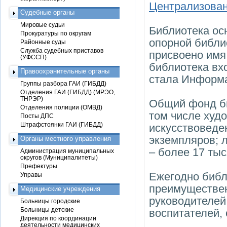
Централизова
Судебные органы
Мировые судьи
Библиотека осн
Прокуратуры по округам
опорной библи
Районные суды
Служба судебных приставов
присвоено имя
(УФССП)
библиотека вх
Правоохранительные органы
стала Информа
Группы разбора ГАИ (ГИБДД)
Отделения ГАИ (ГИБДД) (МРЭО,
ТНРЭР)
Общий фонд би
Отделения полиции (ОМВД)
том числе худ
Посты ДПС
Штрафстоянки ГАИ (ГИБДД)
искусствоведе
экземпляров; 
Органы местного управления
– более 17 тыс
Администрация муниципальных
округов (Муниципалитеты)
Префектуры
Ежегодно библ
Управы
преимуществен
Медицинские учреждения
руководителей 
Больницы городские
Больницы детские
воспитателей, 
Дирекция по координации
деятельности медицинских