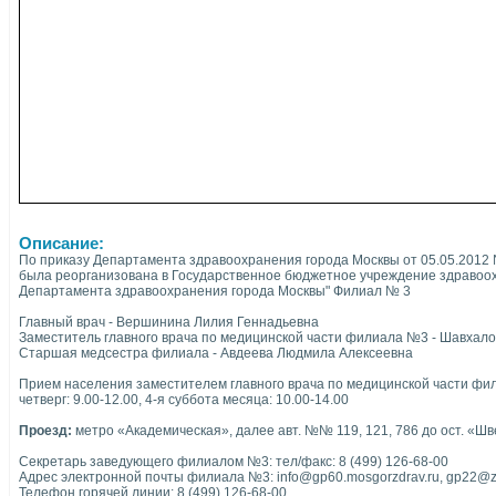
Описание:
По приказу Департамента здравоохранения города Москвы от 05.05.2012
была реорганизована в Государственное бюджетное учреждение здравоо
Департамента здравоохранения города Москвы" Филиал № 3
Главный врач - Вершинина Лилия Геннадьевна
Заместитель главного врача по медицинской части филиала №3 - Шавхал
Старшая медсестра филиала - Авдеева Людмила Алексеевна
Прием населения заместителем главного врача по медицинской части фил
четверг: 9.00-12.00, 4-я суббота месяца: 10.00-14.00
Проезд:
метро «Академическая», далее авт. №№ 119, 121, 786 до ост. «Ш
Секретарь заведующего филиалом №3: тел/факс: 8 (499) 126-68-00
Адрес электронной почты филиала №3: info@gp60.mosgorzdrav.ru, gp22@z
Телефон горячей линии: 8 (499) 126-68-00