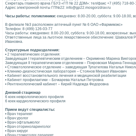
Секретарь главного врача ГБУЗ «ГП № 22 ДЗМ»: тел/факс +7 (495) 718-80-
Адрес электронной почты ГП№22: info@gp22.mosgorzdrav.ru
Часы работы: поликлиники:
ежедневно: 8.00-20.00, суббота: 9.00-18.00, в
В филиале №3 расположен аптечный пункт № 6 ОАО «Фармимэкс»
Телефон: 8 (499) 126-03-77
Часы работы: ежедневно: 8.00-20.00, суббота: 9.00-18.00, воскресенье: вы
Ответственные лица за льготное лекарственное обеспечение: Шавхалов 
Ивановна.
Структурные подразделения:
• 2 терапевтических отделения:
Заведующая I терапевтическим отделением – Охрименко Марина Викторо
Заведующая II терапевтическим отделением – Покровская Марина Геннад
• Стоматологическое отделение – заведующая Тупатилова Наталья Никол
• Клинико-диагностическая лаборатория – Стоянов Михаил Иванович
• Кабинет восстановительного лечения и медицинской реабилитации
• Кабинет профилактики – Бочкарева Наталья Петровна
• Рентгенологический кабинет – Кирий Надежда Федоровна
Дневной стационар
6 коек неврологического профиля
6 коек кардиологического профиля
Прием ведут специалисты:
• Врач терапевт
• Врач уролог
• Врач офтальмолог
• Врач оториноларинголог
• Врач хирург
• Врач стоматолог-терапевт