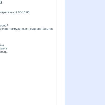
11
оскресенье: 9.00-16.00
ходной
Руслан Нажмудинович, Умарова Татьяна
вна
ьевна
аевна