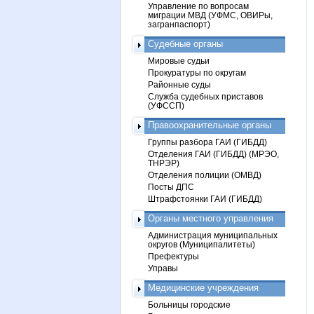
Управление по вопросам
миграции МВД (УФМС, ОВИРы,
загранпаспорт)
Судебные органы
Мировые судьи
Прокуратуры по округам
Районные суды
Служба судебных приставов
(УФССП)
Правоохранительные органы
Группы разбора ГАИ (ГИБДД)
Отделения ГАИ (ГИБДД) (МРЭО,
ТНРЭР)
Отделения полиции (ОМВД)
Посты ДПС
Штрафстоянки ГАИ (ГИБДД)
Органы местного управления
Администрация муниципальных
округов (Муниципалитеты)
Префектуры
Управы
Медицинские учреждения
Больницы городские