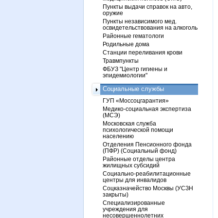
Пункты выдачи справок на авто,
оружие
Пункты независимого мед.
освидетельствования на алкоголь
Районные гематологи
Родильные дома
Станции переливания крови
Травмпункты
ФБУЗ "Центр гигиены и
эпидемиологии"
Социальные службы
ГУП «Моссоцгарантия»
Медико-социальная экспертиза
(МСЭ)
Московская служба
психологической помощи
населению
Отделения Пенсионного фонда
(ПФР) (Социальный фонд)
Районные отделы центра
жилищных субсидий
Социально-реабилитационные
центры для инвалидов
Соцказначейство Москвы (УСЗН
закрыты)
Специализированные
учреждения для
несовершеннолетних