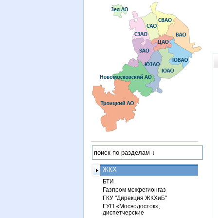
ЖКХ
БТИ
Газпром межрегионгаз
ГКУ "Дирекция ЖКХиБ"
ГУП «Мосводосток»,
диспетчерские