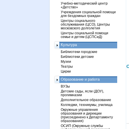
Учебно-методический центр
«Детство»
Учреждения социальной помощи
для бездомных граждан
Центры социального
обслуживания (ЦСО), Центры
московского долголетия
Центры социальной помощи
семье и детям (ЦСПСиД)
Культура
Библиотеки городские
Библиотеки детские
Музеи
С
Театры
Цирки
Образование и работа
ВУЗы
Детские сады, ясли (ДОУ),
прогимназии
Дополнительное образование
Колледжи, техникумы, училища
Окружные управления
образования и дирекции
(присоединено к Департаменту
образования)
ОСИП (Окружные службы