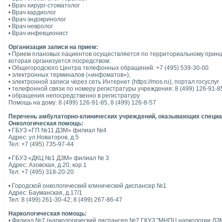
• Врач хирург-стоматолог
• Врач кардиолог
• Врач эндокринолог
• Врач невролог
• Врач инфекционист
Организация записи на прием:
• Прием плановых пациентов осуществляется по территориальному принц
которая организуется посредством:
• Общегородского Центра телефонных обращений: +7 (495) 539-30-00
• электронных терминалов («инфоматов»);
• электронной записи через сеть Интернет (https://mos.ru), портал госуслуг
• телефонной связи по номеру регистратуры учреждения: 8 (499) 126-91-8
• обращения непосредственно в регистратуру
Помощь на дому: 8 (499) 126-91-85, 8 (499) 126-8-57
Перечень амбулаторно-клинических учреждений, оказывающих специ
Онкологическая помощь:
• ГБУЗ «ГП №11 ДЗМ» филиал №4
Адрес: ул.Новаторов, д.5
Тел: +7 (495) 735-97-44
• ГБУЗ «ДКЦ №1 ДЗМ» филиал № 3
Адрес: Азовская, д.20, кор.1
Тел: +7 (495) 318-20-20
• Городской онкологический клинический диспансер №1
Адрес: Бауманская, д.17/1
Тел: 8 (499) 261-30-42; 8 (499) 267-86-47
Наркологическая помощь:
• Филиал №7 (наркологический диспансер №7 ГКУЗ "МНПЦ наркологии ДЗ