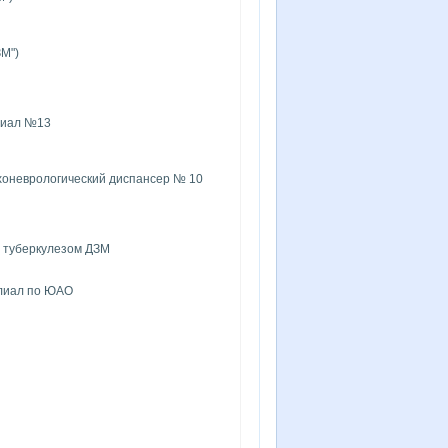
М")
илиал №13
хоневрологический диспансер № 10
 туберкулезом ДЗМ
илиал по ЮАО