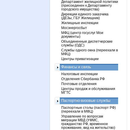
Департамент жилищной политики
(присоединен к Департаменту
городского имущества)
Дирекции единого заказчика
(ДЕЗы, ГБУ Жилищник)
Жилищные инспекции
Мосэнергосбыт
МФЦ (центр госуслуг Мои
документы)
Объединенные диспетчерские
службы (ОДС)
Службы одного окна (переехали в
МФЦ)
Центры приватизации
Финансы и связь
Налоговые инспекции
Отделения Сбербанка РФ
Почтовые отделения
Центры продаж и обслуживания
МГТС
Паспортно-визовые службы
Паспортные столы (паспорт РФ)
(переехали в МФЦ)
Управление по вопросам
миграции МВД (УФМС,
гражданство РФ, временное
проживание, вид на жительство)