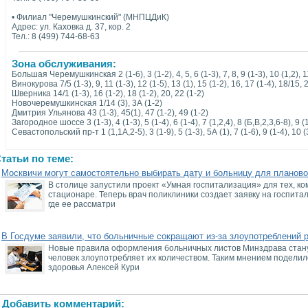
• Филиал "Черемушкинский" (МНПЦДиК)
Адрес: ул. Каховка д. 37, кор. 2
Тел.: 8 (499) 744-68-63
Зона обслуживания:
Большая Черемушкинская 2 (1-6), 3 (1-2), 4, 5, 6 (1-3), 7, 8, 9 (1-3), 10 (1,2), 11
Винокурова 7/5 (1-3), 9, 11 (1-3), 12 (1-5), 13 (1), 15 (1-2), 16, 17 (1-4), 18/15, 2
Шверника 14/1 (1-3), 16 (1-2), 18 (1-2), 20, 22 (1-2)
Новочеремушкинская 1/14 (3), 3А (1-2)
Дмитрия Ульянова 43 (1-3), 45(1), 47 (1-2), 49 (1-2)
Загородное шоссе 3 (1-3), 4 (1-3), 5 (1-4), 6 (1-4), 7 (1,2,4), 8 (Б,В,2,3,6-8), 9 (1
Севастопольский пр-т 1 (1,1А,2-5), 3 (1-9), 5 (1-3), 5А (1), 7 (1-6), 9 (1-4), 10 (3
татьи по теме:
Москвичи могут самостоятельно выбирать дату и больницу для планово
В столице запустили проект «Умная госпитализация» для тех, ко
стационаре. Теперь врач поликлиники создает заявку на госпит
где ее рассматри
В Госдуме заявили, что больничные сокращают из-за злоупотреблений 
Новые правила оформления больничных листов Минздрава станут
человек злоупотребляет их количеством. Таким мнением поделил
здоровья Алексей Кури
Добавить комментарий: