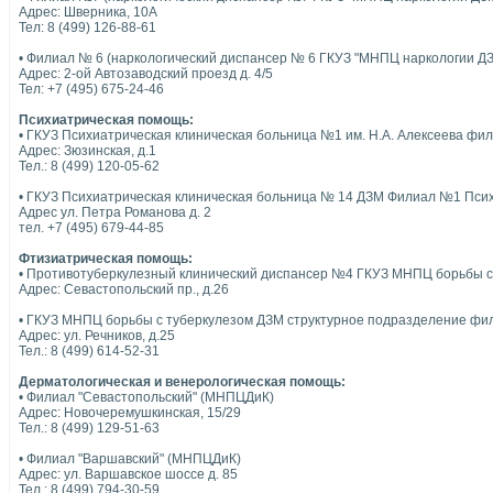
Адрес: Шверника, 10А
Тел: 8 (499) 126-88-61
• Филиал № 6 (наркологический диспансер № 6 ГКУЗ "МНПЦ наркологии ДЗ
Адрес: 2-ой Автозаводский проезд д. 4/5
Тел: +7 (495) 675-24-46
Психиатрическая помощь:
• ГКУЗ Психиатрическая клиническая больница №1 им. Н.А. Алексеева ф
Адрес: Зюзинская, д.1
Тел.: 8 (499) 120-05-62
• ГКУЗ Психиатрическая клиническая больница № 14 ДЗМ Филиал №1 Пси
Адрес ул. Петра Романова д. 2
тел. +7 (495) 679-44-85
Фтизиатрическая помощь:
• Противотуберкулезный клинический диспансер №4 ГКУЗ МНПЦ борьбы с
Адрес: Севастопольский пр., д.26
• ГКУЗ МНПЦ борьбы с туберкулезом ДЗМ структурное подразделение ф
Адрес: ул. Речников, д.25
Тел.: 8 (499) 614-52-31
Дерматологическая и венерологическая помощь:
• Филиал "Севастопольский" (МНПЦДиК)
Адрес: Новочеремушкинская, 15/29
Тел.: 8 (499) 129-51-63
• Филиал "Варшавский" (МНПЦДиК)
Адрес: ул. Варшавское шоссе д. 85
Тел.: 8 (499) 794-30-59