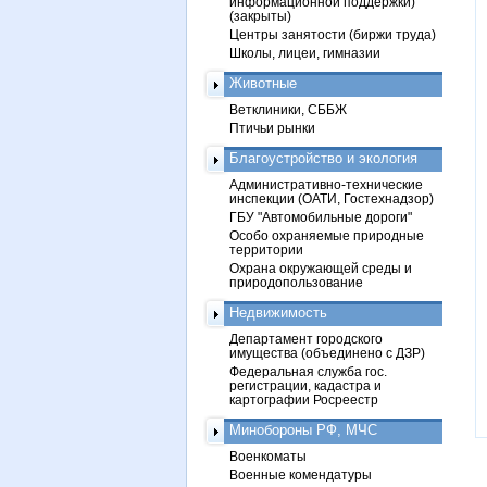
информационной поддержки)
(закрыты)
Центры занятости (биржи труда)
Школы, лицеи, гимназии
Животные
Ветклиники, СББЖ
Птичьи рынки
Благоустройство и экология
Административно-технические
инспекции (ОАТИ, Гостехнадзор)
ГБУ "Автомобильные дороги"
Особо охраняемые природные
территории
Охрана окружающей среды и
природопользование
Недвижимость
Департамент городского
имущества (объединено с ДЗР)
Федеральная служба гос.
регистрации, кадастра и
картографии Росреестр
Минобороны РФ, МЧС
Военкоматы
Военные комендатуры