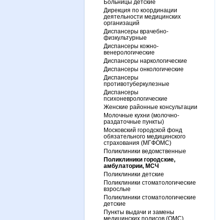
Больницы детские
Дирекция по координации
деятельности медицинских
организаций
Диспансеры врачебно-
физкультурные
Диспансеры кожно-
венерологические
Диспансеры наркологические
Диспансеры онкологические
Диспансеры
противотуберкулезные
Диспансеры
психоневрологические
Женские районные консультации
Молочные кухни (молочно-
раздаточные пункты)
Московский городской фонд
обязательного медицинского
страхования (МГФОМС)
Поликлиники ведомственные
Поликлиники городские,
амбулатории, МСЧ
Поликлиники детские
Поликлиники стоматологические
взрослые
Поликлиники стоматологические
детские
Пункты выдачи и замены
медицинских полисов (ОМС)