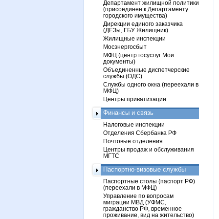
Департамент жилищной политики
(присоединен к Департаменту
городского имущества)
Дирекции единого заказчика
(ДЕЗы, ГБУ Жилищник)
Жилищные инспекции
Мосэнергосбыт
МФЦ (центр госуслуг Мои
документы)
Объединенные диспетчерские
службы (ОДС)
Службы одного окна (переехали в
МФЦ)
Центры приватизации
Финансы и связь
Налоговые инспекции
Отделения Сбербанка РФ
Почтовые отделения
Центры продаж и обслуживания
МГТС
Паспортно-визовые службы
Паспортные столы (паспорт РФ)
(переехали в МФЦ)
Управление по вопросам
миграции МВД (УФМС,
гражданство РФ, временное
проживание, вид на жительство)