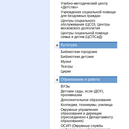
Учебно-методический центр
«Детство»
Учреждения социальной помощи
для бездомных граждан
Центры социального
обслуживания (ЦСО), Центры
московского долголетия
Центры социальной помощи
семье и детям (ЦСПСиД)
Культура
Библиотеки городские
Библиотеки детские
Музеи
Театры
Цирки
Образование и работа
ВУЗы
Детские сады, ясли (ДОУ),
прогимназии
Дополнительное образование
Колледжи, техникумы, училища
Окружные управления
образования и дирекции
(присоединено к Департаменту
образования)
ОСИП (Окружные службы