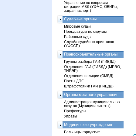
Управление по вопросам
миграции МВД (УФМС, ОВИРы,
загранпаспорт)
Судебные органы
Мировые судьи
Прокуратуры по округам
Районные суды
Служба судебных приставов
(УФССП)
Правоохранительные органы
Группы разбора ГАИ (ГИБДД)
Отделения ГАИ (ГИБДД) (МРЭО,
ТНРЭР)
Отделения полиции (ОМВД)
Посты ДПС
Штрафстоянки ГАИ (ГИБДД)
Органы местного управления
Администрация муниципальных
округов (Муниципалитеты)
Префектуры
Управы
Медицинские учреждения
Больницы городские