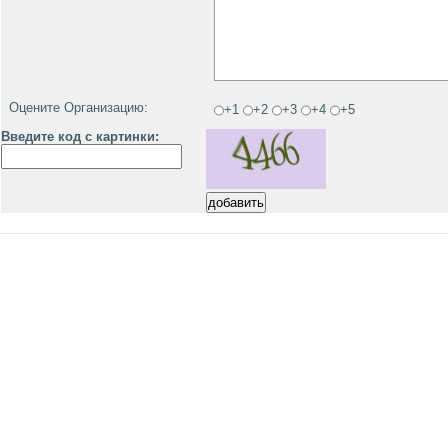
Оцените Организацию:
+1
+2
+3
+4
+5
Введите код с картинки: