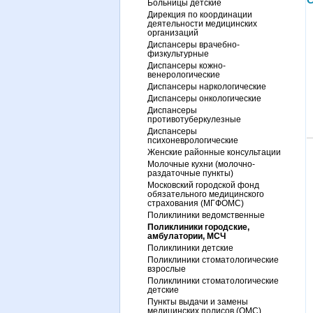
С
Больницы детские
Дирекция по координации
деятельности медицинских
организаций
Диспансеры врачебно-
физкультурные
Диспансеры кожно-
венерологические
Диспансеры наркологические
Диспансеры онкологические
Диспансеры
противотуберкулезные
Диспансеры
психоневрологические
Женские районные консультации
Молочные кухни (молочно-
раздаточные пункты)
Московский городской фонд
обязательного медицинского
страхования (МГФОМС)
Поликлиники ведомственные
Поликлиники городские,
амбулатории, МСЧ
Поликлиники детские
Поликлиники стоматологические
взрослые
Поликлиники стоматологические
детские
Пункты выдачи и замены
медицинских полисов (ОМС)