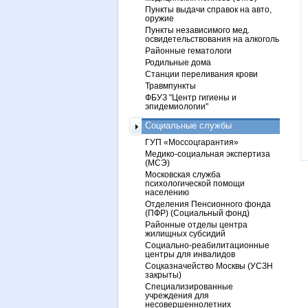
Пункты выдачи справок на авто,
оружие
Пункты независимого мед.
освидетельствования на алкоголь
Районные гематологи
Родильные дома
Станции переливания крови
Травмпункты
ФБУЗ "Центр гигиены и
эпидемиологии"
Социальные службы
ГУП «Моссоцгарантия»
Медико-социальная экспертиза
(МСЭ)
Московская служба
психологической помощи
населению
Отделения Пенсионного фонда
(ПФР) (Социальный фонд)
Районные отделы центра
жилищных субсидий
Социально-реабилитационные
центры для инвалидов
Соцказначейство Москвы (УСЗН
закрыты)
Специализированные
учреждения для
несовершеннолетних