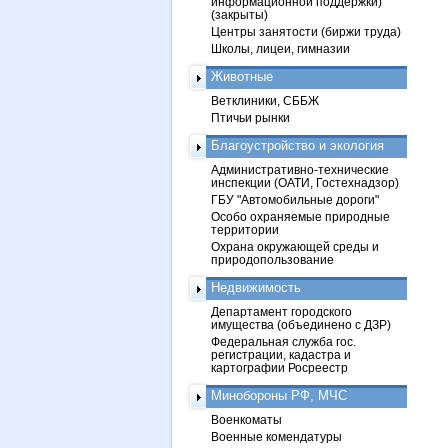
информационной поддержки)
(закрыты)
Центры занятости (биржи труда)
Школы, лицеи, гимназии
Животные
Ветклиники, СББЖ
Птичьи рынки
Благоустройство и экология
Административно-технические
инспекции (ОАТИ, Гостехнадзор)
ГБУ "Автомобильные дороги"
Особо охраняемые природные
территории
Охрана окружающей среды и
природопользование
Недвижимость
Департамент городского
имущества (объединено с ДЗР)
Федеральная служба гос.
регистрации, кадастра и
картографии Росреестр
Минобороны РФ, МЧС
Военкоматы
Военные комендатуры