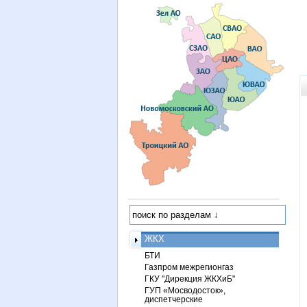
ЖКХ
БТИ
Газпром межрегионгаз
ГКУ "Дирекция ЖКХиБ"
ГУП «Мосводосток»,
диспетчерские