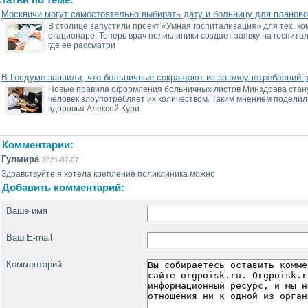
татьи по теме:
Москвичи могут самостоятельно выбирать дату и больницу для планово
В столице запустили проект «Умная госпитализация» для тех, ко
стационаре. Теперь врач поликлиники создает заявку на госпит
где ее рассматри
В Госдуме заявили, что больничные сокращают из-за злоупотреблений 
Новые правила оформления больничных листов Минздрава станут
человек злоупотребляет их количеством. Таким мнением поделил
здоровья Алексей Кури
Комментарии:
Гулмира
2021-07-07
Здравствуйте я хотела крепление поликлиника можно
Добавить комментарий:
Ваше имя
Ваш E-mail
Комментарий