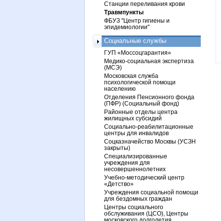
Станции переливания крови
Травмпункты
ФБУЗ "Центр гигиены и
эпидемиологии"
Социальные службы
ГУП «Моссоцгарантия»
Медико-социальная экспертиза
(МСЭ)
Московская служба
психологической помощи
населению
Отделения Пенсионного фонда
(ПФР) (Социальный фонд)
Районные отделы центра
жилищных субсидий
Социально-реабилитационные
центры для инвалидов
Соцказначейство Москвы (УСЗН
закрыты)
Специализированные
учреждения для
несовершеннолетних
Учебно-методический центр
«Детство»
Учреждения социальной помощи
для бездомных граждан
Центры социального
обслуживания (ЦСО), Центры
московского долголетия