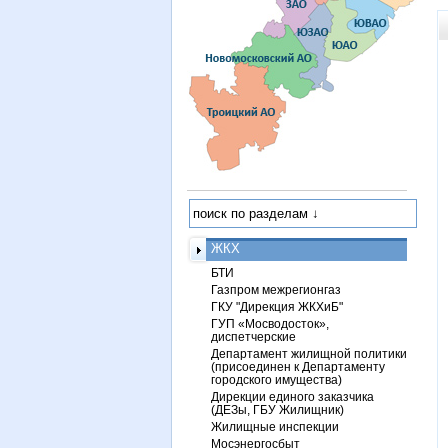
ЖКХ
БТИ
Газпром межрегионгаз
ГКУ "Дирекция ЖКХиБ"
ГУП «Мосводосток»,
диспетчерские
Департамент жилищной политики
(присоединен к Департаменту
городского имущества)
Дирекции единого заказчика
(ДЕЗы, ГБУ Жилищник)
Жилищные инспекции
Мосэнергосбыт