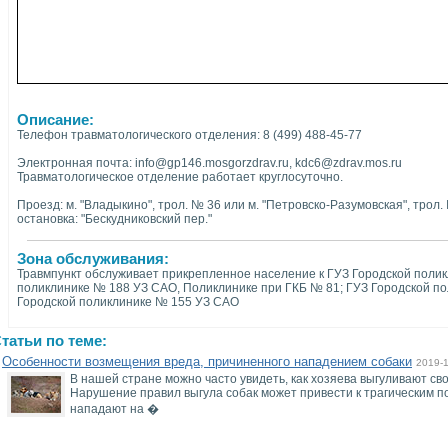
Описание:
Телефон травматологического отделения: 8 (499) 488-45-77
Электронная почта: info@gp146.mosgorzdrav.ru, kdc6@zdrav.mos.ru
Травматологическое отделение работает круглосуточно.
Проезд: м. "Владыкино", трол. № 36 или м. "Петровско-Разумовская", трол.
остановка: "Бескудниковский пер."
Зона обслуживания:
Травмпункт обслуживает прикрепленное население к ГУЗ Городской поли
поликлинике № 188 УЗ САО, Поликлинике при ГКБ № 81; ГУЗ Городской п
Городской поликлинике № 155 УЗ САО
татьи по теме:
Особенности возмещения вреда, причиненного нападением собаки
2019-
В нашей стране можно часто увидеть, как хозяева выгуливают св
Нарушение правил выгула собак может привести к трагическим по
нападают на �