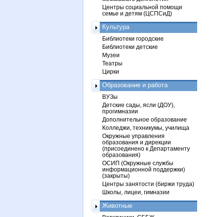
Центры социальной помощи
семье и детям (ЦСПСиД)
Культура
Библиотеки городские
Библиотеки детские
Музеи
Театры
Цирки
Образование и работа
ВУЗы
Детские сады, ясли (ДОУ),
прогимназии
Дополнительное образование
Колледжи, техникумы, училища
Окружные управления
образования и дирекции
(присоединено к Департаменту
образования)
ОСИП (Окружные службы
информационной поддержки)
(закрыты)
Центры занятости (биржи труда)
Школы, лицеи, гимназии
Животные