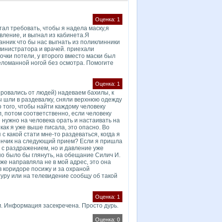
Оценка: 1
тал требовать, чтобы я надела маску,я
явление, и выгнал из кабинета.Я
анник что бы нас выгнать из поликлинники
министратора и врачей. приехали
 очки потели, у второго вместо маски был
реломанной ногой без осмотра. Помогите
Оценка: 1
ировались от людей) надеваем бахилы, к
ы шли в раздевалку, сняли верхнюю одежду
о того, чтобы найти каждому человеку
, потом соответственно, если человеку
не нужно на человека орать и настаивать на
как я уже выше писала, это опасно. Во
с какой стати мне-то раздеваться, когда я
лончик на следующий прием? Если я пришла
 с раздражением, но и давление уже
о было бы глянуть, на обещание Силич И.
уже направляла не в мой адрес, это она
 в коридоре посижу и за охраной
атуру или на телевидение сообщу об такой
Оценка: 1
ём. Информация засекречена. Просто дурь.
Оценка: 0