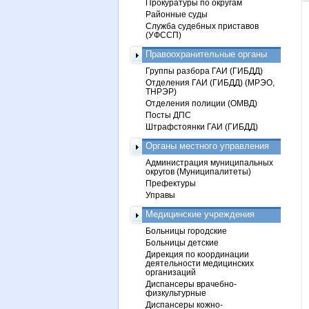
Прокуратуры по округам
Районные суды
Служба судебных приставов
(УФССП)
Правоохранительные органы
Группы разбора ГАИ (ГИБДД)
Отделения ГАИ (ГИБДД) (МРЭО,
ТНРЭР)
Отделения полиции (ОМВД)
Посты ДПС
Штрафстоянки ГАИ (ГИБДД)
Органы местного управления
Администрация муниципальных
округов (Муниципалитеты)
Префектуры
Управы
Медицинские учреждения
Больницы городские
Больницы детские
Дирекция по координации
деятельности медицинских
организаций
Диспансеры врачебно-
физкультурные
Диспансеры кожно-