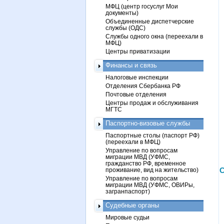
МФЦ (центр госуслуг Мои
документы)
Объединенные диспетчерские
службы (ОДС)
Службы одного окна (переехали в
МФЦ)
Центры приватизации
Финансы и связь
Налоговые инспекции
Отделения Сбербанка РФ
Почтовые отделения
Центры продаж и обслуживания
МГТС
Паспортно-визовые службы
Паспортные столы (паспорт РФ)
(переехали в МФЦ)
Управление по вопросам
миграции МВД (УФМС,
гражданство РФ, временное
проживание, вид на жительство)
С
Управление по вопросам
миграции МВД (УФМС, ОВИРы,
загранпаспорт)
Судебные органы
Мировые судьи