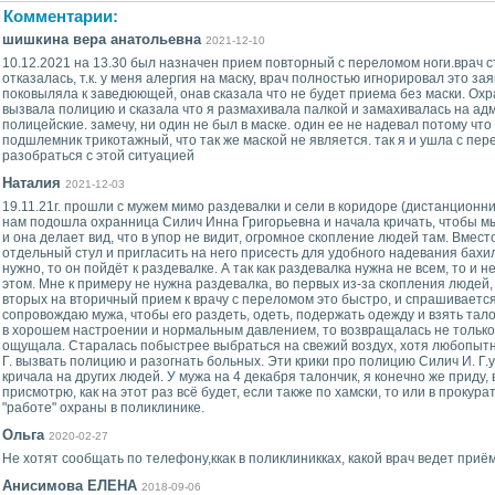
Комментарии:
шишкина вера анатольевна
2021-12-10
10.12.2021 на 13.30 был назначен прием повторный с переломом ноги.врач с
отказалась, т.к. у меня алергия на маску, врач полностью игнорировал это за
поковыляла к заведюющей, онав сказала что не будет приема без маски. Охр
вызвала полицию и сказала что я размахивала палкой и замахивалась на ад
полицейские. замечу, ни один не был в маске. один ее не надевал потому что
подшлемник трикотажный, что так же маской не является. так я и ушла с пе
разобраться с этой ситуацией
Наталия
2021-12-03
19.11.21г. прошли с мужем мимо раздевалки и сели в коридоре (дистанционн
нам подошла охранница Силич Инна Григорьевна и начала кричать, чтобы м
и она делает вид, что в упор не видит, огромное скопление людей там. Вмест
отдельный стул и пригласить на него присесть для удобного надевания бахил
нужно, то он пойдёт к раздевалке. А так как раздевалка нужна не всем, то и 
этом. Мне к примеру не нужна раздевалка, во первых из-за скопления людей, 
вторых на вторичный прием к врачу с переломом это быстро, и спрашивается 
сопровождаю мужа, чтобы его раздеть, одеть, подержать одежду и взять та
в хорошем настроении и нормальным давлением, то возвращалась не только
ощущала. Старалась побыстрее выбраться на свежий воздух, хотя любопытн
Г. вызвать полицию и разогнать больных. Эти крики про полицию Силич И. Г.
кричала на других людей. У мужа на 4 декабря талончик, я конечно же приду,
присмотрю, как на этот раз всё будет, если также по хамски, то или в прокур
"работе" охраны в поликлинике.
Ольга
2020-02-27
Не хотят сообщать по телефону,ккак в поликлиникках, какой врач ведет при
Анисимова ЕЛЕНА
2018-09-06