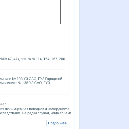
 №№ 47, 47к, авт. №№ 114, 154, 167, 206
клинике № 193 УЗ САО, ГУЗ Городской
оликлинике № 138 УЗ САО; ГУЗ
10-20
оих любимцев без поводков и намордников.
следствиям. Не редки случаи, когда собаки
Подробнее...