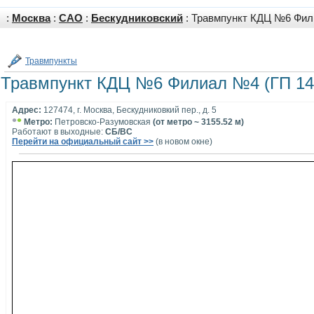
:
Москва
:
САО
:
Бескудниковский
: Травмпункт КДЦ №6 Фил
Травмпункты
Травмпункт КДЦ №6 Филиал №4 (ГП 14
Адрес:
127474, г. Москва, Бескудниковкий пер., д. 5
•
•
Метро:
Петровско-Разумовская
(от метро ~ 3155.52 м)
Работают в выходные:
СБ/ВС
Перейти на официальный сайт >>
(в новом окне)