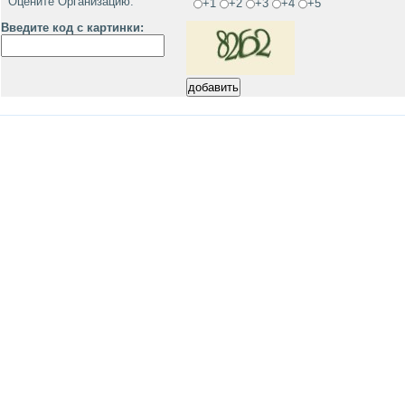
Оцените Организацию:
+1
+2
+3
+4
+5
Введите код с картинки: