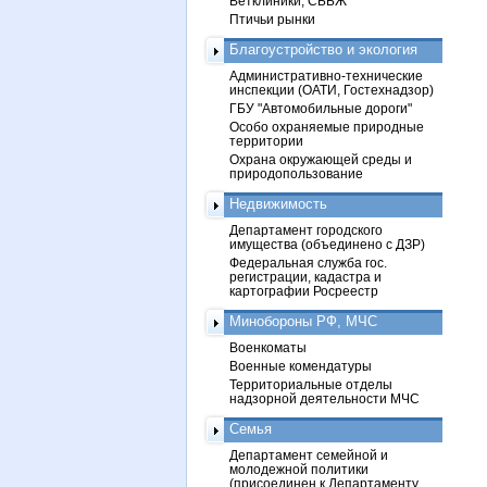
Ветклиники, СББЖ
Птичьи рынки
Благоустройство и экология
Административно-технические
инспекции (ОАТИ, Гостехнадзор)
ГБУ "Автомобильные дороги"
Особо охраняемые природные
территории
Охрана окружающей среды и
природопользование
Недвижимость
Департамент городского
имущества (объединено с ДЗР)
Федеральная служба гос.
регистрации, кадастра и
картографии Росреестр
Минобороны РФ, МЧС
Военкоматы
Военные комендатуры
Территориальные отделы
надзорной деятельности МЧС
Семья
Департамент семейной и
молодежной политики
(присоединен к Департаменту