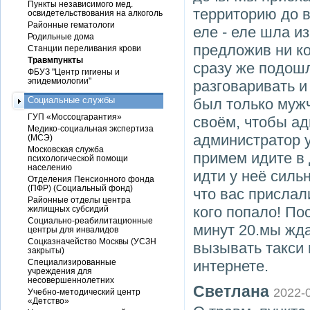
Пункты независимого мед.
территорию до 
освидетельствования на алкоголь
Районные гематологи
еле - еле шла и
Родильные дома
предложив ни ко
Станции переливания крови
Травмпункты
сразу же подошл
ФБУЗ "Центр гигиены и
эпидемиологии"
разговаривать и
Социальные службы
был только мужч
ГУП «Моссоцгарантия»
своём, чтобы а
Медико-социальная экспертиза
администратор у
(МСЭ)
Московская служба
примем идите в 
психологической помощи
населению
идти у неё силь
Отделения Пенсионного фонда
(ПФР) (Социальный фонд)
что вас прислал
Районные отделы центра
кого попало! По
жилищных субсидий
Социально-реабилитационные
минут 20.мы жд
центры для инвалидов
Соцказначейство Москвы (УСЗН
вызывать такси 
закрыты)
Специализированные
интернете.
учреждения для
несовершеннолетних
Светлана
2022-
Учебно-методический центр
«Детство»