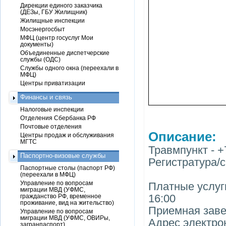
Дирекции единого заказчика
(ДЕЗы, ГБУ Жилищник)
Жилищные инспекции
Мосэнергосбыт
МФЦ (центр госуслуг Мои
документы)
Объединенные диспетчерские
службы (ОДС)
Службы одного окна (переехали в
МФЦ)
Центры приватизации
Финансы и связь
Налоговые инспекции
Отделения Сбербанка РФ
Почтовые отделения
Описание:
Центры продаж и обслуживания
МГТС
Травмпункт - +
Паспортно-визовые службы
Регистратура/с
Паспортные столы (паспорт РФ)
(переехали в МФЦ)
Управление по вопросам
Платные услуги 
миграции МВД (УФМС,
16:00
гражданство РФ, временное
проживание, вид на жительство)
Приемная заве
Управление по вопросам
миграции МВД (УФМС, ОВИРы,
Адрес электро
загранпаспорт)