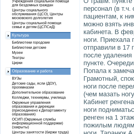
О травм. пункте 
Учреждения социальной помощи
для бездомных граждан
персонал (в т.ч.
Центры социального
обслуживания (ЦСО), Центры
пациентам, к н
московского долголетия
можно взять инв
Центры социальной помощи
семье и детям (ЦСПСиД)
кабинета. В фев
Культура
ноги. Приехала 
Библиотеки городские
отправили в 17 
Библиотеки детские
Музеи
после удаления 
Театры
пункте. Очереди
Цирки
Попала к замеча
Образование и работа
Грамотный, спок
ВУЗы
Детские сады, ясли (ДОУ),
ноги после пере
прогимназии
Дополнительное образование
(чем мазать ног
Колледжи, техникумы, училища
Кабинет ренгена
Окружные управления
образования и дирекции
ноги подниматьс
(присоединено к Департаменту
образования)
ренген на 1 эта
ОСИП (Окружные службы
информационной поддержки)
пожилым людям. 
(закрыты)
ноги. Таранюк А
Центры занятости (биржи труда)