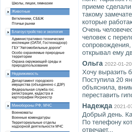
Школы, лицеи, гимназии
приеме сделали 
Животные
такому замечате
Ветклиники, СББЖ
которые работа
Птичьи рынки
Очень человече
Благоустройство и экология
человек с перел
Административно-технические
инспекции (ОАТИ, Гостехнадзор)
сопровождения, 
ГБУ "Автомобильные дороги"
открывал ему дв
Особо охраняемые природные
территории
Охрана окружающей среды и
Ольга
2022-01-20
природопользование
Хочу выразить б
Недвижимость
Поступила 20 ян
Департамент городского
имущества (объединено с ДЗР)
объяснила, вним
Федеральная служба гос.
регистрации, кадастра и
переставить гип
картографии Росреестр
Надежда
Минобороны РФ, МЧС
2021-0
Военкоматы
Добрый день. Ка
Военные комендатуры
По телефону кот
Территориальные отделы
надзорной деятельности МЧС
отвечает...