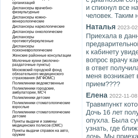
организаций
и спихнул все н
Диспансеры врачебно-
физкультурные
человек. Таким 
Диспансеры кожно-
венерологические
Наталья
Диспансеры наркологические
2023-02
Диспансеры онкологические
Приехала в дан
Диспансеры
противотуберкулезные
предварительной
Диспансеры
психоневрологические
к кабинету увид
Женские районные консультации
вопрос врачу ка
Молочные кухни (молочно-
раздаточные пункты)
в ответ получи
Московский городской фонд
обязательного медицинского
меня возникает 
страхования (МГФОМС)
прием????
Поликлиники ведомственные
Поликлиники городские,
амбулатории, МСЧ
Елена
2022-11-08
Поликлиники детские
Травмпункт кот
Поликлиники стоматологические
взрослые
Дочь 16 лет пол
Поликлиники стоматологические
детские
опухла. Была су
Пункты выдачи и замены
медицинских полисов (ОМС)
узнать, где бли
Пункты выдачи справок на авто,
оружие
дочь. Мы приеха