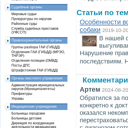
Судебные органы
Статьи по тем
Мировые судьи
Прокуратуры по округам
Особенности в
Районные суды
собаки
Служба судебных приставов
2019-10-2
(УФССП)
В нашей с
Правоохранительные органы
выгулива
Группы разбора ГАИ (ГИБДД)
Нарушение прави
Отделения ГАИ (ГИБДД) (МРЭО,
ТНРЭР)
последствиям. Н
Отделения полиции (ОМВД)
Посты ДПС
Штрафстоянки ГАИ (ГИБДД)
Органы местного управления
Комментари
Администрация муниципальных
Артем
округов (Муниципалитеты)
2024-08-2
Префектуры
Обратился за п
Управы
конкретно к док
Медицинские учреждения
оказался некомп
Больницы городские
Больницы детские
перестраховатьс
Дирекция по координации
с диагнозом сот
деятельности медицинских