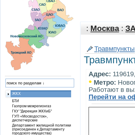
:
Москва
:
З
Травмпункты
Травмпунк
Адрес:
119619,
•
Метро:
Ново
Работают в в
ЖКХ
Перейти на о
БТИ
Газпром межрегионгаз
ГКУ "Дирекция ЖКХиБ"
ГУП «Мосводосток»,
диспетчерские
Департамент жилищной политики
(присоединен к Департаменту
городского имущества)