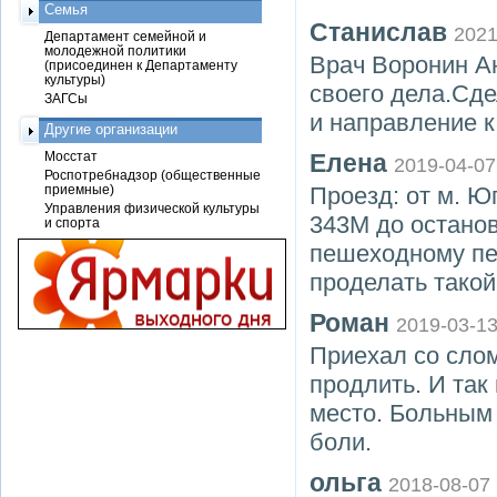
Семья
Станислав
2021
Департамент семейной и
молодежной политики
Врач Воронин А
(присоединен к Департаменту
культуры)
своего дела.Сде
ЗАГСы
и направление 
Другие организации
Мосстат
Елена
2019-04-07
Роспотребнадзор (общественные
приемные)
Проезд: от м. Ю
Управления физической культуры
343М до останов
и спорта
пешеходному пе
проделать такой
Роман
2019-03-1
Приехал со сло
продлить. И так
место. Больным 
боли.
ольга
2018-08-07