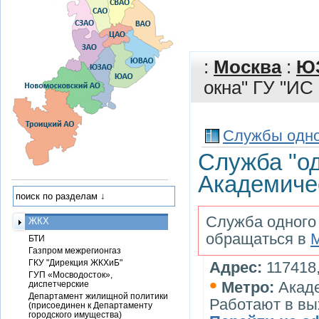
:
Москва
:
Ю
окна" ГУ "И
Службы одно
Служба "од
Академиче
Служба одного 
ЖКХ
обращаться в
БТИ
Газпром межрегионгаз
ГКУ "Дирекция ЖКХиБ"
Адрес:
117418,
ГУП «Мосводосток»,
•
Метро:
Акад
диспетчерские
Департамент жилищной политики
Работают в в
(присоединен к Департаменту
городского имущества)