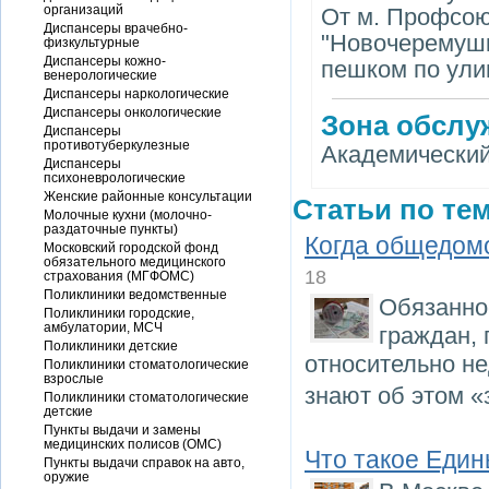
организаций
От м. Профсою
Диспансеры врачебно-
"Новочеремушки
физкультурные
Диспансеры кожно-
пешком по ули
венерологические
Диспансеры наркологические
Диспансеры онкологические
Зона обслу
Диспансеры
противотуберкулезные
Академически
Диспансеры
психоневрологические
Женские районные консультации
Статьи по тем
Молочные кухни (молочно-
раздаточные пункты)
Когда общедом
Московский городской фонд
обязательного медицинского
18
страхования (МГФОМС)
Поликлиники ведомственные
Обязанно
Поликлиники городские,
амбулатории, МСЧ
граждан,
Поликлиники детские
относительно н
Поликлиники стоматологические
взрослые
знают об этом «
Поликлиники стоматологические
детские
Пункты выдачи и замены
медицинских полисов (ОМС)
Что такое Еди
Пункты выдачи справок на авто,
оружие