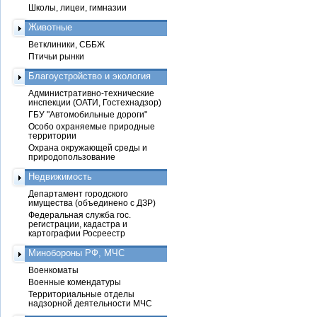
Школы, лицеи, гимназии
Животные
Ветклиники, СББЖ
Птичьи рынки
Благоустройство и экология
Административно-технические
инспекции (ОАТИ, Гостехнадзор)
ГБУ "Автомобильные дороги"
Особо охраняемые природные
территории
Охрана окружающей среды и
природопользование
Недвижимость
Департамент городского
имущества (объединено с ДЗР)
Федеральная служба гос.
регистрации, кадастра и
картографии Росреестр
Минобороны РФ, МЧС
Военкоматы
Военные комендатуры
Территориальные отделы
надзорной деятельности МЧС