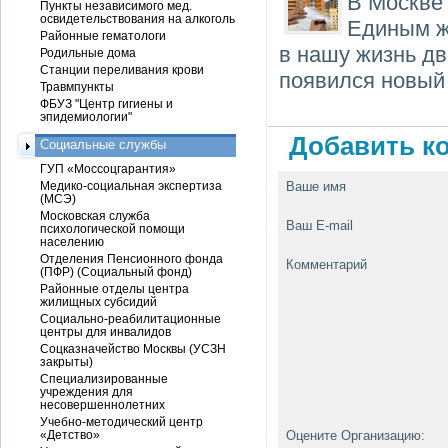
В Москве
Пункты независимого мед.
освидетельствования на алкоголь
Единым ж
Районные гематологи
в нашу жизнь дв
Родильные дома
Станции переливания крови
появился новый
Травмпункты
ФБУЗ "Центр гигиены и
эпидемиологии"
Добавить ко
Социальные службы
ГУП «Моссоцгарантия»
Медико-социальная экспертиза
Ваше имя
(МСЭ)
Московская служба
Ваш E-mail
психологической помощи
населению
Отделения Пенсионного фонда
Комментарий
(ПФР) (Социальный фонд)
Районные отделы центра
жилищных субсидий
Социально-реабилитационные
центры для инвалидов
Соцказначейство Москвы (УСЗН
закрыты)
Специализированные
учреждения для
несовершеннолетних
Учебно-методический центр
«Детство»
Оцените Организацию: