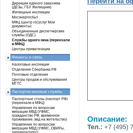
Перейти на о
Дирекции единого заказчика
(ДЕЗы, ГБУ Жилищник)
Жилищные инспекции
Мосэнергосбыт
МФЦ (центр госуслуг Мои
документы)
Объединенные диспетчерские
службы (ОДС)
Службы одного окна (переехали
в МФЦ)
Центры приватизации
Финансы и связь
Налоговые инспекции
Отделения Сбербанка РФ
Почтовые отделения
Центры продаж и обслуживания
МГТС
Паспортно-визовые службы
Паспортные столы (паспорт РФ)
(переехали в МФЦ)
Управление по вопросам
миграции МВД (УФМС,
гражданство РФ, временное
Описание:
проживание, вид на жительство)
Управление по вопросам
Тел.:
+7 (495) 
миграции МВД (УФМС, ОВИРы,
загранпаспорт)