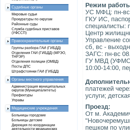
Режим работ
Судебные органы
УС МФЦ: пн-вс 
Мировые судьи
ГКУ ИС, паспо
Прокуратуры по округам
Районные суды
специалисты: п
Служба судебных приставов
Центр жилищны
(УФССП)
Управление соц
Правоохранительные органы
сб, вс - выход
Группы разбора ГАИ (ГИБДД)
ЗАГС: пн-вс 08
Отделения ГАИ (ГИБДД) (МРЭО,
ТНРЭР)
ГУ МВД (УФМС): 
Отделения полиции (ОМВД)
10:00-14:00, п
Посты ДПС
Штрафстоянки ГАИ (ГИБДД)
Органы местного управления
Дополнительн
Администрация муниципальных
платежей чере
округов (Муниципалитеты)
услуги; детска
Префектуры
Управы
Проезд:
Медицинские учреждения
От м. Академи
Больницы городские
"Новочеремушки
Больницы детские
Дирекция по координации
пешком по ули
деятельности медицинских