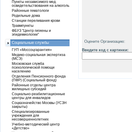
Пункты независимого мед.
освидетельствования на алкоголь
Районные гематологи
Родильные дома
Станции переливания крови
Травмпункты
ФБУЗ "Центр гигиены и
эпидемиологии"
Оцените Организацию:
Социальные службы
ГУП «Моссоцгарантия»
Введите код с картинки:
Медико-социальная экспертиза
(МСЭ)
Московская служба
психологической помощи
населению
Отделения Пенсионного фонда
(ПФР) (Социальный фонд)
Районные отделы центра
жилищных субсидий
Социально-реабилитационные
центры для инвалидов
Соцказначейство Москвы (УСЗН
закрыты)
Специализированные
учреждения для
несовершеннолетних
Учебно-методический центр
«Детство»