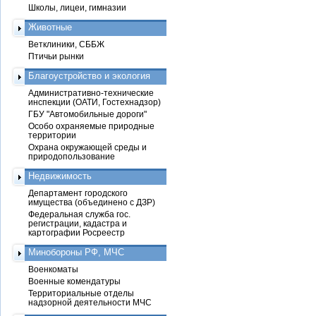
Школы, лицеи, гимназии
Животные
Ветклиники, СББЖ
Птичьи рынки
Благоустройство и экология
Административно-технические
инспекции (ОАТИ, Гостехнадзор)
ГБУ "Автомобильные дороги"
Особо охраняемые природные
территории
Охрана окружающей среды и
природопользование
Недвижимость
Департамент городского
имущества (объединено с ДЗР)
Федеральная служба гос.
регистрации, кадастра и
картографии Росреестр
Минобороны РФ, МЧС
Военкоматы
Военные комендатуры
Территориальные отделы
надзорной деятельности МЧС