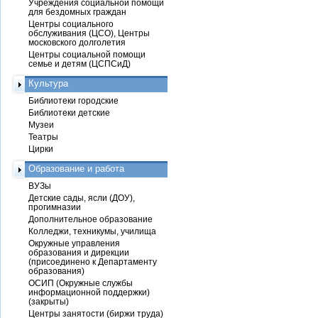
Учреждения социальной помощи
для бездомных граждан
Центры социального
обслуживания (ЦСО), Центры
московского долголетия
Центры социальной помощи
семье и детям (ЦСПСиД)
Культура
Библиотеки городские
Библиотеки детские
Музеи
Театры
Цирки
Образование и работа
ВУЗы
Детские сады, ясли (ДОУ),
прогимназии
Дополнительное образование
Колледжи, техникумы, училища
Окружные управления
образования и дирекции
(присоединено к Департаменту
образования)
ОСИП (Окружные службы
информационной поддержки)
(закрыты)
Центры занятости (биржи труда)