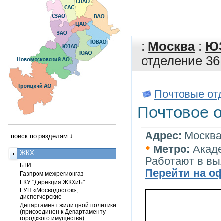
:
Москва
:
Ю
отделение 36
Почтовые от
Почтовое о
Адрес:
Москва,
•
Метро:
Акад
ЖКХ
Работают в в
БТИ
Перейти на о
Газпром межрегионгаз
ГКУ "Дирекция ЖКХиБ"
ГУП «Мосводосток»,
диспетчерские
Департамент жилищной политики
(присоединен к Департаменту
городского имущества)