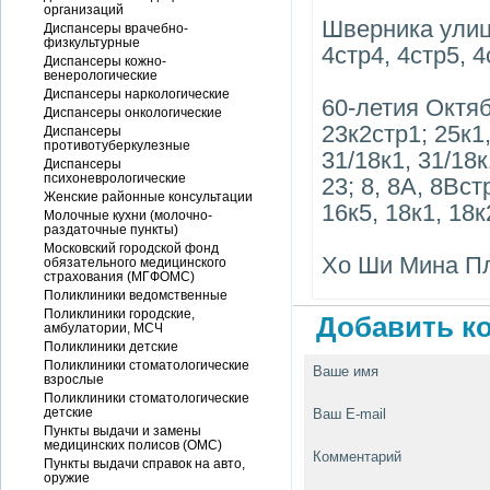
организаций
Шверника улица,
Диспансеры врачебно-
физкультурные
4стр4, 4стр5, 4
Диспансеры кожно-
венерологические
Диспансеры наркологические
60-летия Октябр
Диспансеры онкологические
23к2стр1; 25к1,
Диспансеры
противотуберкулезные
31/18к1, 31/18к
Диспансеры
психоневрологические
23; 8, 8А, 8Встр
Женские районные консультации
16к5, 18к1, 18к
Молочные кухни (молочно-
раздаточные пункты)
Московский городской фонд
Хо Ши Мина Пл
обязательного медицинского
страхования (МГФОМС)
Поликлиники ведомственные
Поликлиники городские,
Добавить ко
амбулатории, МСЧ
Поликлиники детские
Поликлиники стоматологические
Ваше имя
взрослые
Поликлиники стоматологические
детские
Ваш E-mail
Пункты выдачи и замены
медицинских полисов (ОМС)
Комментарий
Пункты выдачи справок на авто,
оружие