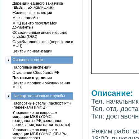
Дирекции единого заказчика
(ДЕЗы, ГБУ Жилищник)
Жилищные инспекции
Мосэнергосбыт
МФЦ (центр госуслуг Мои
документы)
Объединенные диспетчерские
службы (ОДС)
Службы одного окна (переехали в
МФЦ)
Центры приватизации
Финансы и связь
Налоговые инспекции
Отделения Сбербанка РФ
Почтовые отделения
Центры продаж и обслуживания
МГТС
Описание:
Паспортно-визовые службы
Тел. начальник
Паспортные столы (паспорт РФ)
Тел. отд. доста
(переехали в МФЦ)
Управление по вопросам
Тип: доставоч
миграции МВД (УФМС,
гражданство РФ, временное
проживание, вид на жительство)
Режим работы: 
Управление по вопросам
миграции МВД (УФМС, ОВИРы,
18:00; выходно
загранпаспорт)