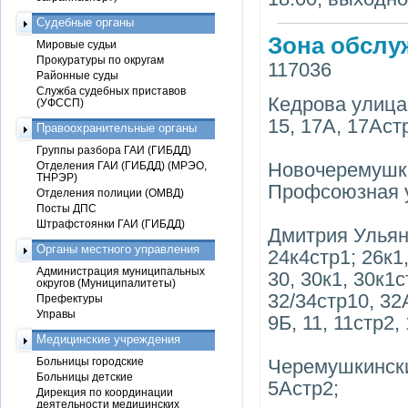
Судебные органы
Зона обслу
Мировые судьи
Прокуратуры по округам
117036
Районные суды
Служба судебных приставов
Кедрова улица,
(УФССП)
15, 17А, 17Астр
Правоохранительные органы
Группы разбора ГАИ (ГИБДД)
Новочеремушкин
Отделения ГАИ (ГИБДД) (МРЭО,
ТНРЭР)
Профсоюзная ул
Отделения полиции (ОМВД)
Посты ДПС
Штрафстоянки ГАИ (ГИБДД)
Дмитрия Ульяно
Органы местного управления
24к4стр1; 26к1,
Администрация муниципальных
30, 30к1, 30к1с
округов (Муниципалитеты)
32/34стр10, 32А
Префектуры
Управы
9Б, 11, 11стр2,
Медицинские учреждения
Больницы городские
Черемушкинский
Больницы детские
5Астр2;
Дирекция по координации
деятельности медицинских