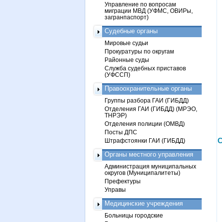
Управление по вопросам
миграции МВД (УФМС, ОВИРы,
загранпаспорт)
Судебные органы
Мировые судьи
Прокуратуры по округам
Районные суды
Служба судебных приставов
(УФССП)
Правоохранительные органы
Группы разбора ГАИ (ГИБДД)
Отделения ГАИ (ГИБДД) (МРЭО,
ТНРЭР)
Отделения полиции (ОМВД)
Посты ДПС
С
Штрафстоянки ГАИ (ГИБДД)
Органы местного управления
Администрация муниципальных
округов (Муниципалитеты)
Префектуры
Управы
Медицинские учреждения
Больницы городские