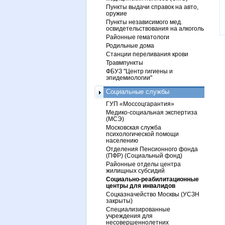
Пункты выдачи справок на авто,
оружие
Пункты независимого мед.
освидетельствования на алкоголь
Районные гематологи
Родильные дома
Станции переливания крови
Травмпункты
ФБУЗ "Центр гигиены и
эпидемиологии"
Социальные службы
ГУП «Моссоцгарантия»
Медико-социальная экспертиза
(МСЭ)
Московская служба
психологической помощи
населению
Отделения Пенсионного фонда
(ПФР) (Социальный фонд)
Районные отделы центра
жилищных субсидий
Социально-реабилитационные
центры для инвалидов
Соцказначейство Москвы (УСЗН
закрыты)
Специализированные
учреждения для
несовершеннолетних