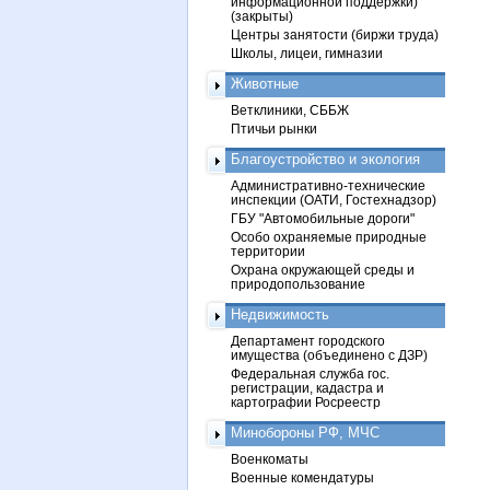
информационной поддержки)
(закрыты)
Центры занятости (биржи труда)
Школы, лицеи, гимназии
Животные
Ветклиники, СББЖ
Птичьи рынки
Благоустройство и экология
Административно-технические
инспекции (ОАТИ, Гостехнадзор)
ГБУ "Автомобильные дороги"
Особо охраняемые природные
территории
Охрана окружающей среды и
природопользование
Недвижимость
Департамент городского
имущества (объединено с ДЗР)
Федеральная служба гос.
регистрации, кадастра и
картографии Росреестр
Минобороны РФ, МЧС
Военкоматы
Военные комендатуры