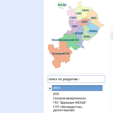
ЖКХ
БТИ
Газпром межрегионгаз
ГКУ "Дирекция ЖКХиБ"
ГУП «Мосводосток»,
диспетчерские