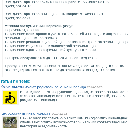
Зам. директора по реабилитационной работе - Мякинченко Е.В.
8(499)734-34-13;
Зам. директора по организационным вопросам - Хизова В.Л.
8(499)762-33-80
Условия обслуживания, перечень услуг
Перечень отделений:
• Отделение мониторинга и учета потребностей инвалидов и лиц с огран
реабилитационных программах.
• Отделение реабилитационной диагностики и контроля за реализацией 
• Отделение социально-психологической реабилитации.
• Отделение адаптивной физической культуры и спорта.
Центром обслуживается до 100-120 человек ежедневно.
Проезд:
от ст. м. «Речной вокзал», авт.№ 400 до ост. «Площадь Юности»
от ст.ж/д «Крюково»: авт. №10, 12 до остановки «Площадь Юности»
татьи по теме:
Какие льготы имеют родители ребенка-инвалида
2018-07-23
Инвалидность – это нарушение здоровья, которое ограничивает 
человека. Инвалидом может стать не только взрослый, но и ребен
рождается с инвалидн
Как оформить инвалидность
2010-12-22
Сейчас мало кто толком объяснит Вам, как оформить инвалидность
умалчивают о такой возможности при наличии соответствующего
некоторая осведомленность