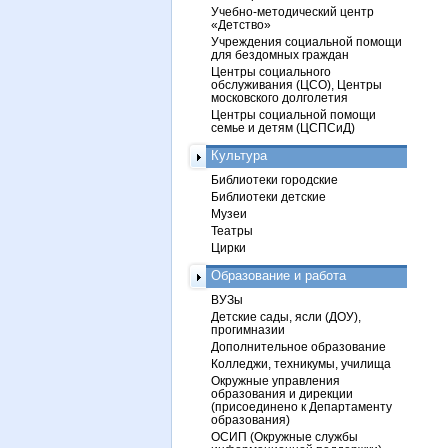
Учебно-методический центр
«Детство»
Учреждения социальной помощи
для бездомных граждан
Центры социального
обслуживания (ЦСО), Центры
московского долголетия
Центры социальной помощи
семье и детям (ЦСПСиД)
Культура
Библиотеки городские
Библиотеки детские
Музеи
Театры
Цирки
Образование и работа
ВУЗы
Детские сады, ясли (ДОУ),
прогимназии
Дополнительное образование
Колледжи, техникумы, училища
Окружные управления
образования и дирекции
(присоединено к Департаменту
образования)
ОСИП (Окружные службы