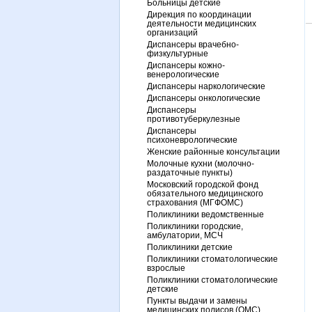
Больницы детские
Дирекция по координации
деятельности медицинских
организаций
Диспансеры врачебно-
физкультурные
Диспансеры кожно-
венерологические
Диспансеры наркологические
Диспансеры онкологические
Диспансеры
противотуберкулезные
Диспансеры
психоневрологические
Женские районные консультации
Молочные кухни (молочно-
раздаточные пункты)
Московский городской фонд
обязательного медицинского
страхования (МГФОМС)
Поликлиники ведомственные
Поликлиники городские,
амбулатории, МСЧ
Поликлиники детские
Поликлиники стоматологические
взрослые
Поликлиники стоматологические
детские
Пункты выдачи и замены
медицинских полисов (ОМС)