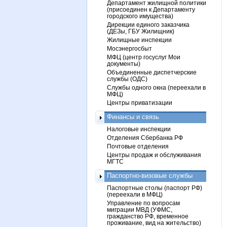
Департамент жилищной политики
(присоединен к Департаменту
городского имущества)
Дирекции единого заказчика
(ДЕЗы, ГБУ Жилищник)
Жилищные инспекции
Мосэнергосбыт
МФЦ (центр госуслуг Мои
документы)
Объединенные диспетчерские
службы (ОДС)
Службы одного окна (переехали в
МФЦ)
Центры приватизации
Финансы и связь
Налоговые инспекции
Отделения Сбербанка РФ
Почтовые отделения
Центры продаж и обслуживания
МГТС
Паспортно-визовые службы
Паспортные столы (паспорт РФ)
(переехали в МФЦ)
Управление по вопросам
миграции МВД (УФМС,
гражданство РФ, временное
проживание, вид на жительство)