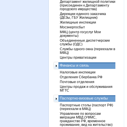
Департамент жилищной политики
(присоединен к Департаменту
городского имущества)
Дирекции единого заказчика
(ДЕЗы, ГБУ Жилищник)
Жилищные инспекции
Мосэнергосбыт
МФЦ (центр госуслуг Мои
документы)
Объединенные диспетчерские
службы (ОДС)
Службы одного окна (переехали в
МФЦ)
Центры приватизации
Финансы и связь
Налоговые инспекции
Отделения Сбербанка РФ
Почтовые отделения
Центры продаж и обслуживания
МГТС
Паспортно-визовые службы
Паспортные столы (паспорт РФ)
(переехали в МФЦ)
Управление по вопросам
миграции МВД (УФМС,
гражданство РФ, временное
проживание, вид на жительство)