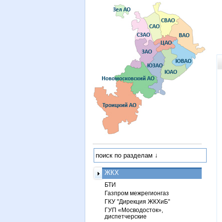
ЖКХ
БТИ
Газпром межрегионгаз
ГКУ "Дирекция ЖКХиБ"
ГУП «Мосводосток»,
диспетчерские