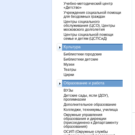
Учебно-методический центр
«Детство»
Учреждения социальной помощи
для бездомных граждан
Центры социального
обслуживания (ЦСО), Центры
московского долголетия
Центры социальной помощи
семье и детям (ЦСПСиД)
Культура
Библиотеки городские
Библиотеки детские
Музеи
Театры
Цирки
Образование и работа
ВУЗы
Детские сады, ясли (ДОУ),
прогимназии
Дополнительное образование
Колледжи, техникумы, училища
Окружные управления
образования и дирекции
(присоединено к Департаменту
образования)
ОСИП (Окружные службы