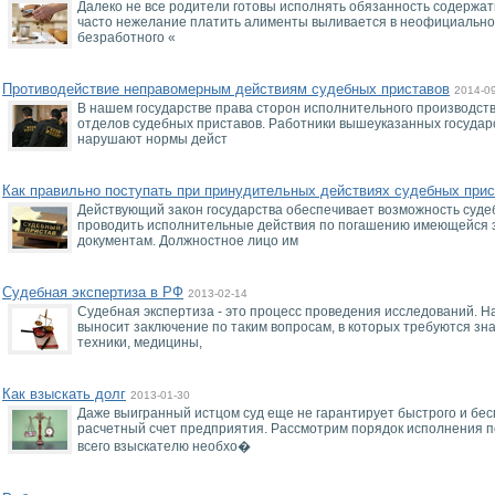
Далеко не все родители готовы исполнять обязанность содержа
часто нежелание платить алименты выливается в неофициальное
безработного «
Противодействие неправомерным действиям судебных приставов
2014-0
В нашем государстве права сторон исполнительного производс
отделов судебных приставов. Работники вышеуказанных государ
нарушают нормы дейст
Как правильно поступать при принудительных действиях судебных прис
Действующий закон государства обеспечивает возможность суд
проводить исполнительные действия по погашению имеющейся 
документам. Должностное лицо им
Судебная экспертиза в РФ
2013-02-14
Судебная экспертиза - это процесс проведения исследований. На
выносит заключение по таким вопросам, в которых требуются зна
техники, медицины,
Как взыскать долг
2013-01-30
Даже выигранный истцом суд еще не гарантирует быстрого и бе
расчетный счет предприятия. Рассмотрим порядок исполнения 
всего взыскателю необхо�