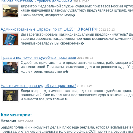
Работа приставам - тревога должникам
2012-12-20
Директор Федеральной службы судебных приставов России Арту
какие нарушения главному бухгалтеру предъявляется штраф, че
Оказывается, имущество могу�
Административные штрафы по ст. 14.25 ч.3 КоАП РФ
2012-10-13
Вы зарегистрированы как индивидуальный предприниматель? В
зарегистрированы как должностное лицо юридической компании?
переименовалась? Вы своевремен�
Права и полномочия судебных приставов
2012-06-23
Судебные приставы – это представители закона, работающие в 
исполнителей. Приставы взыскивают долги по решению суда. У с
коллекторов, множество п�
На что имеют право судебные приставы?
2011-01-25
Люди в черном, а именно так в народе называют судебных прист
полномочий. Они выполняют постановления суда о взыскания долг
и вынести все, что только м
Комментарии:
Наталия
2021-06-01
Бардак полный и никому нет дела и плюс еще реклама, которая всплывает в 
представляются как специалисты головного офиса ССП, могут наговорить вс