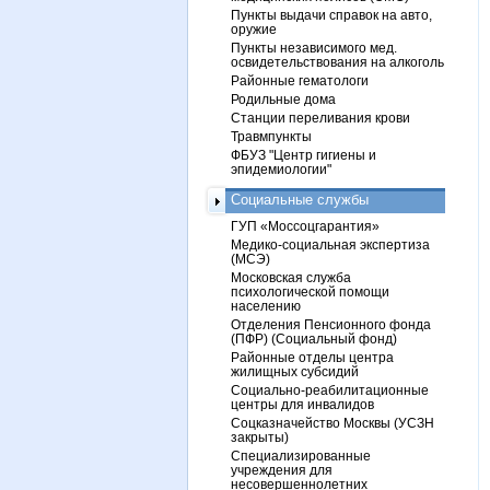
Пункты выдачи справок на авто,
оружие
Пункты независимого мед.
освидетельствования на алкоголь
Районные гематологи
Родильные дома
Станции переливания крови
Травмпункты
ФБУЗ "Центр гигиены и
эпидемиологии"
Социальные службы
ГУП «Моссоцгарантия»
Медико-социальная экспертиза
(МСЭ)
Московская служба
психологической помощи
населению
Отделения Пенсионного фонда
(ПФР) (Социальный фонд)
Районные отделы центра
жилищных субсидий
Социально-реабилитационные
центры для инвалидов
Соцказначейство Москвы (УСЗН
закрыты)
Специализированные
учреждения для
несовершеннолетних