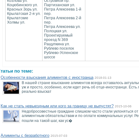
Козлова ул.
Островной пр.
Коцюбинского ул.
Партизанская ул.
Красных Зорь ул.
Петра Алексеева 1-й
Крылатская 2-я ул.
пер.
Крылатские
Петра Алексеева 2-й
Холмы ул.
пер.
Петра Алексеева ул.
Полоцкая ул.
Проектируемый
проезд N 369
Ращупкина ул.
Рублево поселок
Рублево-Успенское
шоссе
татьи по теме:
Особенности взыскания алиментов с иностранца
2018-01-13
В нашей стране взыскание алиментов всегда оставалось актуаль
уж и просто, особенно, если идет речь об отце-иностранце. Есть
реально взыскат
Как не стать невыездным или кого за границу не выпустят?
2015-10-06
Недобросовестные граждане слишком часто стали уклоняться от 
алиментным обязательствам и по оплате коммунальных услуг. Р
пошли на такой шаг, как ус�
Алименты с безработного
2015-07-03