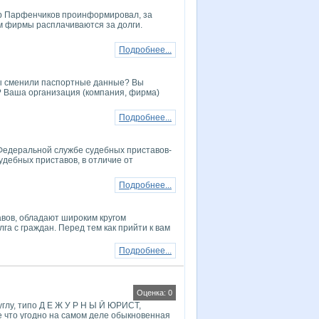
р Парфенчиков проинформировал, за
м фирмы расплачиваются за долги.
Подробнее...
ы сменили паспортные данные? Вы
 Ваша организация (компания, фирма)
Подробнее...
Федеральной службе судебных приставов-
удебных приставов, в отличие от
Подробнее...
авов, обладают широким кругом
а с граждан. Перед тем как прийти к вам
Подробнее...
Оценка: 0
углу, типо Д Е Ж У Р Н Ы Й ЮРИСТ,
е что угодно на самом деле обыкновенная