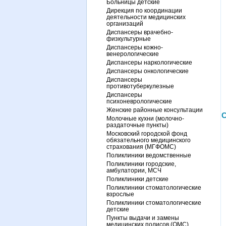
Больницы детские
Дирекция по координации
деятельности медицинских
организаций
Диспансеры врачебно-
физкультурные
Диспансеры кожно-
венерологические
Диспансеры наркологические
Диспансеры онкологические
Диспансеры
противотуберкулезные
Диспансеры
психоневрологические
Женские районные консультации
С
Молочные кухни (молочно-
раздаточные пункты)
Московский городской фонд
обязательного медицинского
страхования (МГФОМС)
Поликлиники ведомственные
Поликлиники городские,
амбулатории, МСЧ
Поликлиники детские
Поликлиники стоматологические
взрослые
Поликлиники стоматологические
детские
Пункты выдачи и замены
медицинских полисов (ОМС)