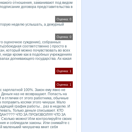
никакого отношения, заманивают под видом
 подписание договора представительства в
Оценка: 0
у вторую неделю услышать, а дежурный
Оценка: 0
то оценочное суждение), собранных
ть(обоюдная соответственно ) просто в
ан, который можно почувствовать во всех
, нигде кроме как в подобных учреждениях
 запах догнивающего государства. Ах какая
Оценка: 1
Оценка: 1
 с зарплатной 100%. Закон ему явно не
. Деньги наз не возвращают. Попасть на
 в отличии от этого работника, обычные
ы поправить косяки этого чинуши. Мало
 щадящий график работы... раз в неделю. И
плевать. Только деньги списывают. КТО
??? ЧТО ЗА ПРОИЗВОЛ!!!!! ЧТО ЗА
Сколько можно! Или контролируйте своих
ания и соблюдали законы. Или снимайте с
ый маленький чинушечка мнит себя