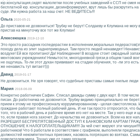
юр.консультация,сидят малолетки после учебных заведений к ССП не смея 
бесплатной юр. консультации, дезинформируют, врут лишь бы раскрутить на
суде. Им нужна работа за наш счет. НЕ ВЕДИТЕСЬ!!!
Ольга
2020-05-21
До приставов не дозвониться! Трубку не берут! Солдаеву и Клугмана не мог
пристав на минуточку все тот же Клугман!
Алексеюшка
2019-12-10
Это просто рассадник госпедерастии в исполнении,моральных педерастов(э
походу дела из элит заднеприводных. Там просто людей ненавидят! Ненавис
воздухе! Ей все пропитано! Да! Наблюдение! В воздухе стоит смрадный запах
ментовских учреждениях! Немытости, многодневной грязи,в общем такой воет
не ощутишь. То-ли этот духан прививают на стадии обучения, то -ли это есть
же ненависть тут витает!)))
Давид
2019-01-17
Не дозвониться. Не зря говорят, что судебные приставы самые гнилые люди
Мария
2018-06-09
Конкретно работничек Сафин. Списал дважды сумму с двух карт. В том числе
писан. До работничка не дозвонится. Трубку видимо принципиально не берет
прием к этому не профессионалу коррумпированному - целая свистопляска. И
граждане работают полный рабочий день. И ни так просто отпросится, что б
того, что в рабочий день и рабочее время его нет на месте. Так у него еще и
то, если правая нога захочет. До начальства не дозвониться. Всем на все на
РАЗРЕШИЛ БЕСПРЕПЯТСВЕННЫЙ ДОСТУП К БАНКОВСКИМ КАРТАМ ГРАЖДАН?
ОТНОШЕНИЕ К НАЛОГОПЛАТЕЛЬЩИКАМ!!!! За чей счет жируют эти чинуши!!!! 
работников! Что б работали в соответствии с графиком, выполняли предпис
должностей некомпетентных приезжих, насквозь погрязших во взятках. Сам
повелителем мира. Тошно уже от таких органов.