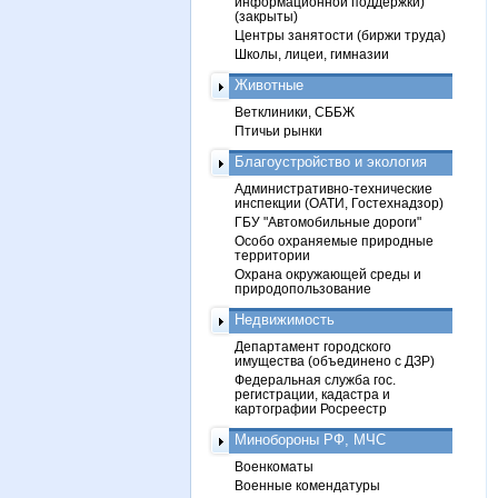
информационной поддержки)
(закрыты)
Центры занятости (биржи труда)
Школы, лицеи, гимназии
Животные
Ветклиники, СББЖ
Птичьи рынки
Благоустройство и экология
Административно-технические
инспекции (ОАТИ, Гостехнадзор)
ГБУ "Автомобильные дороги"
Особо охраняемые природные
территории
Охрана окружающей среды и
природопользование
Недвижимость
Департамент городского
имущества (объединено с ДЗР)
Федеральная служба гос.
регистрации, кадастра и
картографии Росреестр
Минобороны РФ, МЧС
Военкоматы
Военные комендатуры