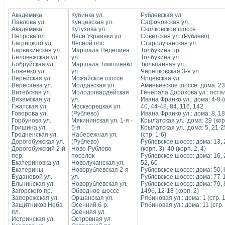
Академика
Кубинка ул.
Рублевская ул.
Павлова ул.
Кунцевская ул.
Сафоновская ул.
Академика
Кутузова ул.
Сколковское шоссе
Петрова пл.
Леси Украинки ул.
Советская ул. (Рублево)
Багрицкого ул.
Лесной пос.
Старолучанская ул.
Барвихинская ул.
Маршала Неделина
Толбухина пр.
Беловежская ул.
ул.
Толбухина ул.
Бобруйская ул.
Маршала Тимошенко
Тюльпанная ул.
Боженко ул.
ул.
Черепковская 3-я ул.
Верейская ул.
Можайское шоссе
Ярцевская ул.
Вересаева ул.
Молдавская ул.
Аминьевское шоссе: дома: 23 (
Витебская ул.
Молодогвардейская
Генерала Дорохова ул.: ост
Вяземская ул.
ул.
Ивана Франко ул.: дома: 4-8 (ко
Гжатская ул.
Москворецкая ул.
40, 44-48, 84, 116, 142
Говорова ул.
(Рублево)
Ивана Франко ул.: дома: 8, 18-
Горбунова ул.
Мякининская ул. 1-я -
Крылатская ул.: дома: 29 (корп. 
Гришина ул.
5-я
Крылатская ул.: дома: 5, 21-25,
Гродненская ул.
Набережная ул.
(стр. 1-6)
Дорогобужская ул.
(Рублево)
Рублевское шоссе: дома: 13, 20,
Дорогобужский 2-й
Ново-Рублево
(корп. 3), 40 (корп. 2, 4)
пер.
поселок
Рублевское шоссе: дома: 16, 22 
Екатериновка ул.
Новолучанская ул.
52, 60
Екатерины
Новорублевская 2-я
Рублевское шоссе: дома: 50, 66
Будановой ул.
ул.
Рублевское шоссе: дома: 77-111,
Ельнинская ул.
Новорублевская ул.
Рублевское шоссе: дома: 79, 83
Загорского пр.
Обводное шоссе
149б, 12-18 (корп. 2)
Запорожская ул.
Оршанская ул.
Рябиновая ул.: дома: 1 (стр. 1-4
Защитников Неба
Осенний б-р.
Рябиновая ул.: дома: 11 (стр. 
пл.
Осенняя ул.
Истринская ул.
Островная ул.