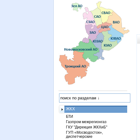
ЖКХ
БТИ
Газпром межрегионгаз
ГКУ "Дирекция ЖКХиБ"
ГУП «Мосводосток»,
диспетчерские