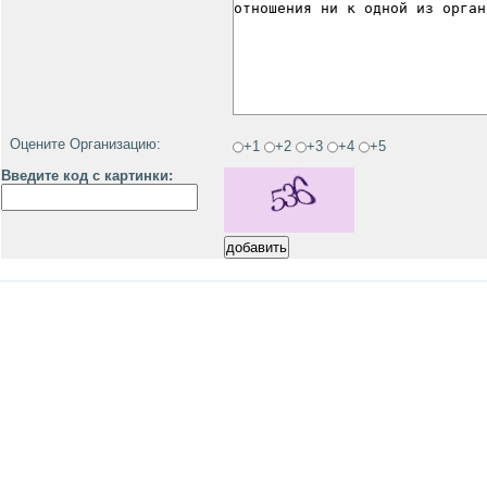
Оцените Организацию:
+1
+2
+3
+4
+5
Введите код с картинки: