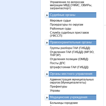
Управление по вопросам
миграции МВД (УФМС, ОВИРы,
загранпаспорт)
Судебные органы
Мировые судьи
Прокуратуры по округам
Районные суды
Служба судебных приставов
(УФССП)
Правоохранительные органы
Группы разбора ГАИ (ГИБДД)
Отделения ГАИ (ГИБДД) (МРЭО,
ТНРЭР)
Отделения полиции (ОМВД)
Посты ДПС
Штрафстоянки ГАИ (ГИБДД)
Органы местного управления
Администрация муниципальных
округов (Муниципалитеты)
Префектуры
Управы
Медицинские учреждения
Больницы городские