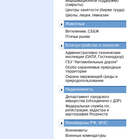
информационной поддержки)
(закрыты)
Центры занятости (биржи труда)
Школы, лицеи, гимназии
Животные
Ветклиники, СББЖ
Птичьи рынки
Благоустройство и экология
Административно-технические
инспекции (ОАТИ, Гостехнадзор)
ГБУ "Автомобильные дороги"
Особо охраняемые природные
территории
Охрана окружающей среды и
природопользование
Недвижимость
Департамент городского
имущества (объединено с ДЗР)
Федеральная служба гос.
регистрации, кадастра и
картографии Росреестр
Минобороны РФ, МЧС
Военкоматы
Военные комендатуры