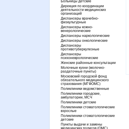
Больницы детские
Дирекция по координации
деятельности медицинских
организаций
Диспансеры врачебно-
физкультурные
Диспансеры кожно-
венерологические
Диспансеры наркологические
Диспансеры онкологические
Диспансеры
противотуберкулезные
Диспансеры
психоневрологические
Женские районные консультации
Молочные кухни (молочно-
раздаточные пункты)
Московский городской фонд
обязательного медицинского
страхования (МГФОМС)
Поликлиники ведомственные
Поликлиники городские,
амбулатории, МСЧ
Поликлиники детские
Поликлиники стоматологические
взрослые
Поликлиники стоматологические
детские
Пункты выдачи и замены
медицинских полисов (ОМС)