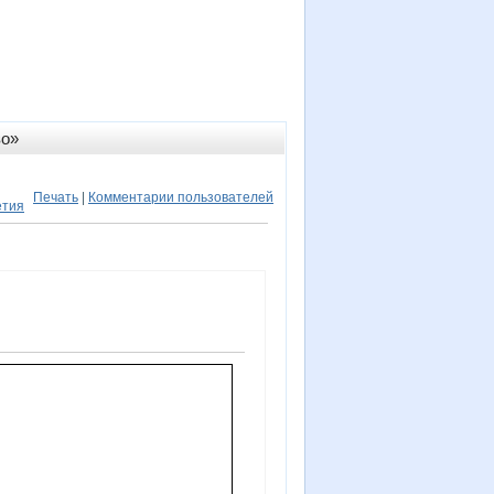
во»
Печать
|
Комментарии пользователей
етия