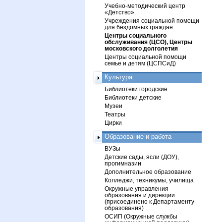
Учебно-методический центр
«Детство»
Учреждения социальной помощи
для бездомных граждан
Центры социального
обслуживания (ЦСО), Центры
московского долголетия
Центры социальной помощи
семье и детям (ЦСПСиД)
Культура
Библиотеки городские
Библиотеки детские
Музеи
Театры
Цирки
Образование и работа
ВУЗы
Детские сады, ясли (ДОУ),
прогимназии
Дополнительное образование
Колледжи, техникумы, училища
Окружные управления
образования и дирекции
(присоединено к Департаменту
образования)
ОСИП (Окружные службы