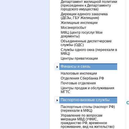
Департамент жилищной политики
(присоединен к Департаменту
городского имущества)
Дирекции единого заказчика
(ДЕЗы, ГБУ Жилищник)
Жилищные инспекции
Мосэнергосбыт
МФЦ (центр госуслуг Мои
документы)
Объединенные диспетчерские
службы (ОДС)
Службы одного окна (переехали в
МФЦ)
Центры приватизации
Финансы и связь
Налоговые инспекции
Отделения Сбербанка РФ
Почтовые отделения
Центры продаж и обслуживания
МГТС
Паспортно-визовые службы
С
Паспортные столы (паспорт РФ)
(переехали в МФЦ)
Управление по вопросам
миграции МВД (УФМС,
гражданство РФ, временное
проживание, вид на жительство)