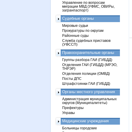
Управление по вопросам
миграции МВД (УФМС, ОВИРы,
загранпаспорт)
Судебные органы
Мировые судьи
Прокуратуры по округам
Районные суды
Служба судебных приставов
(УФССП)
Правоохранительные органы
Группы разбора ГАИ (ГИБДД)
Отделения ГАИ (ГИБДД) (МРЭО,
ТНРЭР)
Отделения полиции (ОМВД)
Посты ДПС
Штрафстоянки ГАИ (ГИБДД)
Органы местного управления
Администрация муниципальных
округов (Муниципалитеты)
Префектуры
Управы
Медицинские учреждения
Больницы городские