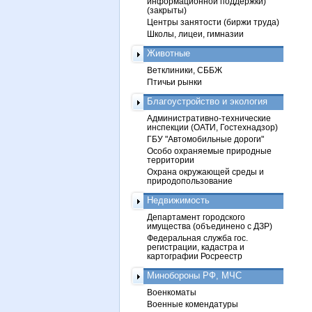
информационной поддержки)
(закрыты)
Центры занятости (биржи труда)
Школы, лицеи, гимназии
Животные
Ветклиники, СББЖ
Птичьи рынки
Благоустройство и экология
Административно-технические
инспекции (ОАТИ, Гостехнадзор)
ГБУ "Автомобильные дороги"
Особо охраняемые природные
территории
Охрана окружающей среды и
природопользование
Недвижимость
Департамент городского
имущества (объединено с ДЗР)
Федеральная служба гос.
регистрации, кадастра и
картографии Росреестр
Минобороны РФ, МЧС
Военкоматы
Военные комендатуры