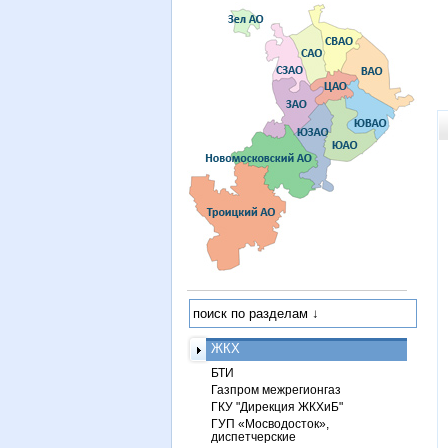
ЖКХ
БТИ
Газпром межрегионгаз
ГКУ "Дирекция ЖКХиБ"
ГУП «Мосводосток»,
диспетчерские