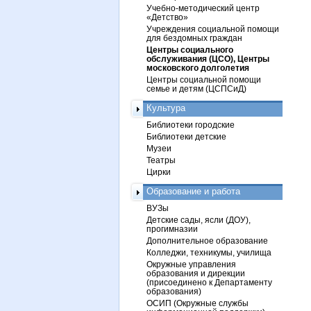
Учебно-методический центр
«Детство»
Учреждения социальной помощи
для бездомных граждан
Центры социального
обслуживания (ЦСО), Центры
московского долголетия
Центры социальной помощи
семье и детям (ЦСПСиД)
Культура
Библиотеки городские
Библиотеки детские
Музеи
Театры
Цирки
Образование и работа
ВУЗы
Детские сады, ясли (ДОУ),
прогимназии
Дополнительное образование
Колледжи, техникумы, училища
Окружные управления
образования и дирекции
(присоединено к Департаменту
образования)
ОСИП (Окружные службы