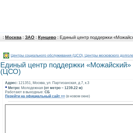
:
Москва
:
ЗАО
:
Кунцево
: Единый центр поддержки «Можайс
Центры социального обслуживания (ЦСО), Центры московского долгол
Единый центр поддержки «Можайский»
(ЦСО)
Адрес:
121351, Москва, ул. Партизанская, д.7, к.3
•
Метро:
Молодежная
(от метро ~ 1239.22 м)
Работают в выходные:
СБ
Перейти на официальный сайт >>
(в новом окне)