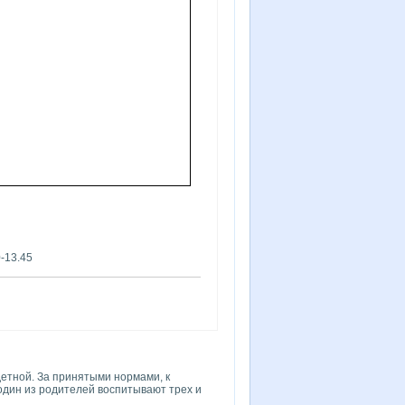
0-13.45
детной. За принятыми нормами, к
один из родителей воспитывают трех и