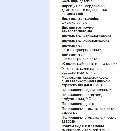
Больницы детские
Дирекция по координации
деятельности медицинских
организаций
Диспансеры врачебно-
физкультурные
Диспансеры кожно-
венерологические
Диспансеры наркологические
Диспансеры онкологические
Диспансеры
противотуберкулезные
Диспансеры
психоневрологические
Женские районные консультации
Молочные кухни (молочно-
раздаточные пункты)
Московский городской фонд
обязательного медицинского
страхования (МГФОМС)
Поликлиники ведомственные
Поликлиники городские,
амбулатории, МСЧ
Поликлиники детские
Поликлиники стоматологические
взрослые
Поликлиники стоматологические
детские
Пункты выдачи и замены
медицинских полисов (ОМС)