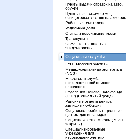
Пункты выдачи справок на авто,
оружие
Пункты независимого мед.
освидетельствования на алкоголь
Районные гематологи
Родильные дома
Станции переливания крови
Травмпункты
ФБУЗ "Центр гигиены и
эпидемиологии"
Социальные службы
ГУП «Моссоцгарантия»
Медико-социальная экспертиза
(МСЭ)
Московская служба
психологической помощи
населению
Отделения Пенсионного фонда
(ПФР) (Социальный фонд)
Районные отделы центра
жилищных субсидий
Социально-реабилитационные
центры для инвалидов
Соцказначейство Москвы (УСЗН
закрыты)
Специализированные
учреждения для
несовершеннолетних