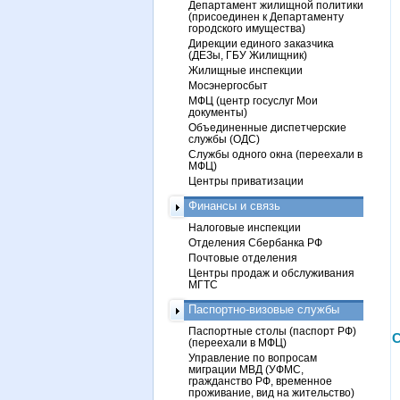
Департамент жилищной политики
(присоединен к Департаменту
городского имущества)
Дирекции единого заказчика
(ДЕЗы, ГБУ Жилищник)
Жилищные инспекции
Мосэнергосбыт
МФЦ (центр госуслуг Мои
документы)
Объединенные диспетчерские
службы (ОДС)
Службы одного окна (переехали в
МФЦ)
Центры приватизации
Финансы и связь
Налоговые инспекции
Отделения Сбербанка РФ
Почтовые отделения
Центры продаж и обслуживания
МГТС
Паспортно-визовые службы
Паспортные столы (паспорт РФ)
С
(переехали в МФЦ)
Управление по вопросам
миграции МВД (УФМС,
гражданство РФ, временное
проживание, вид на жительство)