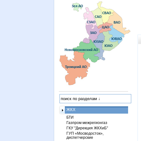
ЖКХ
БТИ
Газпром межрегионгаз
ГКУ "Дирекция ЖКХиБ"
ГУП «Мосводосток»,
диспетчерские