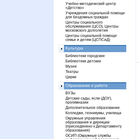
Учебно-методический центр
«Детство»
Учреждения социальной помощи
для бездомных граждан
Центры социального
обслуживания (ЦСО), Центры
московского долголетия
Центры социальной помощи
семье и детям (ЦСПСиД)
Культура
Библиотеки городские
Библиотеки детские
Музеи
Театры
Цирки
Образование и работа
ВУЗы
Детские сады, ясли (ДОУ),
прогимназии
Дополнительное образование
Колледжи, техникумы, училища
Окружные управления
образования и дирекции
(присоединено к Департаменту
образования)
ОСИП (Окружные службы