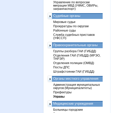
Управление по вопросам
миграции МВД (УФМС, ОВИРы,
загранпаспорт)
Судебные органы
Мировые судьи
Прокуратуры по округам
Районные суды
Служба судебных приставов
(УФССП)
Правоохранительные органы
Группы разбора ГАИ (ГИБДД)
Отделения ГАИ (ГИБДД) (МРЭО,
ТНРЭР)
Отделения полиции (ОМВД)
Посты ДПС
Штрафстоянки ГАИ (ГИБДД)
Органы местного управления
Администрация муниципальных
округов (Муниципалитеты)
Префектуры
Управы
Медицинские учреждения
Больницы городские