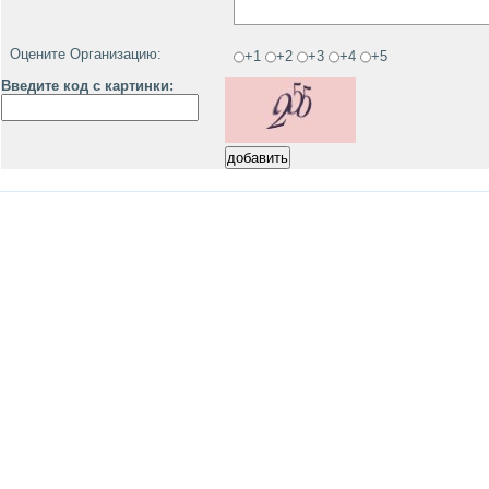
Оцените Организацию:
+1
+2
+3
+4
+5
Введите код с картинки: