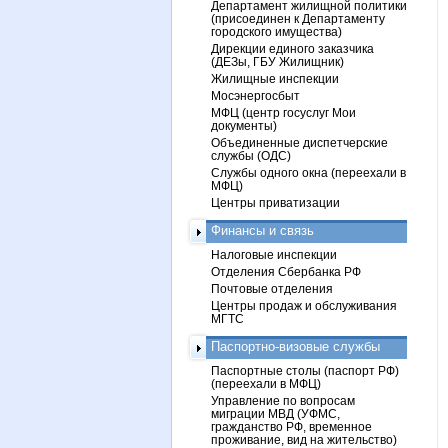
Департамент жилищной политики
(присоединен к Департаменту
городского имущества)
Дирекции единого заказчика
(ДЕЗы, ГБУ Жилищник)
Жилищные инспекции
Мосэнергосбыт
МФЦ (центр госуслуг Мои
документы)
Объединенные диспетчерские
службы (ОДС)
Службы одного окна (переехали в
МФЦ)
Центры приватизации
Финансы и связь
Налоговые инспекции
Отделения Сбербанка РФ
Почтовые отделения
Центры продаж и обслуживания
МГТС
Паспортно-визовые службы
Паспортные столы (паспорт РФ)
(переехали в МФЦ)
Управление по вопросам
миграции МВД (УФМС,
гражданство РФ, временное
проживание, вид на жительство)