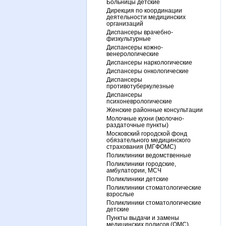
Больницы детские
Дирекция по координации
деятельности медицинских
организаций
Диспансеры врачебно-
физкультурные
Диспансеры кожно-
венерологические
Диспансеры наркологические
Диспансеры онкологические
Диспансеры
противотуберкулезные
Диспансеры
психоневрологические
Женские районные консультации
Молочные кухни (молочно-
раздаточные пункты)
Московский городской фонд
обязательного медицинского
страхования (МГФОМС)
Поликлиники ведомственные
Поликлиники городские,
амбулатории, МСЧ
Поликлиники детские
Поликлиники стоматологические
взрослые
Поликлиники стоматологические
детские
Пункты выдачи и замены
медицинских полисов (ОМС)