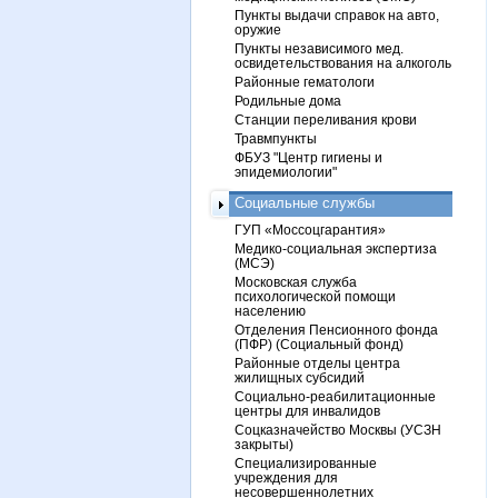
Пункты выдачи справок на авто,
оружие
Пункты независимого мед.
освидетельствования на алкоголь
Районные гематологи
Родильные дома
Станции переливания крови
Травмпункты
ФБУЗ "Центр гигиены и
эпидемиологии"
Социальные службы
ГУП «Моссоцгарантия»
Медико-социальная экспертиза
(МСЭ)
Московская служба
психологической помощи
населению
Отделения Пенсионного фонда
(ПФР) (Социальный фонд)
Районные отделы центра
жилищных субсидий
Социально-реабилитационные
центры для инвалидов
Соцказначейство Москвы (УСЗН
закрыты)
Специализированные
учреждения для
несовершеннолетних