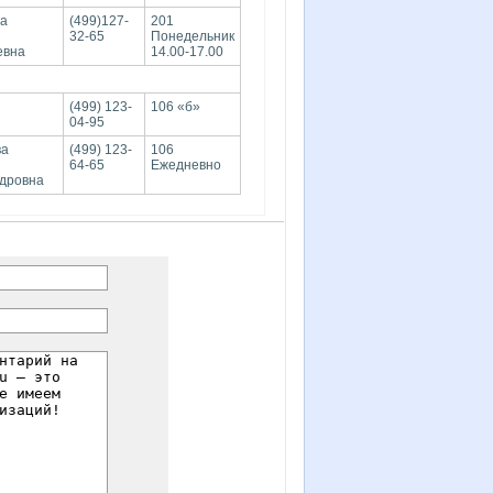
ва
(499)127-
201
32-65
Понедельник
евна
14.00-17.00
(499) 123-
106 «б»
04-95
ва
(499) 123-
106
64-65
Ежедневно
дровна