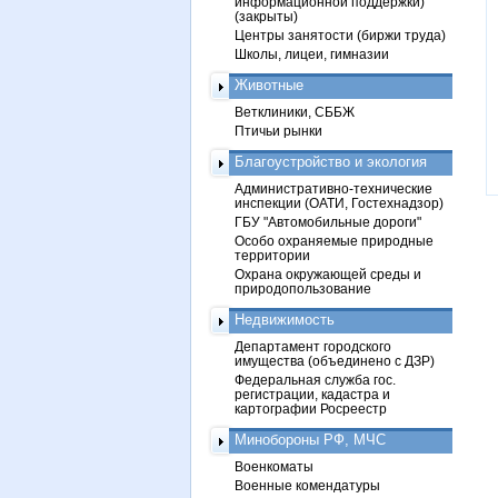
информационной поддержки)
(закрыты)
Центры занятости (биржи труда)
Школы, лицеи, гимназии
Животные
Ветклиники, СББЖ
Птичьи рынки
Благоустройство и экология
Административно-технические
инспекции (ОАТИ, Гостехнадзор)
ГБУ "Автомобильные дороги"
Особо охраняемые природные
территории
Охрана окружающей среды и
природопользование
Недвижимость
Департамент городского
имущества (объединено с ДЗР)
Федеральная служба гос.
регистрации, кадастра и
картографии Росреестр
Минобороны РФ, МЧС
Военкоматы
Военные комендатуры