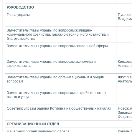
РУКОВОДСТВО
Глава управы
Пугачев
Владим
Заместитель главы управы по вопросам жилищно-
коммунального хозяйства, гаражно-стояночного хозяйства и
благоустройства
Заместитель главы управы по вопросам социальной сферы
Заместитель главы управы по вопросам экономики и
Кряхова
строительства
Алексан
Заместитель главы управы по организационным и общим
Жгут Ма
вопросам
Анатоль
Заместитель главы управы по вопросам потребительского
рынка и услуг
Советник управы района Котловка на общественных началах
Новожи
Зинаид
Федото
ОРГАНИЗАЦИОННЫЙ ОТДЕЛ
Начальник организационного отдела
Коваль 