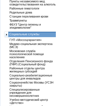
Пункты независимого мед.
освидетельствования на алкоголь
Районные гематологи
Родильные дома
Станции переливания крови
Травмпункты
ФБУЗ "Центр гигиены и
эпидемиологии"
Социальные службы
ГУП «Моссоцгарантия»
Медико-социальная экспертиза
(МСЭ)
Московская служба
психологической помощи
населению
Отделения Пенсионного фонда
(ПФР) (Социальный фонд)
Районные отделы центра
жилищных субсидий
Социально-реабилитационные
центры для инвалидов
Соцказначейство Москвы (УСЗН
закрыты)
Специализированные
учреждения для
несовершеннолетних
Учебно-методический центр
«Детство»