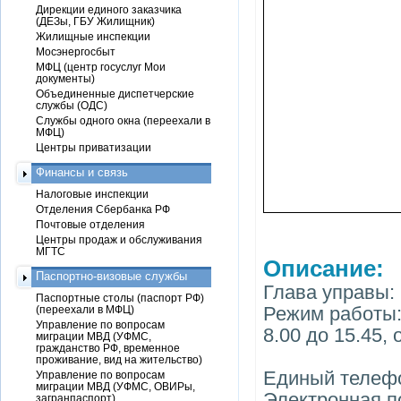
Дирекции единого заказчика
(ДЕЗы, ГБУ Жилищник)
Жилищные инспекции
Мосэнергосбыт
МФЦ (центр госуслуг Мои
документы)
Объединенные диспетчерские
службы (ОДС)
Службы одного окна (переехали в
МФЦ)
Центры приватизации
Финансы и связь
Налоговые инспекции
Отделения Сбербанка РФ
Почтовые отделения
Центры продаж и обслуживания
МГТС
Описание:
Паспортно-визовые службы
Глава управы:
Паспортные столы (паспорт РФ)
Режим работы: 
(переехали в МФЦ)
Управление по вопросам
8.00 до 15.45, 
миграции МВД (УФМС,
гражданство РФ, временное
проживание, вид на жительство)
Единый телефон
Управление по вопросам
миграции МВД (УФМС, ОВИРы,
Электронная п
загранпаспорт)