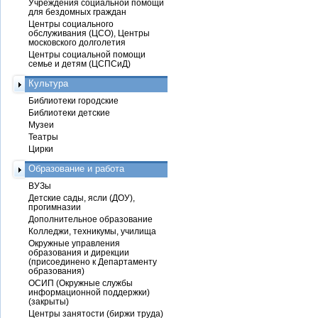
Учреждения социальной помощи
для бездомных граждан
Центры социального
обслуживания (ЦСО), Центры
московского долголетия
Центры социальной помощи
семье и детям (ЦСПСиД)
Культура
Библиотеки городские
Библиотеки детские
Музеи
Театры
Цирки
Образование и работа
ВУЗы
Детские сады, ясли (ДОУ),
прогимназии
Дополнительное образование
Колледжи, техникумы, училища
Окружные управления
образования и дирекции
(присоединено к Департаменту
образования)
ОСИП (Окружные службы
информационной поддержки)
(закрыты)
Центры занятости (биржи труда)