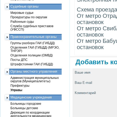
Судебные органы
Схема проезд
Мировые судьи
От метро Отрад
Прокуратуры по округам
остановок
Районные суды
Служба судебных приставов
От метро Свибл
(УФССП)
остановок
Правоохранительные органы
От метро Бабуш
Группы разбора ГАИ (ГИБДД)
остановок
Отделения ГАИ (ГИБДД) (МРЭО,
ТНРЭР)
Отделения полиции (ОМВД)
Посты ДПС
Добавить ко
Штрафстоянки ГАИ (ГИБДД)
Органы местного управления
Ваше имя
Администрация муниципальных
округов (Муниципалитеты)
Ваш E-mail
Префектуры
Управы
Комментарий
Медицинские учреждения
Больницы городские
Больницы детские
Дирекция по координации
деятельности медицинских