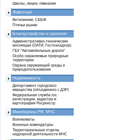
Школы, лицеи, гимназии
Животные
Ветклиники, СББЖ
Птичьи рынки
Благоустройство и экология
Административно-технические
инспекции (ОАТИ, Гостехнадзор)
ГБУ "Автомобильные дороги"
Особо охраняемые природные
территории
Охрана окружающей среды и
природопользование
Недвижимость
Департамент городского
имущества (объединено с ДЗР)
Федеральная служба гос.
регистрации, кадастра и
картографии Росреестр
Минобороны РФ, МЧС
Военкоматы
Военные комендатуры
Территориальные отделы
надзорной деятельности МЧС