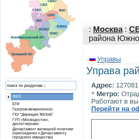
:
Москва
:
С
района Южно
Управы
Управа ра
Адрес:
127081,
•
Метро:
Отра
ЖКХ
Работают в вы
БТИ
Перейти на о
Газпром межрегионгаз
ГКУ "Дирекция ЖКХиБ"
ГУП «Мосводосток»,
диспетчерские
Департамент жилищной политики
(присоединен к Департаменту
городского имущества)