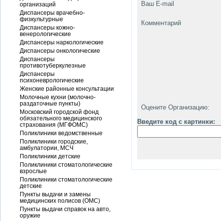
Ваш E-mail
организаций
Диспансеры врачебно-
физкультурные
Комментарий
Диспансеры кожно-
венерологические
Диспансеры наркологические
Диспансеры онкологические
Диспансеры
противотуберкулезные
Диспансеры
психоневрологические
Женские районные консультации
Молочные кухни (молочно-
раздаточные пункты)
Оцените Организацию:
Московский городской фонд
обязательного медицинского
Введите код с картинки:
страхования (МГФОМС)
Поликлиники ведомственные
Поликлиники городские,
амбулатории, МСЧ
Поликлиники детские
Поликлиники стоматологические
взрослые
Поликлиники стоматологические
детские
Пункты выдачи и замены
медицинских полисов (ОМС)
Пункты выдачи справок на авто,
оружие