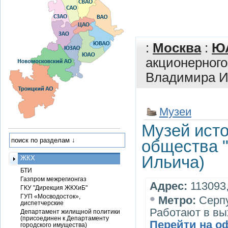
:
Москва
:
Ю
акционерного
Владимира И
Музеи
Музей исто
общества 
Ильича)
ЖКХ
БТИ
Газпром межрегионгаз
Адрес:
113093,
ГКУ "Дирекция ЖКХиБ"
•
ГУП «Мосводосток»,
Метро:
Серп
диспетчерские
Работают в вы
Департамент жилищной политики
(присоединен к Департаменту
Перейти на о
городского имущества)