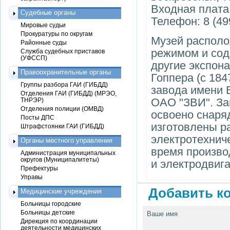
Входная плата
Судебные органы
Телефон: 8 (49
Мировые судьи
Прокуратуры по округам
Музей располо
Районные суды
режимом и сод
Служба судебных приставов
(УФССП)
другие экспона
Правоохранительные органы
Гоппера (с 1847
Группы разбора ГАИ (ГИБДД)
завода имени В
Отделения ГАИ (ГИБДД) (МРЭО,
ОАО "ЗВИ". За
ТНРЭР)
Отделения полиции (ОМВД)
освоено снаря
Посты ДПС
изготовлены р
Штрафстоянки ГАИ (ГИБДД)
электротехнич
Органы местного управления
время произво
Администрация муниципальных
округов (Муниципалитеты)
и электродвига
Префектуры
Управы
Добавить ко
Медицинские учреждения
Больницы городские
Больницы детские
Ваше имя
Дирекция по координации
деятельности медицинских