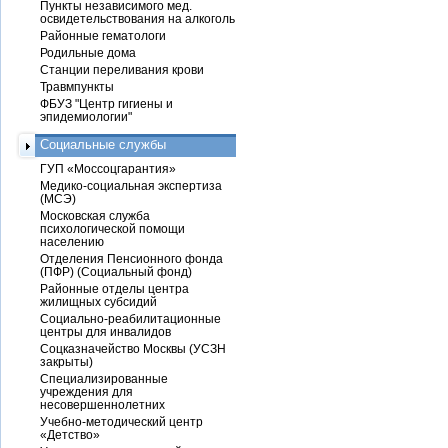
Пункты независимого мед.
освидетельствования на алкоголь
Районные гематологи
Родильные дома
Станции переливания крови
Травмпункты
ФБУЗ "Центр гигиены и
эпидемиологии"
Социальные службы
ГУП «Моссоцгарантия»
Медико-социальная экспертиза
(МСЭ)
Московская служба
психологической помощи
населению
Отделения Пенсионного фонда
(ПФР) (Социальный фонд)
Районные отделы центра
жилищных субсидий
Социально-реабилитационные
центры для инвалидов
Соцказначейство Москвы (УСЗН
закрыты)
Специализированные
учреждения для
несовершеннолетних
Учебно-методический центр
«Детство»