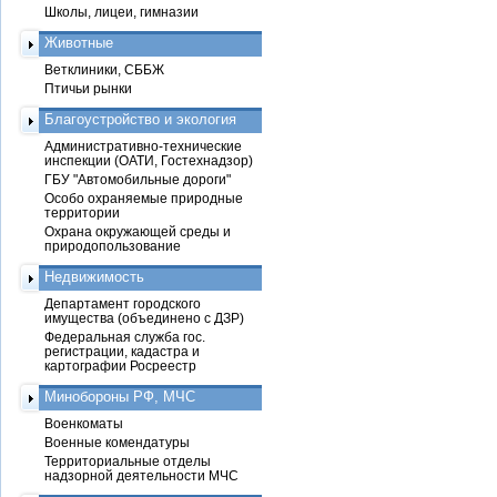
Школы, лицеи, гимназии
Животные
Ветклиники, СББЖ
Птичьи рынки
Благоустройство и экология
Административно-технические
инспекции (ОАТИ, Гостехнадзор)
ГБУ "Автомобильные дороги"
Особо охраняемые природные
территории
Охрана окружающей среды и
природопользование
Недвижимость
Департамент городского
имущества (объединено с ДЗР)
Федеральная служба гос.
регистрации, кадастра и
картографии Росреестр
Минобороны РФ, МЧС
Военкоматы
Военные комендатуры
Территориальные отделы
надзорной деятельности МЧС