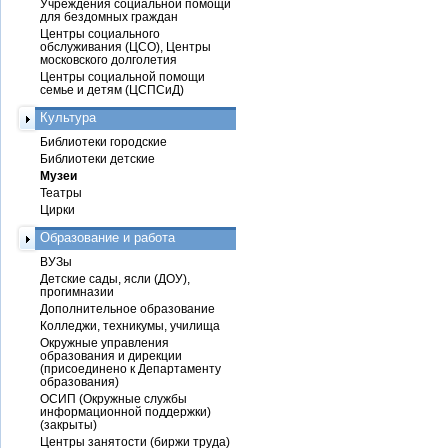
Учреждения социальной помощи
для бездомных граждан
Центры социального
обслуживания (ЦСО), Центры
московского долголетия
Центры социальной помощи
семье и детям (ЦСПСиД)
Культура
Библиотеки городские
Библиотеки детские
Музеи
Театры
Цирки
Образование и работа
ВУЗы
Детские сады, ясли (ДОУ),
прогимназии
Дополнительное образование
Колледжи, техникумы, училища
Окружные управления
образования и дирекции
(присоединено к Департаменту
образования)
ОСИП (Окружные службы
информационной поддержки)
(закрыты)
Центры занятости (биржи труда)