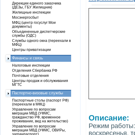
Дирекции единого заказчика
(ДЕЗы, ГБУ Жилищник)
Жилищные инспекции
Мосэнергосбыт
МФЦ (центр госуслуг Мои
документы)
Объединенные диспетчерские
службы (ОДС)
Службы одного окна (переехали в
МФЦ)
Центры приватизации
Финансы и связь
Налоговые инспекции
Отделения Сбербанка РФ
Почтовые отделения
Центры продаж и обслуживания
МГТС
Паспортно-визовые службы
Паспортные столы (паспорт РФ)
(переехали в МФЦ)
Управление по вопросам
миграции МВД (УФМС,
Описание:
гражданство РФ, временное
проживание, вид на жительство)
Режим работы: 
Управление по вопросам
миграции МВД (УФМС, ОВИРы,
воскресенья, 
загранпаспорт)