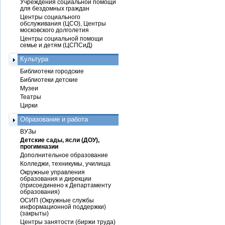
Учреждения социальной помощи
для бездомных граждан
Центры социального
обслуживания (ЦСО), Центры
московского долголетия
Центры социальной помощи
семье и детям (ЦСПСиД)
Культура
Библиотеки городские
Библиотеки детские
Музеи
Театры
Цирки
Образование и работа
ВУЗы
Детские сады, ясли (ДОУ),
прогимназии
Дополнительное образование
Колледжи, техникумы, училища
Окружные управления
образования и дирекции
(присоединено к Департаменту
образования)
ОСИП (Окружные службы
информационной поддержки)
(закрыты)
Центры занятости (биржи труда)