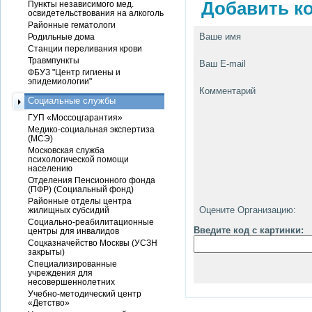
Добавить ко
Пункты независимого мед.
освидетельствования на алкоголь
Районные гематологи
Ваше имя
Родильные дома
Станции переливания крови
Травмпункты
Ваш E-mail
ФБУЗ "Центр гигиены и
эпидемиологии"
Комментарий
Социальные службы
ГУП «Моссоцгарантия»
Медико-социальная экспертиза
(МСЭ)
Московская служба
психологической помощи
населению
Отделения Пенсионного фонда
(ПФР) (Социальный фонд)
Районные отделы центра
Оцените Организацию:
жилищных субсидий
Социально-реабилитационные
Введите код с картинки:
центры для инвалидов
Соцказначейство Москвы (УСЗН
закрыты)
Специализированные
учреждения для
несовершеннолетних
Учебно-методический центр
«Детство»