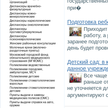
государственны
организаций
Диспансеры врачебно-
при�
физкультурные
Диспансеры кожно-
венерологические
Подготовка реб
Диспансеры наркологические
Диспансеры онкологические
Приходит 
Диспансеры
противотуберкулезные
работу, а
Диспансеры
психоневрологические
заранее подгото
Женские районные консультации
день будет пров
Молочные кухни (молочно-
раздаточные пункты)
Московский городской фонд
обязательного медицинского
Детский сад: в
страхования (МГФОМС)
Поликлиники ведомственные
данное учрежд
Поликлиники городские,
амбулатории, МСЧ
Все чаще 
Поликлиники детские
Поликлиники стоматологические
раньше от
взрослые
не уточняется д
Поликлиники стоматологические
детские
аргументируют 
Пункты выдачи и замены
медицинских полисов (ОМС)
Пункты выдачи справок на авто,
оружие