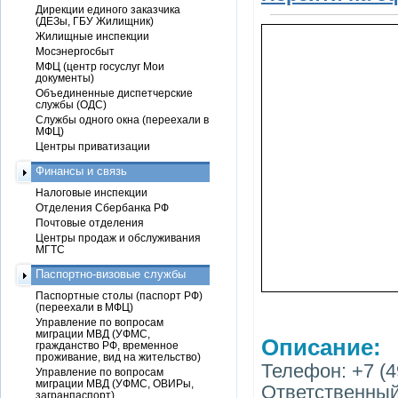
Дирекции единого заказчика
(ДЕЗы, ГБУ Жилищник)
Жилищные инспекции
Мосэнергосбыт
МФЦ (центр госуслуг Мои
документы)
Объединенные диспетчерские
службы (ОДС)
Службы одного окна (переехали в
МФЦ)
Центры приватизации
Финансы и связь
Налоговые инспекции
Отделения Сбербанка РФ
Почтовые отделения
Центры продаж и обслуживания
МГТС
Паспортно-визовые службы
Паспортные столы (паспорт РФ)
(переехали в МФЦ)
Управление по вопросам
миграции МВД (УФМС,
Описание:
гражданство РФ, временное
проживание, вид на жительство)
Телефон: +7 (4
Управление по вопросам
миграции МВД (УФМС, ОВИРы,
Ответственный
загранпаспорт)