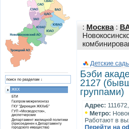
:
Москва
:
В
Новокосинско
комбинирова
Детские сады
Бэби акад
2127 (быв
группами)
ЖКХ
БТИ
Газпром межрегионгаз
Адрес:
111672,
ГКУ "Дирекция ЖКХиБ"
•
ГУП «Мосводосток»,
Метро:
Ново
диспетчерские
Работают в вы
Департамент жилищной политики
(присоединен к Департаменту
Перейти на о
городского имущества)