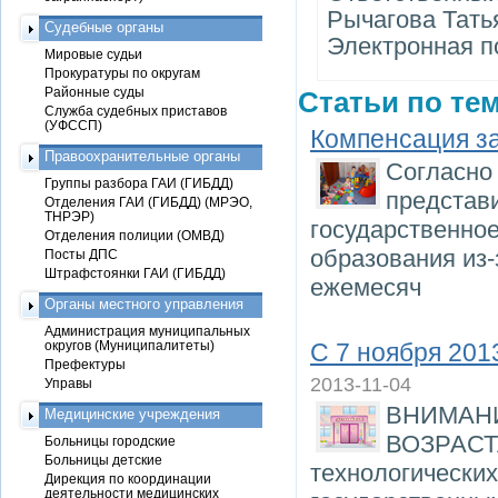
Рычагова Тать
Судебные органы
Электронная п
Мировые судьи
Прокуратуры по округам
Районные суды
Статьи по тем
Служба судебных приставов
(УФССП)
Компенсация за
Правоохранительные органы
Согласно 
Группы разбора ГАИ (ГИБДД)
представи
Отделения ГАИ (ГИБДД) (МРЭО,
ТНРЭР)
государственно
Отделения полиции (ОМВД)
образования из-
Посты ДПС
Штрафстоянки ГАИ (ГИБДД)
ежемесяч
Органы местного управления
Администрация муниципальных
округов (Муниципалитеты)
С 7 ноября 201
Префектуры
2013-11-04
Управы
ВНИМАН
Медицинские учреждения
ВОЗРАСТА
Больницы городские
Больницы детские
технологических
Дирекция по координации
деятельности медицинских