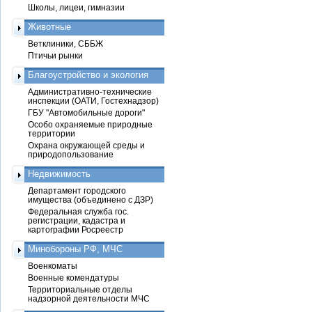
Школы, лицеи, гимназии
Животные
Ветклиники, СББЖ
Птичьи рынки
Благоустройство и экология
Административно-технические
инспекции (ОАТИ, Гостехнадзор)
ГБУ "Автомобильные дороги"
Особо охраняемые природные
территории
Охрана окружающей среды и
природопользование
Недвижимость
Департамент городского
имущества (объединено с ДЗР)
Федеральная служба гос.
регистрации, кадастра и
картографии Росреестр
Минобороны РФ, МЧС
Военкоматы
Военные комендатуры
Территориальные отделы
надзорной деятельности МЧС