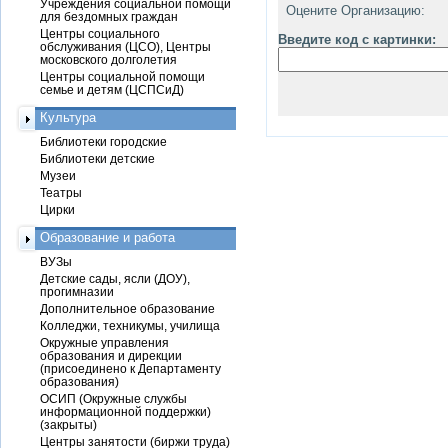
Учреждения социальной помощи
Оцените Организацию:
для бездомных граждан
Центры социального
Введите код с картинки:
обслуживания (ЦСО), Центры
московского долголетия
Центры социальной помощи
семье и детям (ЦСПСиД)
Культура
Библиотеки городские
Библиотеки детские
Музеи
Театры
Цирки
Образование и работа
ВУЗы
Детские сады, ясли (ДОУ),
прогимназии
Дополнительное образование
Колледжи, техникумы, училища
Окружные управления
образования и дирекции
(присоединено к Департаменту
образования)
ОСИП (Окружные службы
информационной поддержки)
(закрыты)
Центры занятости (биржи труда)