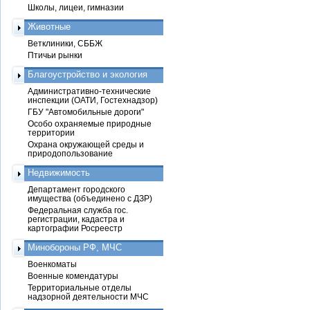
Школы, лицеи, гимназии
Животные
Ветклиники, СББЖ
Птичьи рынки
Благоустройство и экология
Административно-технические
инспекции (ОАТИ, Гостехнадзор)
ГБУ "Автомобильные дороги"
Особо охраняемые природные
территории
Охрана окружающей среды и
природопользование
Недвижимость
Департамент городского
имущества (объединено с ДЗР)
Федеральная служба гос.
регистрации, кадастра и
картографии Росреестр
Минобороны РФ, МЧС
Военкоматы
Военные комендатуры
Территориальные отделы
надзорной деятельности МЧС