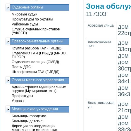
Зона обслу
Судебные органы
117303
Мировые судьи
Прокуратуры по округам
Районные суды
Азовская улица
дом 
Служба судебных приставов
22ст
(УФССП)
Правоохранительные органы
Балаклавский
дом 
пр-т
33ст
Группы разбора ГАИ (ГИБДД)
Отделения ГАИ (ГИБДД) (МРЭО,
дом 
ТНРЭР)
дом 
Отделения полиции (ОМВД)
Посты ДПС
30ст
Штрафстоянки ГАИ (ГИБДД)
дом 
Органы местного управления
34к1
дом 
Администрация муниципальных
округов (Муниципалитеты)
36к3
Префектуры
Управы
Болотниковская
дом 
ул.
Медицинские учреждения
21ст
дом 
Больницы городские
Больницы детские
дом 
Дирекция по координации
33к3
деятельности медицинских