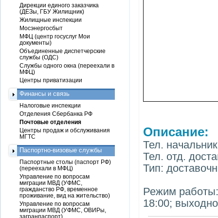
Дирекции единого заказчика
(ДЕЗы, ГБУ Жилищник)
Жилищные инспекции
Мосэнергосбыт
МФЦ (центр госуслуг Мои
документы)
Объединенные диспетчерские
службы (ОДС)
Службы одного окна (переехали в
МФЦ)
Центры приватизации
Финансы и связь
Налоговые инспекции
Отделения Сбербанка РФ
Почтовые отделения
Описание:
Центры продаж и обслуживания
МГТС
Тел. начальник
Паспортно-визовые службы
Тел. отд. доста
Паспортные столы (паспорт РФ)
Тип: доставоч
(переехали в МФЦ)
Управление по вопросам
миграции МВД (УФМС,
Режим работы: 
гражданство РФ, временное
проживание, вид на жительство)
18:00; выходно
Управление по вопросам
миграции МВД (УФМС, ОВИРы,
загранпаспорт)