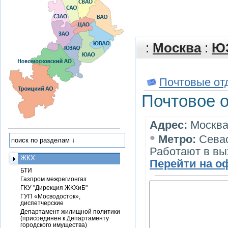
:
Москва
:
Ю
Почтовые от
Почтовое 
Адрес:
Москва,
•
Метро:
Сева
Работают в в
ЖКХ
Перейти на о
БТИ
Газпром межрегионгаз
ГКУ "Дирекция ЖКХиБ"
ГУП «Мосводосток»,
диспетчерские
Департамент жилищной политики
(присоединен к Департаменту
городского имущества)