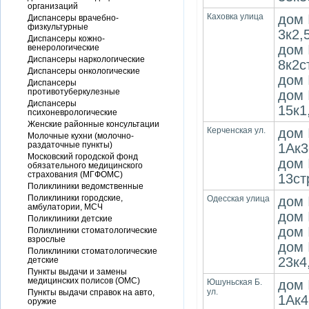
организаций
Каховка улица
дом 
Диспансеры врачебно-
физкультурные
3к2,
Диспансеры кожно-
дом 
венерологические
Диспансеры наркологические
8к2с
Диспансеры онкологические
дом 
Диспансеры
противотуберкулезные
дом 
Диспансеры
15к1
психоневрологические
Женские районные консультации
Керченская ул.
дом 
Молочные кухни (молочно-
раздаточные пункты)
1Ак3
Московский городской фонд
дом 
обязательного медицинского
страхования (МГФОМС)
13ст
Поликлиники ведомственные
Поликлиники городские,
Одесская улица
дом 
амбулатории, МСЧ
дом 
Поликлиники детские
дом 
Поликлиники стоматологические
взрослые
дом 
Поликлиники стоматологические
23к4
детские
Пункты выдачи и замены
медицинских полисов (ОМС)
Юшуньская Б.
дом 
ул.
Пункты выдачи справок на авто,
1Ак4
оружие