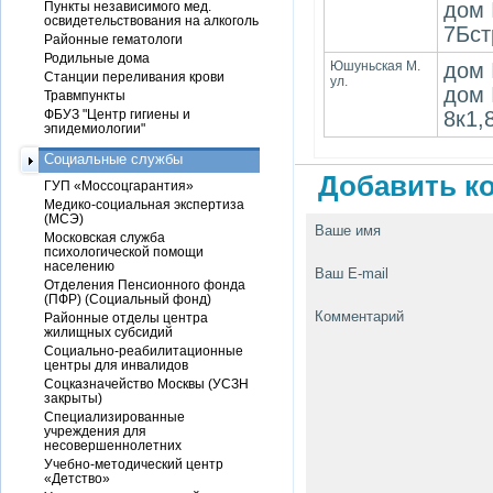
дом 
Пункты независимого мед.
освидетельствования на алкоголь
7Бст
Районные гематологи
Родильные дома
Юшуньская М.
дом 
Станции переливания крови
ул.
дом 
Травмпункты
ФБУЗ "Центр гигиены и
8к1,
эпидемиологии"
Социальные службы
Добавить ко
ГУП «Моссоцгарантия»
Медико-социальная экспертиза
(МСЭ)
Ваше имя
Московская служба
психологической помощи
населению
Ваш E-mail
Отделения Пенсионного фонда
(ПФР) (Социальный фонд)
Комментарий
Районные отделы центра
жилищных субсидий
Социально-реабилитационные
центры для инвалидов
Соцказначейство Москвы (УСЗН
закрыты)
Специализированные
учреждения для
несовершеннолетних
Учебно-методический центр
«Детство»