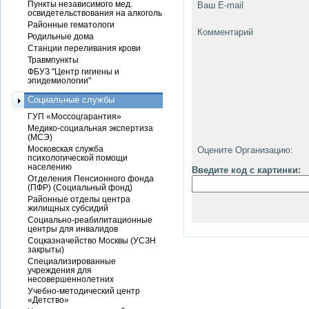
Пункты независимого мед.
Ваш E-mail
освидетельствования на алкоголь
Районные гематологи
Комментарий
Родильные дома
Станции переливания крови
Травмпункты
ФБУЗ "Центр гигиены и
эпидемиологии"
Социальные службы
ГУП «Моссоцгарантия»
Медико-социальная экспертиза
(МСЭ)
Московская служба
Оцените Организацию:
психологической помощи
населению
Введите код с картинки:
Отделения Пенсионного фонда
(ПФР) (Социальный фонд)
Районные отделы центра
жилищных субсидий
Социально-реабилитационные
центры для инвалидов
Соцказначейство Москвы (УСЗН
закрыты)
Специализированные
учреждения для
несовершеннолетних
Учебно-методический центр
«Детство»