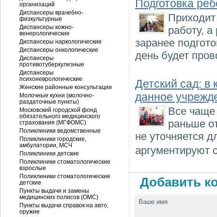
Подготовка реб
организаций
Диспансеры врачебно-
Приходит 
физкультурные
Диспансеры кожно-
работу, а
венерологические
заранее подгото
Диспансеры наркологические
Диспансеры онкологические
день будет пров
Диспансеры
противотуберкулезные
Диспансеры
психоневрологические
Детский сад: в
Женские районные консультации
данное учрежд
Молочные кухни (молочно-
раздаточные пункты)
Все чаще 
Московский городской фонд
обязательного медицинского
раньше от
страхования (МГФОМС)
Поликлиники ведомственные
не уточняется д
Поликлиники городские,
амбулатории, МСЧ
аргументируют 
Поликлиники детские
Поликлиники стоматологические
взрослые
Поликлиники стоматологические
Добавить ко
детские
Пункты выдачи и замены
медицинских полисов (ОМС)
Ваше имя
Пункты выдачи справок на авто,
оружие