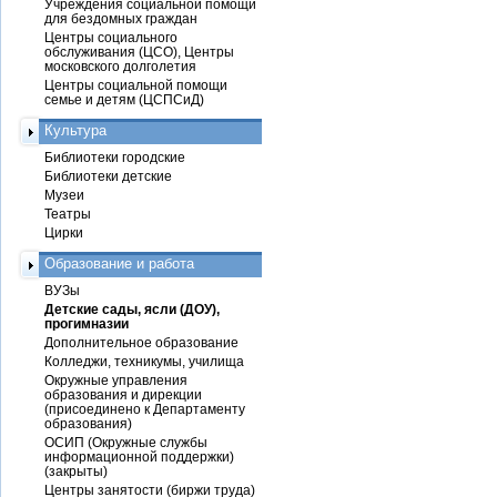
Учреждения социальной помощи
для бездомных граждан
Центры социального
обслуживания (ЦСО), Центры
московского долголетия
Центры социальной помощи
семье и детям (ЦСПСиД)
Культура
Библиотеки городские
Библиотеки детские
Музеи
Театры
Цирки
Образование и работа
ВУЗы
Детские сады, ясли (ДОУ),
прогимназии
Дополнительное образование
Колледжи, техникумы, училища
Окружные управления
образования и дирекции
(присоединено к Департаменту
образования)
ОСИП (Окружные службы
информационной поддержки)
(закрыты)
Центры занятости (биржи труда)