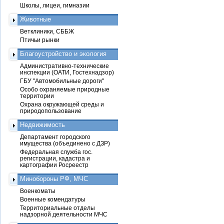
Школы, лицеи, гимназии
Животные
Ветклиники, СББЖ
Птичьи рынки
Благоустройство и экология
Административно-технические
инспекции (ОАТИ, Гостехнадзор)
ГБУ "Автомобильные дороги"
Особо охраняемые природные
территории
Охрана окружающей среды и
природопользование
Недвижимость
Департамент городского
имущества (объединено с ДЗР)
Федеральная служба гос.
регистрации, кадастра и
картографии Росреестр
Минобороны РФ, МЧС
Военкоматы
Военные комендатуры
Территориальные отделы
надзорной деятельности МЧС