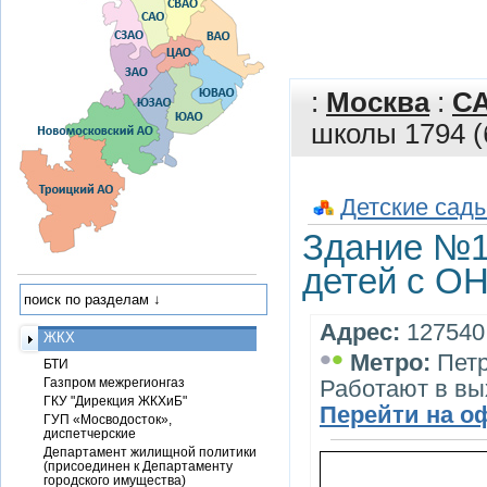
:
Москва
:
С
школы 1794 (
Детские сады
Здание №1
детей с ОН
Адрес:
127540,
ЖКХ
•
•
Метро:
Петр
БТИ
Газпром межрегионгаз
Работают в вы
ГКУ "Дирекция ЖКХиБ"
Перейти на о
ГУП «Мосводосток»,
диспетчерские
Департамент жилищной политики
(присоединен к Департаменту
городского имущества)