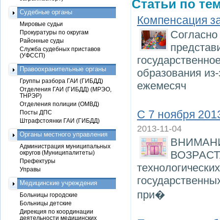
Статьи по тем
Судебные органы
Компенсация за
Мировые судьи
Согласно 
Прокуратуры по округам
Районные суды
представи
Служба судебных приставов
(УФССП)
государственно
Правоохранительные органы
образования из-
Группы разбора ГАИ (ГИБДД)
ежемесяч
Отделения ГАИ (ГИБДД) (МРЭО,
ТНРЭР)
Отделения полиции (ОМВД)
С 7 ноября 201
Посты ДПС
Штрафстоянки ГАИ (ГИБДД)
2013-11-04
Органы местного управления
ВНИМАН
Администрация муниципальных
ВОЗРАСТА
округов (Муниципалитеты)
Префектуры
технологических
Управы
государственны
Медицинские учреждения
при�
Больницы городские
Больницы детские
Дирекция по координации
деятельности медицинских