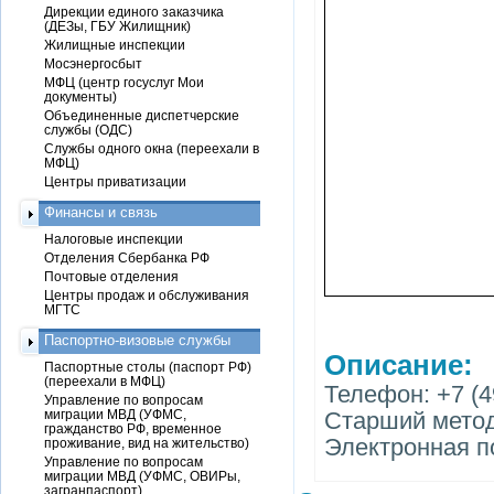
Дирекции единого заказчика
(ДЕЗы, ГБУ Жилищник)
Жилищные инспекции
Мосэнергосбыт
МФЦ (центр госуслуг Мои
документы)
Объединенные диспетчерские
службы (ОДС)
Службы одного окна (переехали в
МФЦ)
Центры приватизации
Финансы и связь
Налоговые инспекции
Отделения Сбербанка РФ
Почтовые отделения
Центры продаж и обслуживания
МГТС
Паспортно-визовые службы
Описание:
Паспортные столы (паспорт РФ)
(переехали в МФЦ)
Телефон: +7 (49
Управление по вопросам
миграции МВД (УФМС,
Старший метод
гражданство РФ, временное
Электронная по
проживание, вид на жительство)
Управление по вопросам
миграции МВД (УФМС, ОВИРы,
загранпаспорт)