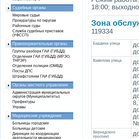
18:00; выходно
Судебные органы
Мировые судьи
Прокуратуры по округам
Зона обслу
Районные суды
119334
Служба судебных приставов
(УФССП)
Правоохранительные органы
Бардина улица
до
до
Группы разбора ГАИ (ГИБДД)
Отделения ГАИ (ГИБДД) (МРЭО,
ТНРЭР)
Вавилова улица
до
Отделения полиции (ОМВД)
до
Посты ДПС
до
Штрафстоянки ГАИ (ГИБДД)
до
Органы местного управления
д
Администрация муниципальных
д
округов (Муниципалитеты)
8,
Префектуры
Управы
д
д
Медицинские учреждения
№
Больницы городские
Больницы детские
Вернадского
до
Дирекция по координации
проспект
деятельности медицинских