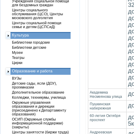
Учреждения социальной помощи
32
для бездомных граждан
Центры социального
д
обслуживания (ЦСО), Центры
д
московского долголетия
Центры социальной помощи
до
семье и детям (ЦСПСиД)
д
Культура
д
Библиотеки городские
д
Библиотеки детские
д
Музеи
д
Театры
Цирки
д
д
Образование и работа
д
ВУЗы
д
Детские сады, ясли (ДОУ),
прогимназии
Дополнительное образование
Академика
д
Несмеянова улица
Колледжи, техникумы, училища
Окружные управления
Пушкинская
д
образования и дирекции
набережная
(присоединено к Департаменту
образования)
60-летия Октября
до
ОСИП (Окружные службы
проспект
5к
информационной поддержки)
(закрыты)
Центры занятости (биржи труда)
Андреевская
до