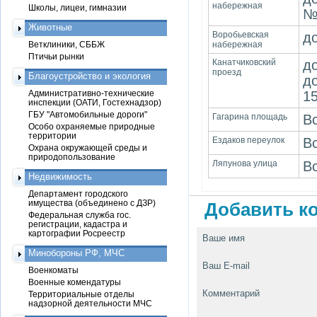
набережная
Школы, лицеи, гимназии
№
Животные
Воробьевская
д
Ветклиники, СББЖ
набережная
Птичьи рынки
Канатчиковский
до
проезд
Благоустройство и экология
д
Административно-технические
1
инспекции (ОАТИ, Гостехнадзор)
ГБУ "Автомобильные дороги"
Гагарина площадь
В
Особо охраняемые природные
территории
Ездаков переулок
В
Охрана окружающей среды и
природопользование
Ляпунова улица
В
Недвижимость
Департамент городского
имущества (объединено с ДЗР)
Добавить ко
Федеральная служба гос.
регистрации, кадастра и
картографии Росреестр
Ваше имя
Минобороны РФ, МЧС
Ваш E-mail
Военкоматы
Военные комендатуры
Комментарий
Территориальные отделы
надзорной деятельности МЧС