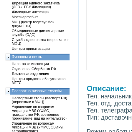
Дирекции единого заказчика
(ДЕЗы, ГБУ Жилищник)
Жилищные инспекции
Мосэнергосбыт
МФЦ (центр госуслуг Мои
документы)
Объединенные диспетчерские
службы (ОДС)
Службы одного окна (переехали в
МФЦ)
Центры приватизации
Финансы и связь
Налоговые инспекции
Отделения Сбербанка РФ
Почтовые отделения
Центры продаж и обслуживания
МГТС
Описание:
Паспортно-визовые службы
Тел. начальник
Паспортные столы (паспорт РФ)
Тел. отд. доста
(переехали в МФЦ)
Управление по вопросам
Тел. телеграфа
миграции МВД (УФМС,
гражданство РФ, временное
Тип: доставоч
проживание, вид на жительство)
Управление по вопросам
миграции МВД (УФМС, ОВИРы,
Режим работы: 
загранпаспорт)