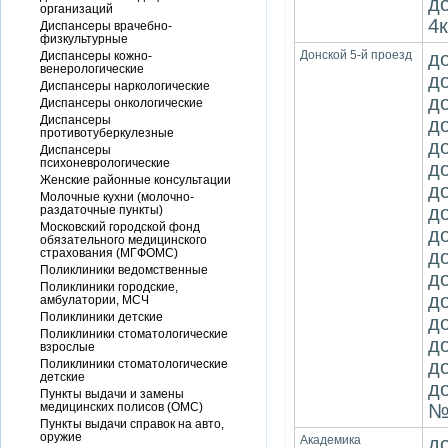
д
организаций
4к
Диспансеры врачебно-
физкультурные
Донской 5-й проезд
д
Диспансеры кожно-
венерологические
д
Диспансеры наркологические
д
Диспансеры онкологические
Диспансеры
д
противотуберкулезные
д
Диспансеры
психоневрологические
д
Женские районные консультации
д
Молочные кухни (молочно-
д
раздаточные пункты)
Московский городской фонд
д
обязательного медицинского
страхования (МГФОМС)
д
Поликлиники ведомственные
д
Поликлиники городские,
д
амбулатории, МСЧ
Поликлиники детские
д
Поликлиники стоматологические
д
взрослые
д
Поликлиники стоматологические
детские
д
Пункты выдачи и замены
медицинских полисов (ОМС)
№
Пункты выдачи справок на авто,
оружие
Академика
д