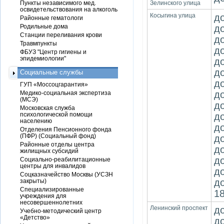
Пункты независимого мед.
Зелинского улица
освидетельствования на алкоголь
Косыгина улица
д
Районные гематологи
Родильные дома
д
Станции переливания крови
д
Травмпункты
д
ФБУЗ "Центр гигиены и
эпидемиологии"
д
д
Социальные службы
д
ГУП «Моссоцгарантия»
д
Медико-социальная экспертиза
(МСЭ)
до
Московская служба
психологической помощи
д
населению
до
Отделения Пенсионного фонда
(ПФР) (Социальный фонд)
до
Районные отделы центра
до
жилищных субсидий
до
Социально-реабилитационные
центры для инвалидов
д
Соцказначейство Москвы (УСЗН
д
закрыты)
Специализированные
18
учреждения для
несовершеннолетних
Ленинский проспект
до
Учебно-методический центр
«Детство»
д