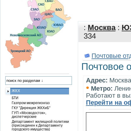
:
Москва
:
Ю
334
Почтовые от
Почтовое 
Адрес:
Москва,
•
Метро:
Ленин
ЖКХ
Работают в в
БТИ
Перейти на о
Газпром межрегионгаз
ГКУ "Дирекция ЖКХиБ"
ГУП «Мосводосток»,
диспетчерские
Департамент жилищной политики
(присоединен к Департаменту
городского имущества)