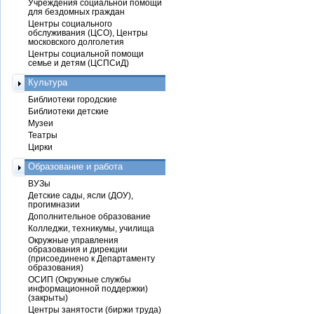
Учреждения социальной помощи
для бездомных граждан
Центры социального
обслуживания (ЦСО), Центры
московского долголетия
Центры социальной помощи
семье и детям (ЦСПСиД)
Культура
Библиотеки городские
Библиотеки детские
Музеи
Театры
Цирки
Образование и работа
ВУЗы
Детские сады, ясли (ДОУ),
прогимназии
Дополнительное образование
Колледжи, техникумы, училища
Окружные управления
образования и дирекции
(присоединено к Департаменту
образования)
ОСИП (Окружные службы
информационной поддержки)
(закрыты)
Центры занятости (биржи труда)