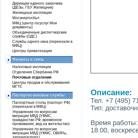
Дирекции единого заказчика
(ДЕЗы, ГБУ Жилищник)
Жилищные инспекции
Мосэнергосбыт
МФЦ (центр госуслуг Мои
документы)
Объединенные диспетчерские
службы (ОДС)
Службы одного окна (переехали в
МФЦ)
Центры приватизации
Финансы и связь
Налоговые инспекции
Отделения Сбербанка РФ
Почтовые отделения
Центры продаж и обслуживания
МГТС
Описание:
Паспортно-визовые службы
Тел. +7 (495) 7
Паспортные столы (паспорт РФ)
Тип: доставоч
(переехали в МФЦ)
Управление по вопросам
миграции МВД (УФМС,
гражданство РФ, временное
Время работы: 
проживание, вид на жительство)
18.00, воскрес
Управление по вопросам
миграции МВД (УФМС, ОВИРы,
загранпаспорт)