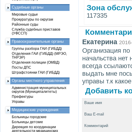
Зона обслу
Судебные органы
117335
Мировые судьи
Прокуратуры по округам
Районные суды
Служба судебных приставов
Комментари
(УФССП)
Екатерина
Правоохранительные органы
2016
Группы разбора ГАИ (ГИБДД)
Организация по 
Отделения ГАИ (ГИБДД) (МРЭО,
начальства нет 
ТНРЭР)
Отделения полиции (ОМВД)
всегда ссылаютс
Посты ДПС
выдать мне посы
Штрафстоянки ГАИ (ГИБДД)
управы т.к како
Органы местного управления
Администрация муниципальных
Добавить ко
округов (Муниципалитеты)
Префектуры
Управы
Ваше имя
Медицинские учреждения
Ваш E-mail
Больницы городские
Больницы детские
Комментарий
Дирекция по координации
деятельности медицинских