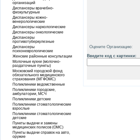
организаций
Диспансеры врачебно-
физкультурные
Диспансеры кожно-
венерологические
Диспансеры наркологические
Диспансеры онкологические
Диспансеры
противотуберкулезные
Оцените Организацию:
Диспансеры
психоневрологические
Введите код с картинки:
Женские районные консультации
Молочные кухни (молочно-
раздаточные пункты)
Московский городской фонд
обязательного медицинского
страхования (МГФОМС)
Поликлиники ведомственные
Поликлиники городские,
амбулатории, МСЧ
Поликлиники детские
Поликлиники стоматологические
взрослые
Поликлиники стоматологические
детские
Пункты выдачи и замены
медицинских полисов (ОМС)
Пункты выдачи справок на авто,
оружие