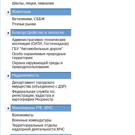
Школы, лицеи, гимназии
Животные
Ветклиники, СББЖ
Птичьи рынки
Благоустройство и экология
Административно-технические
инспекции (ОАТИ, Гостехнадзор)
ГБУ "Автомобильные дороги"
Особо охраняемые природные
территории
Охрана окружающей среды и
природопользование
Недвижимость
Департамент городского
имущества (объединено с ДЗР)
Федеральная служба гос.
регистрации, кадастра и
картографии Росреестр
Минобороны РФ, МЧС
Военкоматы
Военные комендатуры
Территориальные отделы
надзорной деятельности МЧС