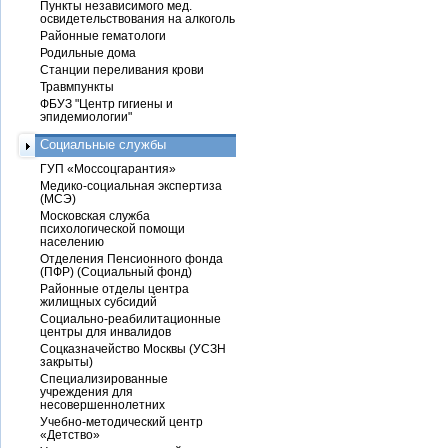
Пункты независимого мед.
освидетельствования на алкоголь
Районные гематологи
Родильные дома
Станции переливания крови
Травмпункты
ФБУЗ "Центр гигиены и
эпидемиологии"
Социальные службы
ГУП «Моссоцгарантия»
Медико-социальная экспертиза
(МСЭ)
Московская служба
психологической помощи
населению
Отделения Пенсионного фонда
(ПФР) (Социальный фонд)
Районные отделы центра
жилищных субсидий
Социально-реабилитационные
центры для инвалидов
Соцказначейство Москвы (УСЗН
закрыты)
Специализированные
учреждения для
несовершеннолетних
Учебно-методический центр
«Детство»