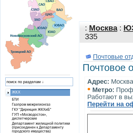
:
Москва
:
Ю
335
Почтовые от
Почтовое 
Адрес:
Москва,
•
Метро:
Проф
ЖКХ
Работают в в
БТИ
Перейти на о
Газпром межрегионгаз
ГКУ "Дирекция ЖКХиБ"
ГУП «Мосводосток»,
диспетчерские
Департамент жилищной политики
(присоединен к Департаменту
городского имущества)