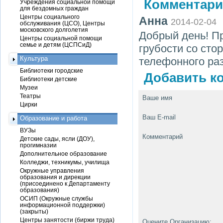
Комментари
Учреждения социальной помощи
для бездомных граждан
Центры социального
Анна
2014-02-04
обслуживания (ЦСО), Центры
московского долголетия
Добрый день! П
Центры социальной помощи
семье и детям (ЦСПСиД)
грубости со сто
Культура
телефонного раз
Библиотеки городские
Добавить ко
Библиотеки детские
Музеи
Театры
Ваше имя
Цирки
Ваш E-mail
Образование и работа
ВУЗы
Комментарий
Детские сады, ясли (ДОУ),
прогимназии
Дополнительное образование
Колледжи, техникумы, училища
Окружные управления
образования и дирекции
(присоединено к Департаменту
образования)
ОСИП (Окружные службы
информационной поддержки)
(закрыты)
Центры занятости (биржи труда)
Оцените Организацию: