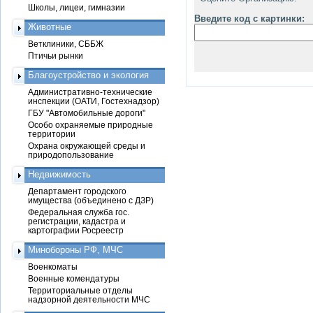
Школы, лицеи, гимназии
Введите код с картинки:
Животные
Ветклиники, СББЖ
Птичьи рынки
Благоустройство и экология
Административно-технические
инспекции (ОАТИ, Гостехнадзор)
ГБУ "Автомобильные дороги"
Особо охраняемые природные
территории
Охрана окружающей среды и
природопользование
Недвижимость
Департамент городского
имущества (объединено с ДЗР)
Федеральная служба гос.
регистрации, кадастра и
картографии Росреестр
Минобороны РФ, МЧС
Военкоматы
Военные комендатуры
Территориальные отделы
надзорной деятельности МЧС