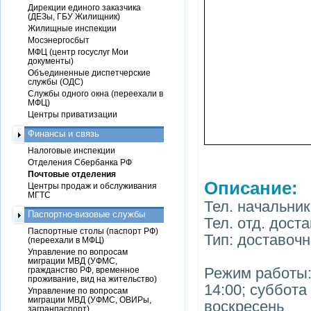
Дирекции единого заказчика
(ДЕЗы, ГБУ Жилищник)
Жилищные инспекции
Мосэнергосбыт
МФЦ (центр госуслуг Мои
документы)
Объединенные диспетчерские
службы (ОДС)
Службы одного окна (переехали в
МФЦ)
Центры приватизации
Финансы и связь
Налоговые инспекции
Отделения Сбербанка РФ
Почтовые отделения
Описание:
Центры продаж и обслуживания
МГТС
Тел. начальник
Паспортно-визовые службы
Тел. отд. доста
Паспортные столы (паспорт РФ)
Тип: доставоч
(переехали в МФЦ)
Управление по вопросам
миграции МВД (УФМС,
Режим работы: 
гражданство РФ, временное
проживание, вид на жительство)
14:00; суббота
Управление по вопросам
миграции МВД (УФМС, ОВИРы,
воскресень
загранпаспорт)