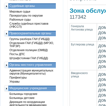
Судебные органы
Зона обслу
Мировые судьи
Прокуратуры по округам
117342
Районные суды
Служба судебных приставов
Генерала
дом
(УФССП)
Антонова улица
дом
Правоохранительные органы
дом
Группы разбора ГАИ (ГИБДД)
Отделения ГАИ (ГИБДД) (МРЭО,
Бутлерова улица
дом
ТНРЭР)
дом
Отделения полиции (ОМВД)
Посты ДПС
дом
Штрафстоянки ГАИ (ГИБДД)
дом
Органы местного управления
дом
Администрация муниципальных
Введенского
дом
округов (Муниципалитеты)
улица
Префектуры
дом
Управы
дом
Медицинские учреждения
дом
Больницы городские
дом
Больницы детские
дом
Дирекция по координации
дом
деятельности медицинских