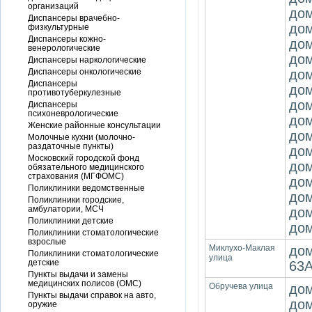
организаций
дом
Диспансеры врачебно-
дом
физкультурные
Диспансеры кожно-
дом
венерологические
дом
Диспансеры наркологические
Диспансеры онкологические
дом
Диспансеры
дом
противотуберкулезные
дом
Диспансеры
психоневрологические
дом
Женские районные консультации
дом
Молочные кухни (молочно-
раздаточные пункты)
дом
Московский городской фонд
дом
обязательного медицинского
страхования (МГФОМС)
дом
Поликлиники ведомственные
дом
Поликлиники городские,
амбулатории, МСЧ
дом
Поликлиники детские
дом
Поликлиники стоматологические
взрослые
Миклухо-Маклая
дом
Поликлиники стоматологические
улица
детские
63А
Пункты выдачи и замены
медицинских полисов (ОМС)
Обручева улица
дом
Пункты выдачи справок на авто,
дом
оружие