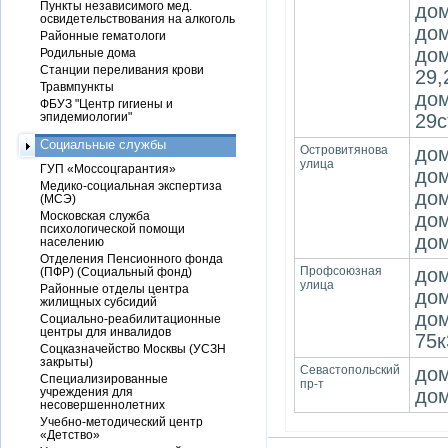
Пункты независимого мед.
дом
освидетельствования на алкоголь
дом
Районные гематологи
дом
Родильные дома
Станции переливания крови
29,
Травмпункты
дом
ФБУЗ "Центр гигиены и
эпидемиологии"
29с
Социальные службы
Островитянова
дом
улица
ГУП «Моссоцгарантия»
дом
Медико-социальная экспертиза
дом
(МСЭ)
Московская служба
дом
психологической помощи
дом
населению
Отделения Пенсионного фонда
Профсоюзная
дом
(ПФР) (Социальный фонд)
улица
Районные отделы центра
дом
жилищных субсидий
дом
Социально-реабилитационные
центры для инвалидов
75к
Соцказначейство Москвы (УСЗН
закрыты)
Севастопольский
дом
Специализированные
пр-т
учреждения для
дом
несовершеннолетних
Учебно-методический центр
«Детство»