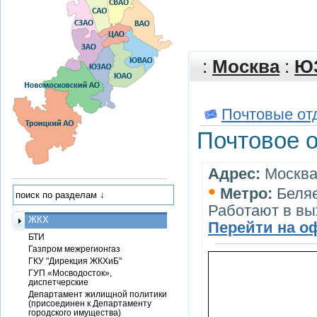
:
Москва
:
Ю
Почтовые от
Почтовое 
Адрес:
Москва,
•
Метро:
Беля
Работают в в
ЖКХ
Перейти на о
БТИ
Газпром межрегионгаз
ГКУ "Дирекция ЖКХиБ"
ГУП «Мосводосток»,
диспетчерские
Департамент жилищной политики
(присоединен к Департаменту
городского имущества)